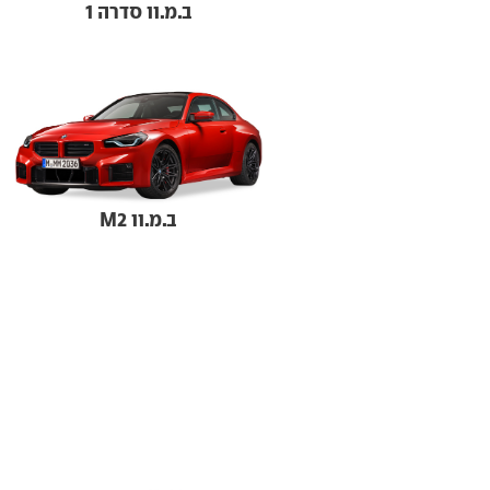
ב.מ.וו סדרה 1
ב.מ.וו M2