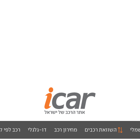
מלי
השוואת רכבים
מחירון רכב
דו-גלגלי
רכב לפי ק