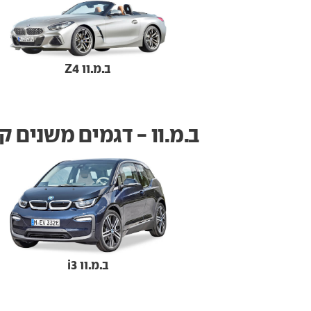
ב.מ.וו Z4
ב.מ.וו - דגמים משנים ק
ב.מ.וו i3