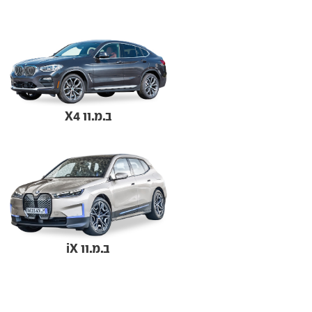
ב.מ.וו X4
ב.מ.וו iX