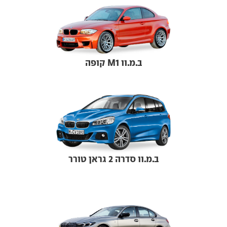
ב.מ.וו M1 קופה
ב.מ.וו סדרה 2 גראן טורר