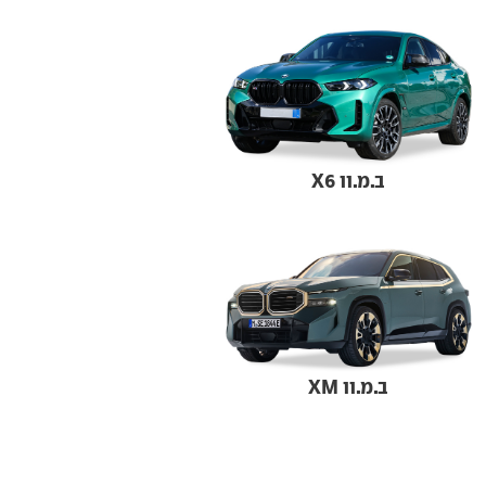
ב.מ.וו X6
ב.מ.וו XM