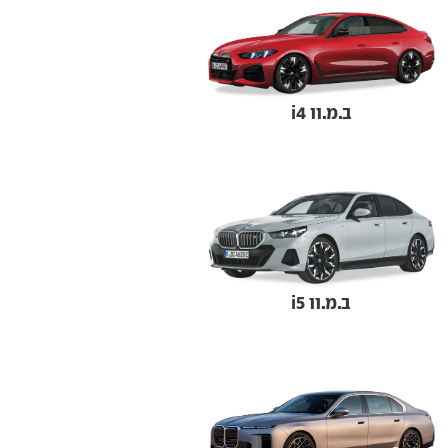
ב.מ.וו i4
ב.מ.וו i5