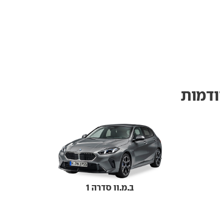
ודמות
ב.מ.וו סדרה 1