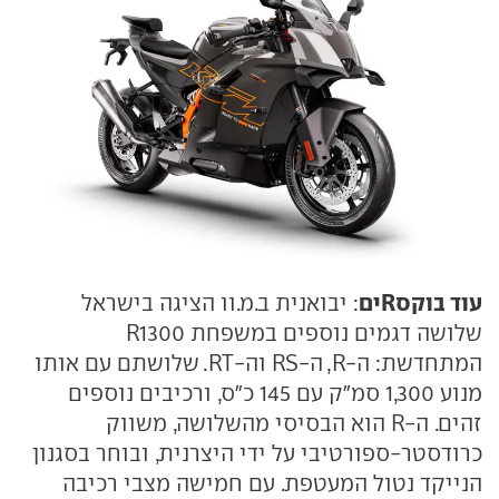
עוד בוקסRים
: יבואנית ב.מ.וו הציגה בישראל
שלושה דגמים נוספים במשפחת R1300
המתחדשת: ה-R, ה-RS וה-RT. שלושתם עם אותו
מנוע 1,300 סמ״ק עם 145 כ"ס, ורכיבים נוספים
זהים. ה-R הוא הבסיסי מהשלושה, משווק
כרודסטר-ספורטיבי על ידי היצרנית, ובוחר בסגנון
הנייקד נטול המעטפת. עם חמישה מצבי רכיבה