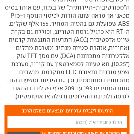
ה"ספורטיבית-תיירותית" של ב.מ.וו, עם אותו בסיס
מכאני אך מראה שונה הודות לכיסוי הנוסף ו-Pro
ABS שפועלת גם בהטיה. המחיר: 155 אלף שקלים.
ה-RT היא כרגיל גרסת הטורינג, וכוללת גם בקרת
שיוט אדפטיבית (ACC), התרעות התנגשות קדמית
ואחורית, אזהרת סטייה מנתיב ומערכת מתלים
אלקטרונית מתכווננת (DCA). עם מסך TFT ענק
("10.25), תא טעינה לסמארטפון עם קירור, מערכת
שמע מובנית ותאורת LED מתקדמת, מושבים
מתכווננים ומחוממים, וכך גם הידיות ומשענת הגב.
טווח המחירים 193 עד 209 אלף שקלים, בהתאם
לגרסה ולתיבת ההילוכים (רגילה או אוטומטית).
הירשמו לקבלת עדכונים ומבצעים בעולם הרכב
מאשר/ת את
תנאי השימוש
ומדיניות הפרטיות
של