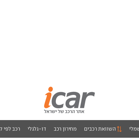
מלי
השוואת רכבים
מחירון רכב
דו-גלגלי
רכב לפי ק