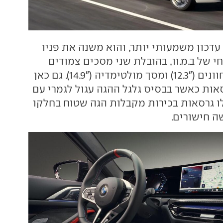
עדכון משמעותי יותר, והוא משנה את פניו
 של ב.מ.וו, בהובלת שני מסכים צמודים
וקעורים - לוח מחוונים ("12.3) ומסך מולטימדיה ("14.9). גם כאן
סאות כאשר בבסיס גלגל ההגה עגול לגמרי עם
לו גרסאות בכירות מקבלות הגה שטוח בחלקו
 חישורים.