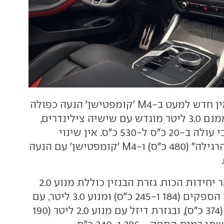
בגזרת המנועים אין חדש למעט ב-M4 'קומפטישן' הנעה כפולה
שם המנוע נותר אמנם 3.0 ליטר מוגדש עם שישיה צילינדרים,
אבל הספקו המרבי עולה ב-20 כ"ס ל-530 כ"ס. אין שינוי
בהספק של M4 "הרגילה" (480 כ"ס) ו-M4 'קומפטישן' עם הנעה
גם אין שינוי בשאר יחידות הכוח. גזרת הבנזין כוללת מנוע 2.0
ליטר מוגדש בשני הספקים (184 ו-245 כ"ס) ומנוע 3.0 ליטר, עם
שישה צילינדרים (374 כ"ס), ובגזרת דיזל עם מנוע 2.0 ליטר (190