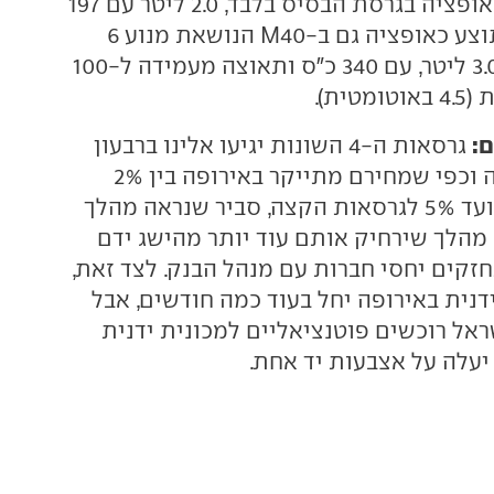
שישה הילוכים) כאופציה בגרסת הבסיס בלבד, 2.0 ליטר עם 197
כ"ס. מעתה היא תוצע כאופציה גם ב-M40 הנושאת מנוע 6
צילינדרים בנפח 3.0 ליטר, עם 340 כ"ס ותאוצה מעמידה ל-100
:
גרסאות ה-4 השונות יגיעו אלינו ברבעון
השלישי של השנה וכפי שמחירם מתייקר באירופה בין 2%
לגרסאות הבסיס ועד 5% לגרסאות הקצה, סביר שנראה מהלך
 מהלך שירחיק אותם עוד יותר מהישג ידם
קים יחסי חברות עם מנהל הבנק. לצד זאת,
וק Z4 M40 הידנית באירופה יחל בעוד כמה חודשים, אבל
ראל רוכשים פוטנציאליים למכונית ידנית
יעלה על אצבעות יד אחת.