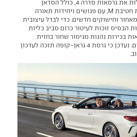
ב.מ.וו מעדכנת קלות את גרסאות סדרה 4, כולל הסדאן
וקבריולט גם תחת חטיבת M, עם פגושים ויחידות תאורה
אחור וחישוקים חדשים. כדי לבדל עיצובית
ת הבסיס זוכות לעיטור כרום סביב כליות
ות בכירות נהנות מגימור שחור בחזית
ובקצוות המפלטים. נעדכן כי גרסת 4 גראן-קופה תזכה לעדכון
ב.