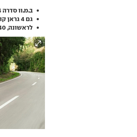
ב.מ.וו סדרה 4 מתחדשת בחלק מגרסאותיה
גם 4 גראן קופה תעבור בעתיד הקרוב עדכון דומה
לראשונה, Z4 M40 תוצע גם עם תיבה ידנית