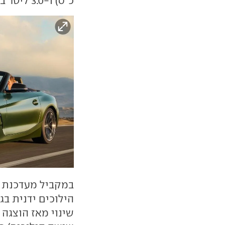
כ"ס) ו-3.0 ליטר בשתי רמות הספק - 286 ו-340 כ"ס.
במקביל מעדכנת ב