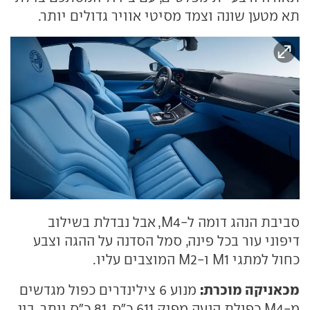
תא מטען שונה וצמד מסיטי אוויר גדולים יותר.
סביבת הנהג דומה ל-M4, אבל נבדלת בשילוב
דיפוני עור בכל פינה, סמל הסדנה על ההגה וצבע
כחול למתגי M1 ו-M2 המוצבים עליו.
מכאניקה מוכרת:
מנוע 6 צילינדרים כפול מגדשים
מ-M4 כפולת הנעה מפיק 611 כ"ס, 81 כ"ס יותר. בין