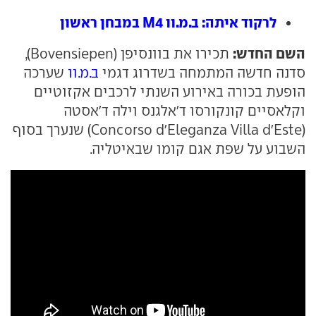
לרקוד איתה: ב.מ.וו M4 במבחן ראשון
השם החדש:
תכירו את בוונסיפן (Bovensiepen),
סדנה חדשה המתמחה בשדרוג דגמי
ב.מ.וו
שערכה
הופעת בכורה באירוע השנתי לרכבים אקזוטיים
וקלאסיים קונקורסו ד'אלגנס וילה ד'אסטה
(Concorso d'Eleganza Villa d'Este) שנערך בסוף
השבוע על שפת אגם קומו שבאיטליה.