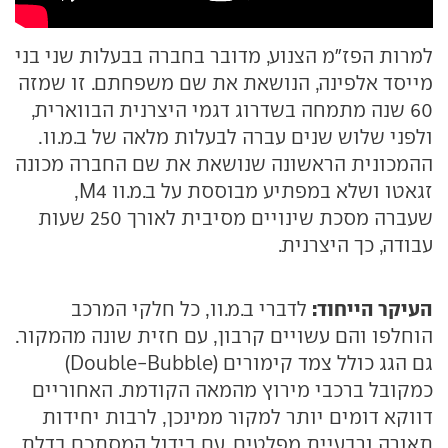
למרות הפז"מ הצנוע, מדובר בחברה בבעלות שני בני
מייסד אלפינה, הנושאת את שם משפחתם. זו שמזה
60 שנה מתמחה בשדרוג דגמי היצרנית הבווארית,
ולפני שלוש שנים עברה לבעלות מלאה של ב.מ.וו.
ההמכונית הראשונה שנושאת את שם החברה מכונה
זגאטו ושלא במפתיע מבוססת על ב.מ.וו M4,
שעברה מסכת שינויים מסיבית לאורך 250 שעות
עבודה, כך היצרנית.
העיקר הייחוד:
לדברי ב.מ.וו, כל חלקי המרכב
הוחלפו והם עשויים קרבון, עם חזית שונה מהמקור.
גם הגג כולל צמד קימורים (Double-Bubble)
כמקובל ברכבי מירוץ מהמאה הקודמת. האחוריים
דווקא דומים יותר למקור ממינכן, לרבות יחידות
תאורה ורבעיית מפלטים, עם בידול המסתכם בדלת