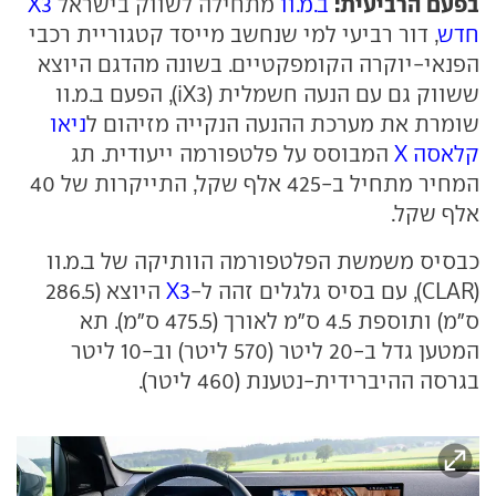
בפעם הרביעית:
ב.מ.וו
מתחילה לשווק בישראל
X3
חדש
, דור רביעי למי שנחשב מייסד קטגוריית רכבי
הפנאי-יוקרה הקומפקטיים. בשונה מהדגם היוצא
ששווק גם עם הנעה חשמלית (iX3), הפעם ב.מ.וו
שומרת את מערכת ההנעה הנקייה מזיהום ל
ניאו
קלאסה X
המבוסס על פלטפורמה ייעודית. תג
המחיר מתחיל ב-425 אלף שקל, התייקרות של 40
אלף שקל.
כבסיס משמשת הפלטפורמה הוותיקה של ב.מ.וו
(CLAR), עם בסיס גלגלים זהה ל-
X3
היוצא (286.5
ס"מ) ותוספת 4.5 ס"מ לאורך (475.5 ס"מ). תא
המטען גדל ב-20 ליטר (570 ליטר) וב-10 ליטר
בגרסה ההיברידית-נטענת (460 ליטר).