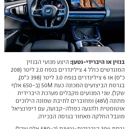
בנזין או היברידי-נטען:
היצע מנועי הבנזין
המוגדשים כולל 4 צילינדרים בנפח 2.0 ליטר (208
כ"ס) או 6 צילינדרים בנפח 3.0 ליטר (398 כ"ס),
בגרסת הביצועים המכונה כעת 50M (ב-650 אלף
שקל). שני המנועים מקבלים מערכת היברידית
מתונה (48V) ומחוברים לתיבת שמונה הילוכים
אוטומטית ולהנעה כפולה-קבועה, עם דיפרנציאל
מוגבל החלקה מאחור בגרסה הבכירה.
גרסת 30e היברידית-נטענת (ב-580 אלף שקל)