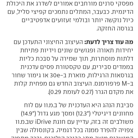
מפסקי סרנים מורחבים אמורים לשדרג את היכולת
הדינמית. כבעבר, המתלים נתמכים קפיצי סליל, עם
כיול נוקשה יותר ובולמי זעזועים אדפטיביים
בגרסה החזקה.
מה עוד צריך לדעת:
העיצוב החיצוני התעדכן עם
יחידות תאורה ופגושים שונים וידיות פתיחת
דלתות מוסתרות, תוך שמירה על סבכת כליות
בממדים סבירים, עם טקסטורת פסים עדכנית
בגרסאות הרגילות, מוארת ב-30e או גימור שחור
ב-M פרפורמנס. העיצוב החדש גם מפחית קלות
את מקדם הגרר (0.27 לעומת 0.29).
סביבת הנהג היא העדכנית של ב.מ.וו עם לוח
מחוונים דיגיטלי ("12.3) ומסך מגע גדול ("14.9)
משולבים זה בזה, עדיין עם חוגת iDrive שב.מ.וו
צפויה להפרד ממנה בכל דגמיה. בקונסולה שבין