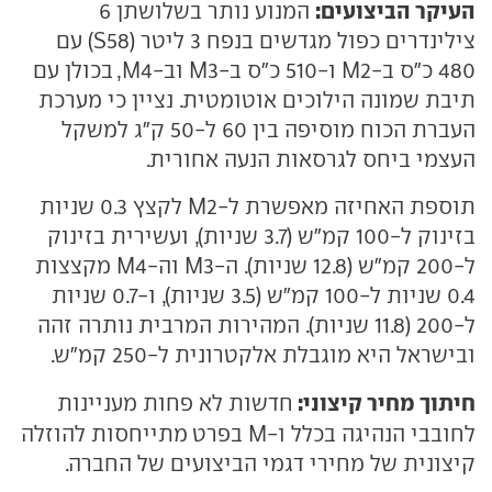
העיקר הביצועים:
המנוע נותר בשלושתן 6
צילינדרים כפול מגדשים בנפח 3 ליטר (S58) עם
480 כ"ס ב-M2 ו-510 כ"ס ב-M3 וב-M4, בכולן עם
תיבת שמונה הילוכים אוטומטית. נציין כי מערכת
העברת הכוח מוסיפה בין 60 ל-50 ק"ג למשקל
העצמי ביחס לגרסאות הנעה אחורית.
תוספת האחיזה מאפשרת ל-M2 לקצץ 0.3 שניות
בזינוק ל-100 קמ"ש (3.7 שניות), ועשירית בזינוק
ל-200 קמ"ש (12.8 שניות). ה-M3 וה-M4 מקצצות
0.4 שניות ל-100 קמ"ש (3.5 שניות), ו-0.7 שניות
ל-200 (11.8 שניות). המהירות המרבית נותרה זהה
ובישראל היא מוגבלת אלקטרונית ל-250 קמ"ש.
חיתוך מחיר קיצוני:
חדשות לא פחות מעניינות
לחובבי הנהיגה בכלל ו-M בפרט
מתייחסות להוזלה
קיצונית של מחירי דגמי הביצועים של החברה.