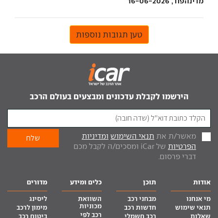
מדינהפח , 16-06-2026
טען תגובות נוספות
הירשמו לקבלת עדכונים ומבצעים בעולם הרכב
מאשר/ת את
תנאי השימוש
ומדיניות
הפרטיות
של iCar ומסכים/ה לקבל מכם
דברי פרסום.
אודות
תוכן
כלים ומידע
מדורים
מי אנחנו
מבחני רכב
השוואת
ליסינג
מכוניות
תנאי שימוש
חדשות רכב
מימון לרכב
רכב לפי
שאלות
רכב חשמלי
ביטוח רכב