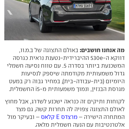
מה אנחנו חושבים:
באולם התצוגה של ב.מ.וו,
דווקא ה-530e ההיברידית-נטענת נראית כגרסה
המשכנעת ביותר בסדרה 5. עם טווח נסיעה חשמלי
גדול משמעותית מקודמתה שיספק לנסיעות
היומיום (בית-עבודה-בית), במחיר גבוה רק במעט
מגרסת הבנזין, ונמוך משמעותית מ-i5 החשמלית.
לקוחות ותיקים זה כנראה ישכנע לשדרג, אבל מחוץ
לאולם התצוגה צפויה לה תחרות קשה, גם מצד
המתחרה הישירה –
מרצדס E קלאס
– ובעיקר מול
אלטרנטיבות עם הנעה חשמלית מלאה.