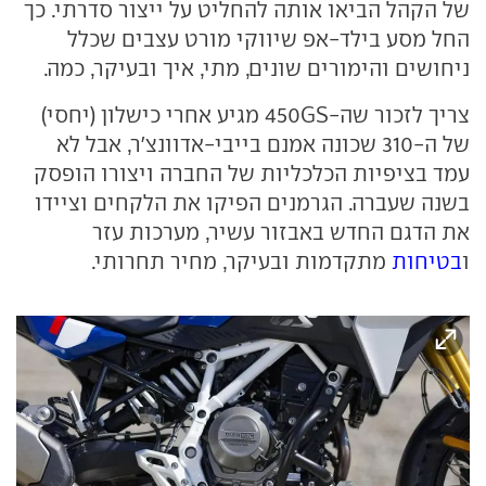
של הקהל הביאו אותה להחליט על ייצור סדרתי. כך
החל מסע בילד-אפ שיווקי מורט עצבים שכלל
ניחושים והימורים שונים, מתי, איך ובעיקר, כמה.
צריך לזכור שה-450GS מגיע אחרי כישלון (יחסי)
של ה-310 שכונה אמנם בייבי-אדוונצ'ר, אבל לא
עמד בציפיות הכלכליות של החברה ויצורו הופסק
בשנה שעברה. הגרמנים הפיקו את הלקחים וציידו
את הדגם החדש באבזור עשיר, מערכות עזר
ו
בטיחות
מתקדמות ובעיקר, מחיר תחרותי.