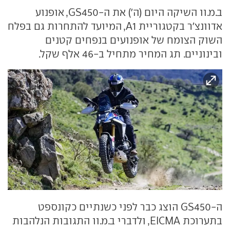
ב.מ.וו השיקה היום (ה׳) את ה-GS450, אופנוע
אדוונצ'ר בקטגוריית A1, המיועד להתחרות גם בפלח
השוק הצומח של אופנועים בנפחים קטנים
ובינוניים. תג המחיר מתחיל ב-46 אלף שקל.
ה-GS450 הוצג כבר לפני כשנתיים כקונספט
בתערוכת EICMA, ולדברי ב.מ.וו התגובות הנלהבות