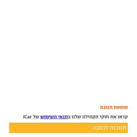
הוספת תגובה
קראו את חוקי הקהילה שלנו ב
תנאי השימוש
של iCar
תגובות לכתבה