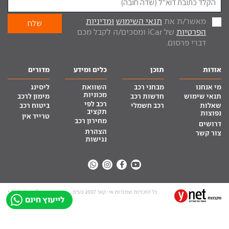
מאשר/ת את
תנאי השימוש
ומדיניות
הפרטיות
של iCar ומסכים/ה לקבל מכם
דברי פרסום.
אודות
תוכן
כלים ומידע
מדורים
מי אנחנו
מבחני רכב
השוואת
ליסינג
מכוניות
תנאי שימוש
חדשות רכב
מימון לרכב
רכב לפי
שאלות
רכב חשמלי
ביטוח רכב
תקציב
נפוצות
טרייד אין
מחירון רכב
דרושים
הצהרת
צור קשר
נגישות
כל הזכויות שמורות אי-קאר 2007 בע”מ
site by tq.soft
לייעוץ חינם