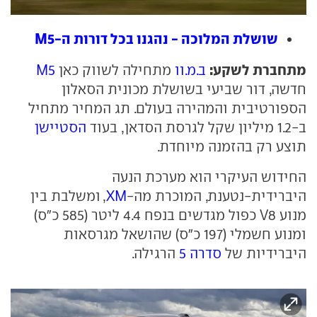
שושלת המלוכה - נהגנו בכל דורות ה-M5
מתחברת לשקע:
ב.מ.וו
מתחילה לשווק כאן
M5
חדשה, דור שביעי בשושלת מכונית הסאלון
הספורטיבית והמהירה בעולם. תג המחיר מתחיל
ב-1.2 מיליון שקל לגרסת הסדאן, בעוד
הסטיישן
תוצע רק בהזמנה מיוחדת.
החידוש העיקרי הוא מערכת הנעה
היברידית-נטענת, המוכרת מה-
XM
, ומשלבת בין
מנוע V8 כפול מגדשים בנפח 4.4 ליטר (585 כ"ס)
ומנוע חשמלי (197 כ"ס) שהושאל מגרסאות
היברידיות של
סדרה 5
הרגילה.