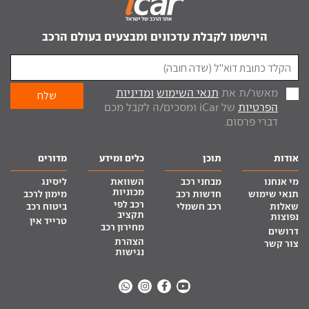
הירשמו לקבלת עדכונים ומבצעים בעולם הרכב
מאשר/ת את
תנאי השימוש
ומדיניות
הפרטיות
של iCar ומסכים/ה לקבל מכם
דברי פרסום.
אודות
תוכן
כלים ומידע
מדורים
מי אנחנו
מבחני רכב
השוואת
ליסינג
מכוניות
תנאי שימוש
חדשות רכב
מימון לרכב
רכב לפי
שאלות
רכב חשמלי
ביטוח רכב
תקציב
נפוצות
טרייד אין
מחירון רכב
דרושים
הצהרת
צור קשר
נגישות