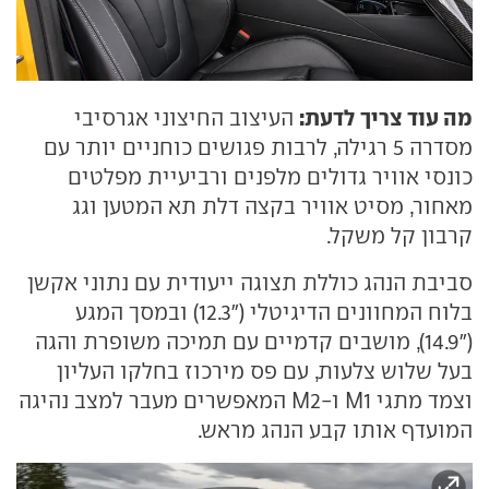
מה עוד צריך לדעת:
העיצוב החיצוני אגרסיבי
מסדרה 5 רגילה, לרבות פגושים כוחניים יותר עם
כונסי אוויר גדולים מלפנים ורביעיית מפלטים
מאחור, מסיט אוויר בקצה דלת תא המטען וגג
קרבון קל משקל.
סביבת הנהג כוללת תצוגה ייעודית עם נתוני אקשן
בלוח המחוונים הדיגיטלי ("12.3) ובמסך המגע
("14.9), מושבים קדמיים עם תמיכה משופרת והגה
בעל שלוש צלעות, עם פס מירכוז בחלקו העליון
וצמד מתגי M1 ו-M2 המאפשרים מעבר למצב נהיגה
המועדף אותו קבע הנהג מראש.