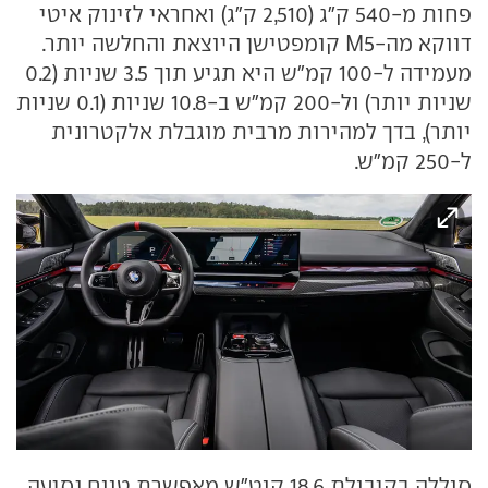
פחות מ-540 ק"ג (2,510 ק"ג) ואחראי לזינוק איטי
דווקא מה-M5 קומפטישן היוצאת והחלשה יותר.
מעמידה ל-100 קמ"ש היא תגיע תוך 3.5 שניות (0.2
שניות יותר) ול-200 קמ"ש ב-10.8 שניות (0.1 שניות
יותר), בדך למהירות מרבית מוגבלת אלקטרונית
ל-250 קמ"ש.
סוללה בקיבולת 18.6 קוט"ש מאפשרת טווח נסיעה