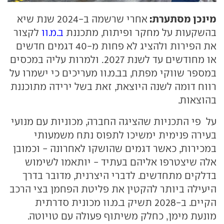
מינכן מסתערת:
אחרי שרשמה ב-2024 שנת שיא
בהשקעות על מחקר ופיתוח, מתכננת
ב.מ.וו
לקצור
את הפירות ולהציג לא פחות מ-40 דגמים חדשים
או מחודשים עד לשנת 2027. ולמרות עליה במכסים
במספר שווקי מפתח, בב.מ.וו מעריכים כי ישמרו על
רווח דומה לשנה היוצאת, זאת בשל ירידה מתוכננת
בהוצאות.
על פי התכניות שהציגה החברה, מכוניות עם מנועי
בעירה פנימית ימשיכו לתפוס נתח משמעותי
במכירות, כאשר דגמים שהושקו לאחרונה - וכמובן
אלה שיצטרפו אליהם בעתיד - יותאמו לשימוש
בדלקים מתחדשים. לדברי היצרנית, מדובר בדרך
היעילה ביותר להקטין את פליטת הפחמן בצי הרכב
הקיים. ב-2028 תשיק ב.מ.וו מכונית סדרתית
מונעת מימן, כחלק משיתוף פעולה עם טויוטה.