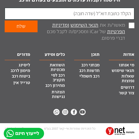
מאשר/ת את
תנאי השימוש
ומדיניות
הפרטיות
של iCar ומסכים/ה לקבל מכם
דברי פרסום.
אודות
תוכן
כלים ומידע
מדורים
מי אנחנו
מבחני רכב
השוואת
ליסינג
מכוניות
תנאי שימוש
חדשות רכב
מימון לרכב
רכב לפי
שאלות
רכב חשמלי
ביטוח רכב
תקציב
נפוצות
טרייד אין
מחירון רכב
דרושים
הצהרת
צור קשר
נגישות
כל הזכויות שמורות אי-קאר 2007 בע”מ
site by tq.soft
לייעוץ חינם