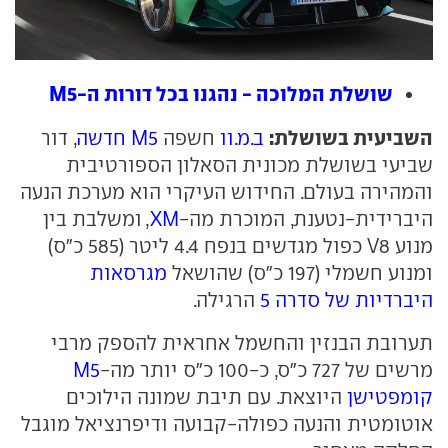
שושלת המלוכה - נהגנו בכל דורות ה-M5
השביעית בשושלת:
ב.מ.וו
חשפה
M5 חדשה
, דור
שביעי בשושלת מכונית הסאלון הספורטיבית
והמהירה בעולם. החידוש העיקרי הוא מערכת הנעה
היברידית-נטענת, המוכרת מה-
XM
, ומשלבת בין
מנוע V8 כפול מגדשים בנפח 4.4 ליטר (585 כ"ס)
ומנוע חשמלי (197 כ"ס) שהושאל
מגרסאות
היברדיות של סדרה 5
הרגילה.
תערובת הבנזין והחשמל אחראית להספק מרבי
מרשים של 727 כ"ס, כ-100 כ"ס יותר מה-
M5
קומפטישן
היוצאת. עם תיבת שמונה הילוכים
אוטומטית והנעה כפולה-קבועה ודיפרנציאל מוגבל