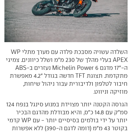
השלדה עשויה מסבכת פלדה עם מערך מתלי WP
APEX בעלי מהלך של 230 מ"מ ושלל כיוונים. צמיגי
ה-"17 מדגם Michelin Power 6 נעזרים ב-ABS
מתקדמת. תצוגת TFT חדשה בגודל "4.2 מאפשרת
חיבור לטלפון ולדיבורית עבור ניהול שיחות,
מוזיקה וניווט.
הגרסה הקטנה יותר מצוידת במנוע סינגל בנפח 124
סמ"ק עם 14.8 כ"ס, והיא מבודלת מהדגם הבכיר
יותר על ידי בולמים בסיסיים יותר - עם WP קדמי
בקוטר 43 מ"מ (דומה לדגם ה-390) ללא אפשרות