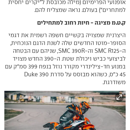
אופנועי הפרימיום (מילה מכובסת ל"יקרים יחסית
למתחרים") בעולם. נראה שמצליח להם.
ק.ט.מ מציגה - חיות רחוב למתחילים
היצרנית שמצויה בקשיים חשפה רשמית את דגמי
הסופר-מוטו החדשים שלה לשנת הדגם הנוכחית,
ה-SMC R125 וה-SMC 390R, שניהם עם הבטחה
לביצועי כביש ויכולת שטח. ה-390 החדש מצויד
במנוע חד-צילינדרי מקורר נוזל בנפח 399 סמ"ק עם
45 כ"ס, כשהוא מבוסס על סדרת 390 Duke
משודרגת.