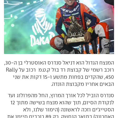
המנצח הגדול הוא דניאל סנדרס האוסטרלי בן ה-30,
רוכב רשמי של קבוצת רד בול ק.ט.מ רכוב על Rally
450, שהקדים בפחות מתשע ו-15 דקות את שני
הבאים אחריו מקבוצת הונדה.
סנדרס הוביל לכל אורך המרוץ, החל מהפרולוג ועד
לנקודת הסיום, תוך שהוא מנצח בשישה מתוך 12
הסטייג'ים וזכה לראשונה (הימור שלנו, ולא
האחרונה) בתואר הנחשק. רק 89 רוכבים סיימו את