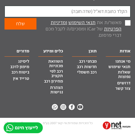
מאשר/ת את
תנאי השימוש
ומדיניות
הפרטיות
של iCar ומסכים/ה לקבל מכם
דברי פרסום.
אודות
תוכן
כלים ומידע
מדורים
מי אנחנו
מבחני רכב
השוואת
ליסינג
מכוניות
תנאי שימוש
חדשות רכב
מימון לרכב
רכב לפי
שאלות
רכב חשמלי
ביטוח רכב
תקציב
נפוצות
טרייד אין
מחירון רכב
דרושים
הצהרת
צור קשר
נגישות
כל הזכויות שמורות אי-קאר 2007 בע”מ
site by tq.soft
לייעוץ חינם