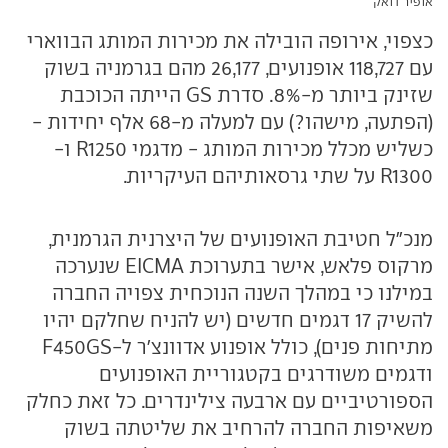
אופיר דואק
כצפוי, אירופה הובילה את מכירות המותג הבווארי
עם 118,727 אופנועים, 26,177 מהם בגרמניה בשוק
שזינק ביותר מ-8%. סדרת GS הייתה הכוכבת
(הפתעה, מישהו?) עם למעלה מ-68 אלף יחידות -
כשליש מכלל מכירות המותג - מדגמי R1250 ו-
R1300 על שתי גרסאותיהם העיקריות.
מנכ"ל חטיבת האופנועים של היצרנית הגרמנית,
מרקוס פלאש, אישר בתערוכת EICMA שנערכה
במילנו כי במהלך השנה הנוכחית צפויה החברה
להשיק 17 דגמים חדשים (יש להניח שחלקם יהיו
מתיחות פנים), כולל אופנוע אדוונצ'ר ל-F450GS
ודגמים משודרגים בקטגוריית האופנועים
הספורטיביים עם ארבעה צילינדרים. כל זאת כחלק
משאיפות החברה להרחיב את שליטתה בשוק