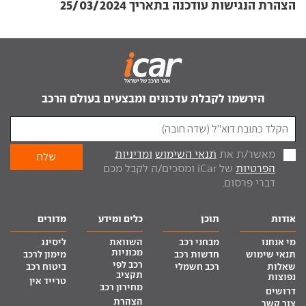
הצהרת הנגישות עודכנה בתאריך
25/03/2024
הירשמו לקבלת עדכונים ומבצעים בעולם הרכב
מאשר/ת את
תנאי השימוש
ומדיניות
הפרטיות
של iCar ומסכים/ה לקבל מכם
דברי פרסום.
אודות
תוכן
כלים ומידע
מדורים
מי אנחנו
מבחני רכב
השוואת
ליסינג
מכוניות
תנאי שימוש
חדשות רכב
מימון לרכב
רכב לפי
שאלות
רכב חשמלי
ביטוח רכב
תקציב
נפוצות
טרייד אין
מחירון רכב
דרושים
הצהרת
צור קשר