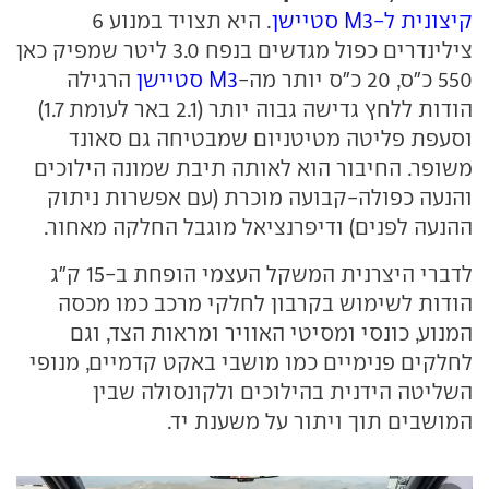
קיצונית ל-M3 סטיישן
. היא תצויד במנוע 6
צילינדרים כפול מגדשים בנפח 3.0 ליטר שמפיק כאן
550 כ"ס, 20 כ"ס יותר מה-
M3 סטיישן
הרגילה
הודות ללחץ גדישה גבוה יותר (2.1 באר לעומת 1.7)
וסעפת פליטה מטיטניום שמבטיחה גם סאונד
משופר. החיבור הוא לאותה תיבת שמונה הילוכים
והנעה כפולה-קבועה מוכרת (עם אפשרות ניתוק
ההנעה לפנים) ודיפרנציאל מוגבל החלקה מאחור.
לדברי היצרנית המשקל העצמי הופחת ב-15 ק"ג
הודות לשימוש בקרבון לחלקי מרכב כמו מכסה
המנוע, כונסי ומסיטי האוויר ומראות הצד, וגם
לחלקים פנימיים כמו מושבי באקט קדמיים, מנופי
השליטה הידנית בהילוכים ולקונסולה שבין
המושבים תוך ויתור על משענת יד.