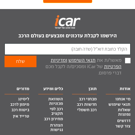
הירשמו לקבלת עדכונים ומבצעים בעולם הרכב
מאשר/ת את
תנאי השימוש
ומדיניות
הפרטיות
של iCar ומסכים/ה לקבל מכם
דברי פרסום.
אודות
תוכן
כלים ומידע
מדורים
מי אנחנו
מבחני רכב
השוואת
ליסינג
מכוניות
תנאי שימוש
חדשות רכב
מימון לרכב
רכב לפי
שאלות
רכב חשמלי
ביטוח רכב
תקציב
נפוצות
טרייד אין
מחירון רכב
דרושים
הצהרת
צור קשר
נגישות