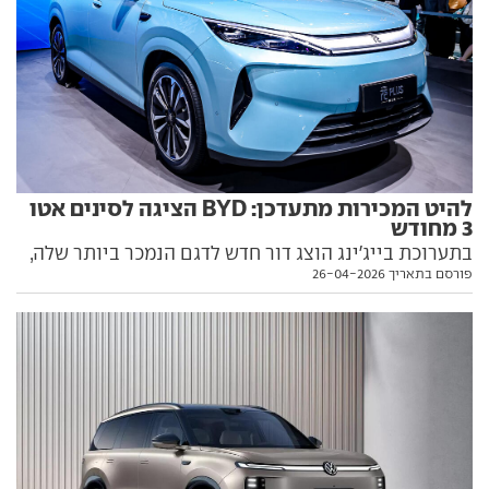
להיט המכירות מתעדכן: BYD הציגה לסינים אטו
3 מחודש
בתערוכת בייג'ינג הוצג דור חדש לדגם הנמכר ביותר שלה,
פורסם בתאריך 26-04-2026
שלאחרונה סבל מירידה משמעותית בביקוש ומתקשה
להתמודד בקטגוריה שהפכה רוויה במתחרים. באופן
מבלבל, הוא שונה ממתיחת הפנים לאטו 3 שהוצגה
ומשווקת בישראל. כל הפרטים בפנים