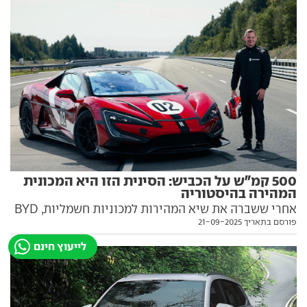
500 קמ"ש על הכביש: הסינית הזו היא המכונית
המהירה בהיסטוריה
אחרי ששברה את שיא המהירות למכוניות חשמליות, BYD
פורסם בתאריך 21-09-2025
מנפצת את השיא של בוגאטי בעזרת 3,000 כ"ס וזוכה
רשמית בתואר "המהירה ביותר אי פעם". ואת הצרחות של
לייעוץ חינם
הנהג אתם חייבים לשמוע בסרטון