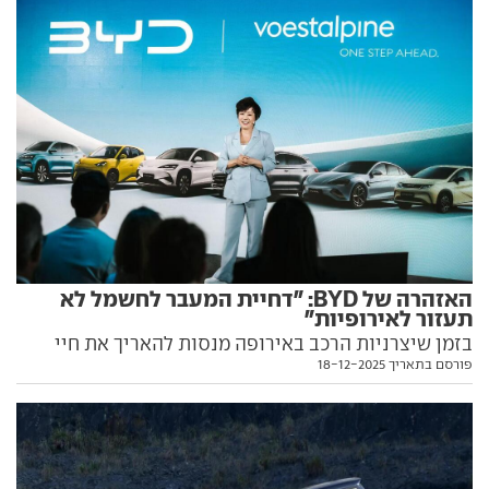
האזהרה של BYD: "דחיית המעבר לחשמל לא
תעזור לאירופיות"
בזמן שיצרניות הרכב באירופה מנסות להאריך את חיי
פורסם בתאריך 18-12-2025
מנועי הבנזין, סגנית נשיא BYD בטוחה בעצמה: "זה רק
יגרום לאירופים לפיגור נוסף אחרי הסינים". וגם:
היברידית-נטענת מפתיעה בדרך לייצור