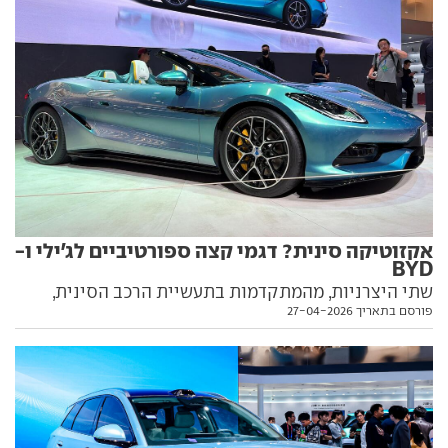
אקזוטיקה סינית? דגמי קצה ספורטיביים לג'ילי ו-
BYD
שתי היצרניות, מהמתקדמות בתעשיית הרכב הסינית,
פורסם בתאריך 27-04-2026
הציגו בתערוכת בייג'ינג דגמי ספורט מרשימים שנועדו
להתחרות במיטב האקזוטיקה האירופית. כל הפרטים
בפנים