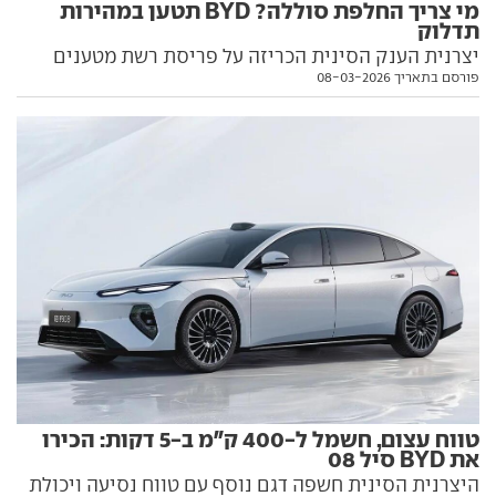
מי צריך החלפת סוללה? BYD תטען במהירות
תדלוק
יצרנית הענק הסינית הכריזה על פריסת רשת מטענים
פורסם בתאריך 08-03-2026
חדשה, בקצב של 1,500 קילוואט ועם הבטחה למילוי
מ-10% ל-97% בתוך 9 דקות. ויש לה גם סוללה שתומכת
בזה
טווח עצום, חשמל ל-400 ק"מ ב-5 דקות: הכירו
את BYD סיל 08
היצרנית הסינית חשפה דגם נוסף עם טווח נסיעה ויכולת