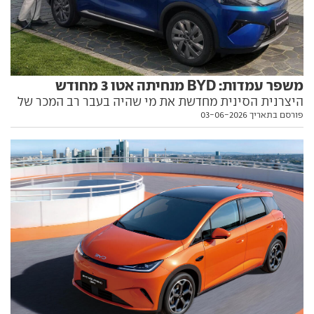
משפר עמדות: BYD מנחיתה אטו 3 מחודש
היצרנית הסינית מחדשת את מי שהיה בעבר רב המכר של
פורסם בתאריך 03-06-2026
שוק הרכב. הביצועים שופרו משמעותית, וכך גם טווח
הנסיעה ומערכת הטעינה. ומה לגבי המחיר? הפרטים
בפנים