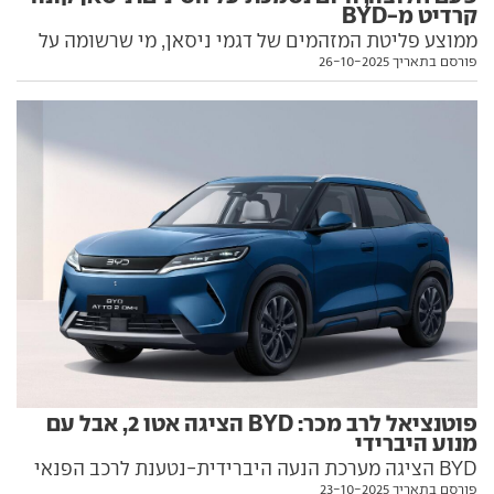
קרדיט מ-BYD
ממוצע פליטת המזהמים של דגמי ניסאן, מי שרשומה על
פורסם בתאריך 26-10-2025
תחילת מהפיכת החשמל בתעשיית הרכב הקלאסית, גבוה
מדי וגורר קנסות ליצרנית. הפתרון: רכישת 'קרדיט נקי' מ-
BYD הסינית
פוטנציאל לרב מכר: BYD הציגה אטו 2, אבל עם
מנוע היברידי
BYD הציגה מערכת הנעה היברידית-נטענת לרכב הפנאי
פורסם בתאריך 23-10-2025