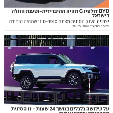
BYD דולפין G תהיה ההיברידית-נטענת הזולה
בישראל
יצרנית הענק הסינית מציגה סופר-מיני שתהיה היחידה
פורסם בתאריך 26-05-2026
בקטגוריה עם מיכל בנזין לצד חיבור לשקע. איזה מנועים
יהיו לה ומתי תגיע לישראל? יש לנו את הפרטים
על שלושה גלגלים במשך 24 שעות - זו הסינית