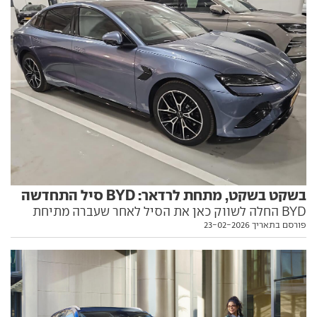
בשקט בשקט, מתחת לרדאר: BYD סיל התחדשה
BYD החלה לשווק כאן את הסיל לאחר שעברה מתיחת
פורסם בתאריך 23-02-2026
פנים קלה. הנה כל הפרטים, כולל מה שונה בה. וגם, מה לא
השתנה - וזה הרוב