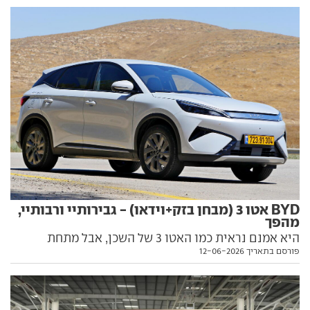
את השיא כלפי מעלה. כל הפרטים בפנים
BYD אטו 3 (מבחן בזק+וידאו) - גבירותיי ורבותיי,
מהפך
היא אמנם נראית כמו האטו 3 של השכן, אבל מתחת
פורסם בתאריך 12-06-2026
לעיצוב המוכר מסתתרת מכונית שונה בתכלית. כיצד
מתמודד הלהיט של 2023-24 בזירת החשמליות הצפופה
של 2026, והאם השינויים שעבר מסייעים לו? התשובות
בפנים