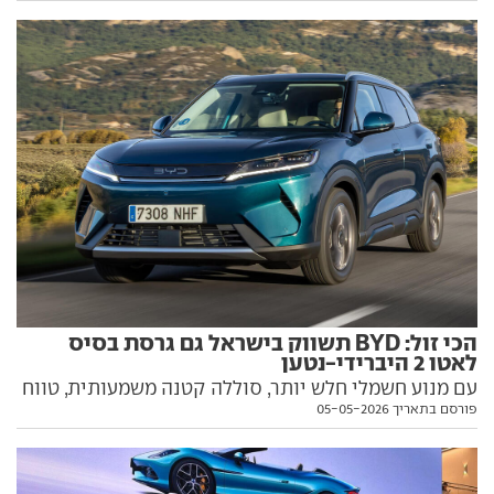
ו-BYD מזהים את המצוקה, מנצלים את הזדמנות ומנהלים
מגעים לרכישת עוד מפעלים של פיאט-פיג'ו ופולקסווגן.
ומה יש לגרמנים לומר על כך?
הכי זול: BYD תשווק בישראל גם גרסת בסיס
לאטו 2 היברידי-נטען
עם מנוע חשמלי חלש יותר, סוללה קטנה משמעותית, טווח
פורסם בתאריך 05-05-2026
מקוצר ופחות אבזור. אבל, גם תג מחיר צנוע שעשוי להפוך
אותו לזול מסוגו. כל הפרטים בפנים