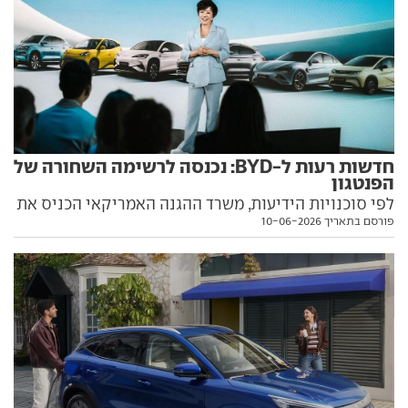
חדשות רעות ל-BYD: נכנסה לרשימה השחורה של
הפנטגון
לפי סוכנויות הידיעות, משרד ההגנה האמריקאי הכניס את
פורסם בתאריך 10-06-2026
ענקית הרכב הסינית לרשימה שחורה של עסקים פרטיים
המשתפים פעולה עם הצבא הסיני. המשמעות: הגישה
שלהן לשוק האמריקני תהיה קשה בהרבה