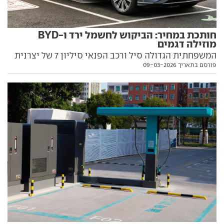
חותכת במחיר: הביקוש לחשמל ירד ו-BYD
מוזילה דגמים
המשפחתית הגדולה סיל ורכב הפנאי סיליון 7 של יצרנית
פורסם בתאריך 09-03-2026
הרכב הסינית, הוזלו ב-20 עד 25 אלף שקל. האם זו מגמה
שתתרחב בשוק או שזו רק תגובה לירידה החדה במכירות
דגמים חשמליים של המותג בישראל, לצד עליה מרשימה
בדגמים היברידיים? התשובות בפנים