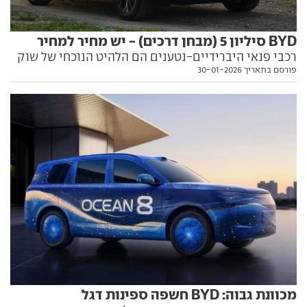
BYD סיליון 5 (מבחן דרכים) - יש מחיר למחיר
רכבי פנאי היברידיים-נטענים הם הלהיט הנוכחי של שוק
פורסם בתאריך 30-01-2026
הרכב, ו-BYD שכבשה בסערה את שוק הרכב המקומי עם
חשמלית פופולרית, רוצה לחקות את ההצלחה גם עם
גרסת הנעה שונה. ואיך זה מצליח לה?
מכוונת גבוה: BYD חשפה ספינות דגל