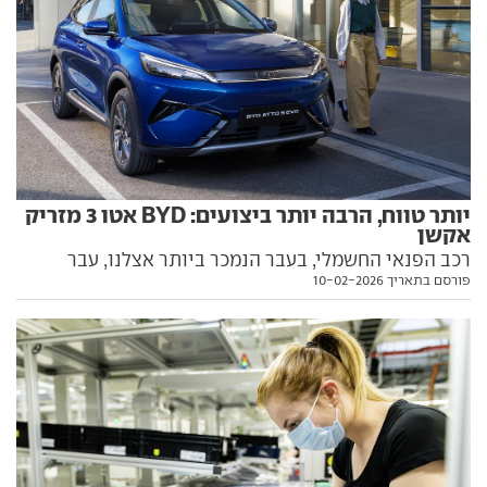
יותר טווח, הרבה יותר ביצועים: BYD אטו 3 מזריק
אקשן
רכב הפנאי החשמלי, בעבר הנמכר ביותר אצלנו, עבר
פורסם בתאריך 10-02-2026
מתיחת פנים וזכה למערכת הנעה חדשה לחלוטין. מתי יגיע
לכאן? יש לנו את הפרטים