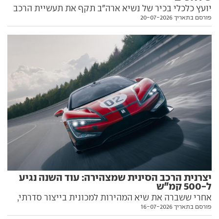
יועץ כלכלי בכיר של נשיא ארה"ב תקף את תעשיית הרכב
פורסם בתאריך 20-07-2026
הסינית, הגדיר אותה מתחרה לא הוגנת והזהיר את אירופה
מכיבוש. מנכ"ל וולוו לא התאפק והחליט להגן על בעלי
הבית של המותג השוודי
יצרנית הרכב הסינית שמצהירה: עוד השנה נגיע
ל-500 קמ"ש
אחרי ששברה את שיא המהירות למכונית בייצור סדרתי,
פורסם בתאריך 16-07-2026
יצרנית סינית מוכרת מבטיחה להתאמץ עוד קצת, ולעגל