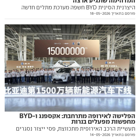
המדהימה שתגיע ארצה
היצרנית הסינית BYD חשפה מערכת מתלים חדשה
פורסם בתאריך 18-05-2026
שמאפשרת להרים גלגל אחד מעלה תוך כדי עמידה וגם
נסיעה. זוכרים שרק לפני מספר שנים האירופים זלזלו
ביכולת הטכנולוגית של הסינים? באחריות, זה עבר להם
הפלישה לאירופה מתרחבת: אקספנג ו-BYD
מחפשות מפעלים בנרות
תעשיית הרכב האירופית מתכווצת, פסי ייצור נסגרים
פורסם בתאריך 14-05-2026
והיצרניות בבעיות פיננסיות קשות. הסינים של אקספנג