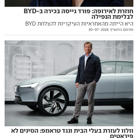
חוזרת לאירופה: פורד גייסה בכירה ב-BYD
לבלימת הנפילה
היא הייתה מהאחראיות העיקריות להצלחת BYD
פורסם בתאריך 30-07-2026
באירופה בשנתיים האחרונות, כעת היא תנסה לעצור את
קריסת פורד ביבשת הישנה. הכירו את המגויסת החדשה
של האמריקאים בקרב הבלימה מול סין
וולוו לעזרת בעלי הבית ונגד טראמפ: הסינים לא
פיראטים