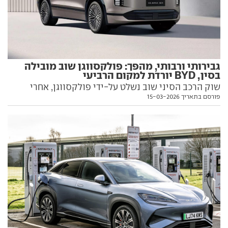
גבירותי ורבותי, מהפך: פולקסווגן שוב מובילה
בסין, BYD יורדת למקום הרביעי
שוק הרכב הסיני שוב נשלט על-ידי פולקסווגן, אחרי
פורסם בתאריך 15-03-2026
שנתיים בהן הובילה BYD המקומית בבטחה. גם טויוטה
עקפה אותה – וזו הסיבה