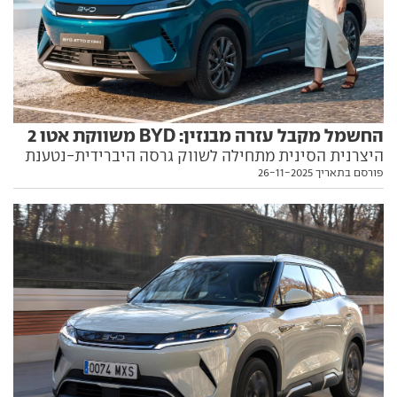
החשמל מקבל עזרה מבנזין: BYD משווקת אטו 2
היצרנית הסינית מתחילה לשווק גרסה היברידית-נטענת
פורסם בתאריך 26-11-2025
לרכב הפנאי הקטן שלה, עם 90 ק"מ על חשמל וכאלף ק"מ
בסיוע הבנזין. כל הפרטים בפנים