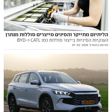
הליתיום מתייקר והסינים מייצרים סוללות מנתרן
הענקיות הסיניות בייצור סוללות כמו CATL ו-BYD
פורסם בתאריך 01-02-2026
מרחיבות את ההשקעה בסוללות מבוססות נתרן. למי זה
טוב ומה זה יעשה למחירים? הפרטים בפנים