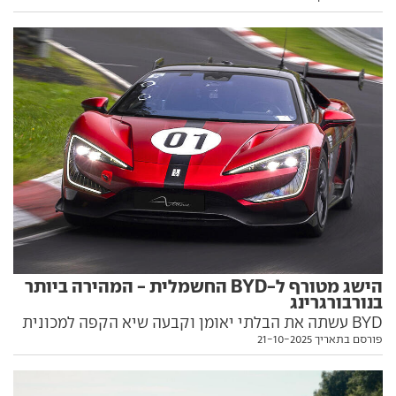
הקטן, שהוצע עד כה בגרסה חשמלית בלבד. הנה כל מה
שאנחנו יודעים על מי שעשוי להיות להיט מכירות כבר
בשנה הבאה
הישג מטורף ל-BYD החשמלית - המהירה ביותר
בנורבורגרינג
BYD עשתה את הבלתי יאומן וקבעה שיא הקפה למכונית
פורסם בתאריך 21-10-2025
חשמלית בנורבורגרינג, ראשונה בפחות משבע דקות
ומהירה בכך משיא האקזוטיקה המערבית שיקרה ממנה פי
10. כל הפרטים בפנים