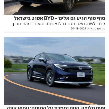
סוף סוף הגיע גם אלינו - BYD אטו 2 בישראל
קרוב לשנה מאז נהגנו בו לראשונה ומאוחר מהמתוכנן,
פורסם בתאריך 20-11-2025
נוחת בארץ אטו 2 ושיווקו החל כעת. הממדים קטנים
מאלה של ה-3 המוכר והוותיק, המנוע והסוללה דומים
לאלה של הדולפין הקטנה. ומה לגבי המחיר? הפרטים
בפנים
פעם חלוצה, היום נסמכת על הסינים: ניסאן קונה