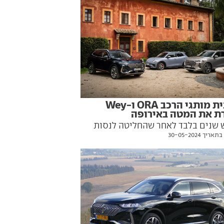
יצרנית מותגי הרכב ORA ו-Wey
ת את המטה באירופה
 שנים בלבד לאחר שהחליטה לנסות
יך 30-05-2024
מודיעה גרייט וול הסינית על סגירת
 האירופי שאחראי על מותגיה. ומה
 ההשפעה על השיווק בישראל?