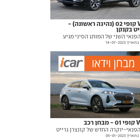
Wey קופי 02 (נהיגה ראשונה) -
ט בקנקן
פנאי השני של המותג הסיני מגיע
יך 14-07-2023
ים צנועים ומחיר אטרקטיבי יותר
הגדול והמוכר. נהגנו בו לראשונה
ן רכב
פנאי-יוקרה החדש של קונצרן גרייט
יך 05-01-2023
סיני מציע המון מכל דבר - ובמחיר