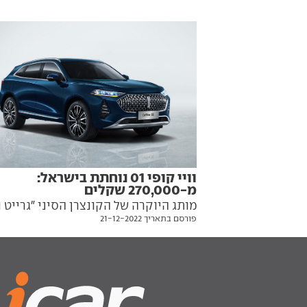
וויי קופי 01 נוחתת בישראל:
מ-270,000 שקלים
מותג היוקרה של הקונצרן הסיני "גרייט ו
פורסם בתאריך 21-12-2022
מנחית בישראל רכב פנאי יוקרתי עם הנ
היברידית נטענת וטווח חשמלי של 146 ק"מ