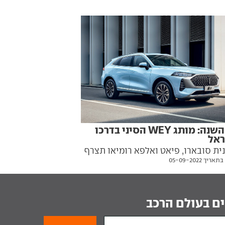
 אבל איך רמת הביצוע? צפו בוידאו
עוד השנה: מותג WEY הסיני בדרכו
ראל
ית סובארו, פיאט ואלפא רומיאו תצרף
יך 05-09-2022
רכב נוסף, אך ללא רכבים חשמליים
 זה
ם בעולם הרכב