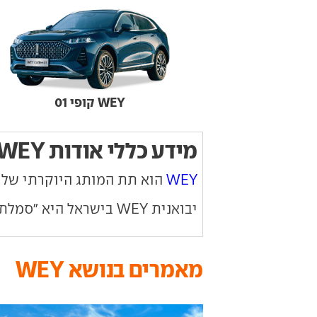
WEY קופי 01
מידע כללי אודות WEY
WEY
הוא תת המותג היוקרתי של יצרנית הענק
יבואנית WEY בישראל היא "סמלת", יבואנית מותגי הונגצ'י, סובארו, פיאט, אלפא רומיאו, ראם, ג'יפ, מזראטי ופרארי.
מאמרים בנושא WEY