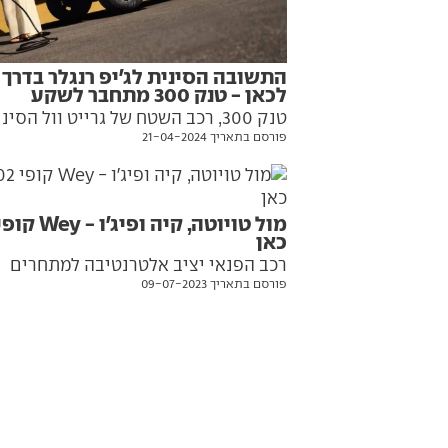
התשובה הסינית לג'יפ רנגלר בדרך
לכאן - טנק 300 מתחבר לשקע
טנק 300, רכב השטח של גרייט וול הסיני
פורסם בתאריך 21-04-2024
מקבל גרסה היברידית נטענת לפני תחיל
השיווק באירופה ובישראל. כל הפרטים ע
בפנים
כאן
רכב הפנאי יציב אלטרנטיבה למתחרים
פורסם בתאריך 09-07-2023
היברידיים-נטענים מבית מותגים מבוסס
כמו טויוטה, קיה ופיג'ו. הנה כל מה שצרי
לדעת עליו