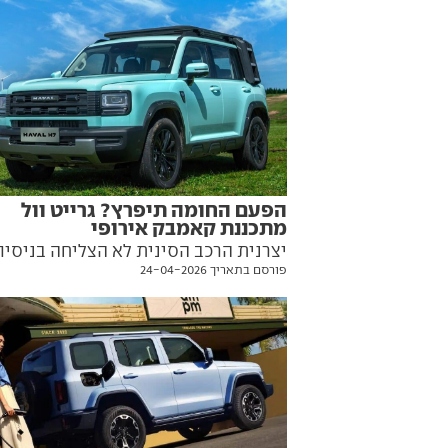
הפעם החומה תיפרץ? גרייט וול
מתכננת קאמבק אירופי
יצרנית הרכב הסינית לא הצליחה בניסיון
פורסם בתאריך 24-04-2026
החדירה הקודם ליבשת הישנה, אך מתכנ
ניסיון נוסף עם לא פחות מ-10 דגמים
חדשים בשנתיים הקרובות