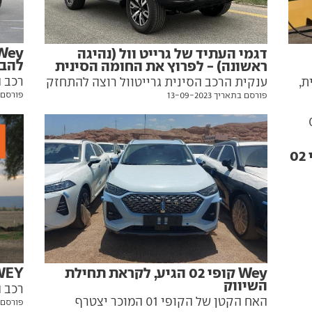
דגמי העתיד של גרייט וול (נהיגה
להבי
ראשונה) - לפרוץ את החומה הסינית
רכב ה
ת,
ענקית הרכב הסינית גרייטוול רוצה להתחזק
פורסם בתאר
פורסם בתאריך 13-09-2023
בממד
ת
גם מחוץ לשוק הביתי. עכשיו היא מזניקה
מהאח 
ליו
שני דגמים חדשים - ומאוד שונים באופיים -
לקראת 2024. הראשונה היא ORA נקסט
קאט ששואבת לא מעט השראה מפורשה.
מול טויוטה, קיה ופיג'ו - Wey קופי 02
השני הוא Wey טנק 300 בסגנון ג'יפ. יצאנו
איתם לסיבוב בכורה
ים
ך
Wey קופי 02 הגיע, לקראת תחילת
WEY קופי 01 - מבח
השיווק
רכב ה
האח הקטן של הקופי 01 המוכר יצטרף
פורסם בתאר
וול ה