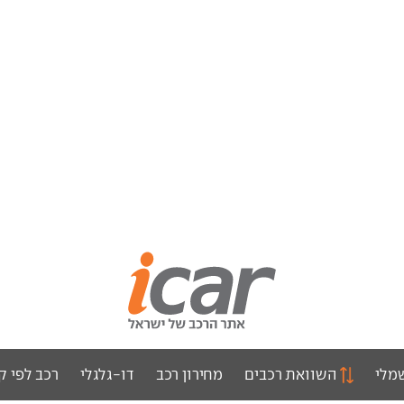
מלי
השוואת רכבים
מחירון רכב
דו-גלגלי
רכב לפי ק