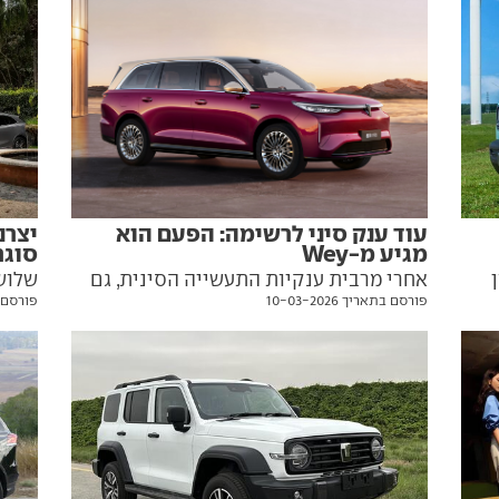
עוד ענק סיני לרשימה: הפעם הוא
סוגר
מגיע מ-Wey
שלוש
אחרי מרבית ענקיות התעשייה הסינית, גם
פורסם בתאר
פורסם בתאריך 10-03-2026
נת
שוב, 
גרייטוול משתלבת בקטגוריית הענקים עם
המטה
דגם היברידי תחת מותג Wey. הנה כל מה
תהיה
שצריך לדעת עליו