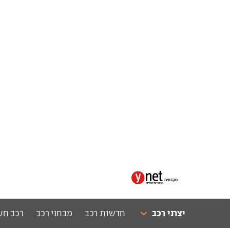
יצרני רכב
חדשות רכב
מבחני רכב
רכב חש