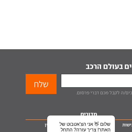
ם בעולם הרכב
מדורים
שלום 👋 אני הצ'אטבוט של
ישות
ליסינג
טרייד אין
האתר! צריך עזרה? התחל
מימון לרכב