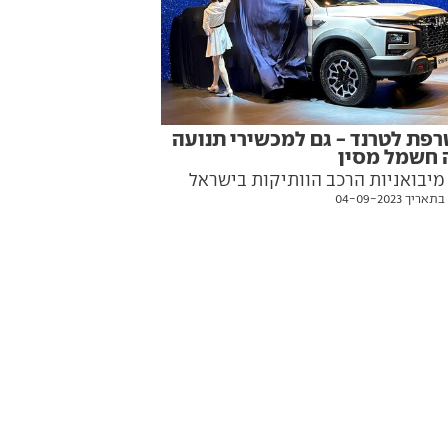
פת לטרנד - גם למכשירי תנועה
 חשמל מסין
מיבואניות הרכב הוותיקות בישראל
יך 04-09-2023
הודיעה על רכישת חברת EV-מוטורס,
קה בזיכיון הייבוא למותגים חשמליים
 ולאחרונה גם של לוטוס. כל הפרטים
ם