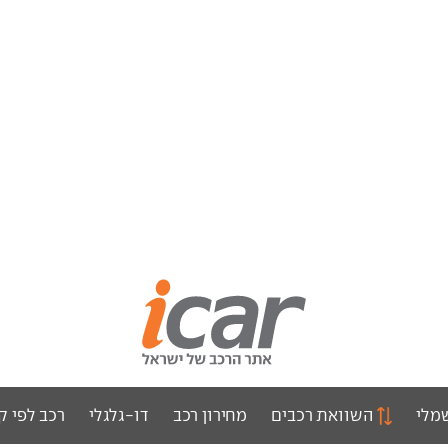
מלי
השוואת רכבים
מחירון רכב
דו-גלגלי
רכב לפי ק