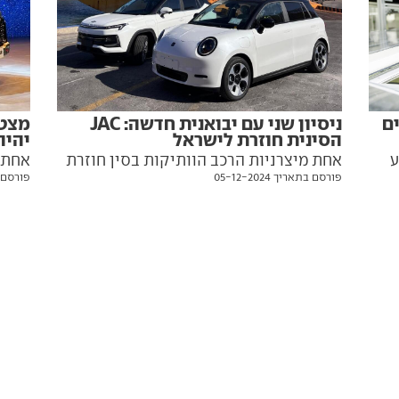
ניסיון שני עם יבואנית חדשה: JAC
ם
מצטר
הסינית חוזרת לישראל
יהיה
אחת מיצרניות הרכב הוותיקות בסין חוזרת
ע
אחת 
פורסם בתאריך 05-12-2024
פורסם בתאר
לשוק המקומי, עם יבואנית חדשה וצמד
י
חשמליות עם תג מחיר אטרקטיבי אך ללא
המחזי
מערכות בטיחות אקטיביות. הנה כל מה
וק
מסין,
שצריך לדעת עליהן
בפני