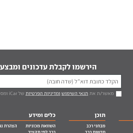
הירשמו לקבלת עדכונים ומבצעי
מאשר/ת את
תנאי השימוש
ומדיניות הפרטיות
של iCar ומסכים/ה לקבל מכם דברי פרסום.
תוכן
כלים ומידע
מבחני רכב
השוואת מכוניות
הצהרת נג
חדשות רכב
רכב לפי תקציב