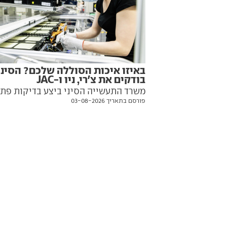
באיזו איכות הסוללה שלכם? הסיני
בודקים את צ'רי, ניו ו-JAC
משרד התעשייה הסיני ביצע בדיקות פת
פורסם בתאריך 03-08-2026
במפעלים של שלוש יצרניות מקומיות, כד
לאתר כשלים בייצור ובתכנון סוללות
למכוניות חשמליות וכדי למנוע הצפה בש
הרכב