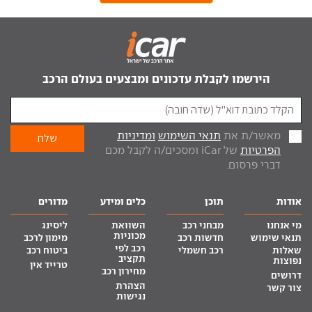
הירשמו לקבלת עדכונים ומבצעים בעולם הרכב
מאשר/ת את
תנאי השימוש
ומדיניות
הפרטיות
של iCar ומסכים/ה לקבל מכם
דברי פרסום.
אודות
תוכן
כלים ומידע
מדורים
מי אנחנו
מבחני רכב
השוואת
ליסינג
מכוניות
תנאי שימוש
חדשות רכב
מימון לרכב
רכב לפי
שאלות
רכב חשמלי
ביטוח רכב
תקציב
נפוצות
טרייד אין
מחירון רכב
דרושים
הצהרת
צור קשר
נגישות