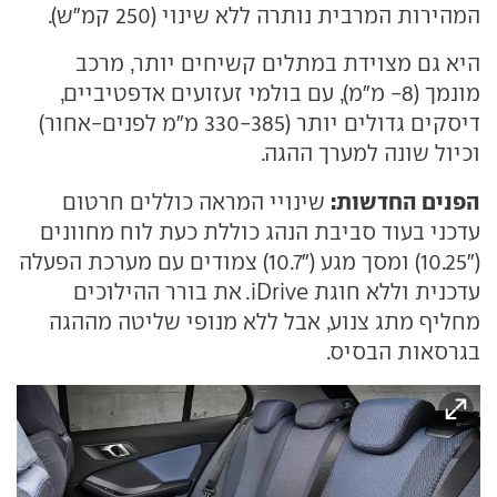
המהירות המרבית נותרה ללא שינוי (250 קמ"ש).
היא גם מצוידת במתלים קשיחים יותר, מרכב
מונמך (8- מ"מ), עם בולמי זעזועים אדפטיביים,
דיסקים גדולים יותר (330-385 מ"מ לפנים-אחור)
וכיול שונה למערך ההגה.
הפנים החדשות:
שינויי המראה כוללים חרטום
עדכני בעוד סביבת הנהג כוללת כעת לוח מחוונים
("10.25) ומסך מגע ("10.7) צמודים עם מערכת הפעלה
עדכנית וללא חוגת iDrive. את בורר ההילוכים
מחליף מתג צנוע, אבל ללא מנופי שליטה מההגה
בגרסאות הבסיס.