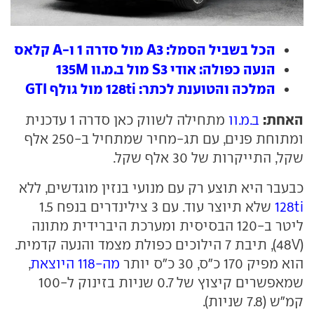
הכל בשביל הסמל: A3 מול סדרה 1 ו-A קלאס
הנעה כפולה: אודי S3 מול ב.מ.וו 135M
המלכה והטוענת לכתר: 128ti מול גולף GTI
האחת:
ב.מ.וו
מתחילה לשווק כאן סדרה 1 עדכנית
ומתוחת פנים, עם תג-מחיר שמתחיל ב-250 אלף
שקל, התייקרות של 30 אלף שקל.
כבעבר היא תוצע רק עם מנועי בנזין מוגדשים, ללא
128ti
שלא תיוצר עוד. עם 3 צילינדרים בנפח 1.5
ליטר ב-120 הבסיסית ומערכת היברידית מתונה
(48V), תיבת 7 הילוכים כפולת מצמד והנעה קדמית.
הוא מפיק 170 כ"ס, 30 כ"ס יותר
מה-118 היוצאת
,
שמאפשרים קיצוץ של 0.7 שניות בזינוק ל-100
קמ"ש (7.8 שניות).