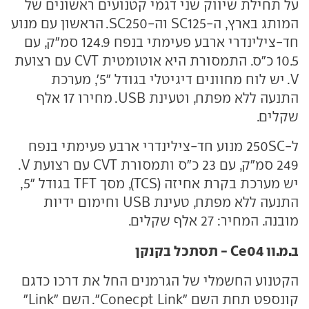
על תחילת שיווק שני דגמי קטנועים ראשונים של
המותג בארץ, ה-SC125 וה-SC250. הראשון עם מנוע
חד-צילינדרי ארבע פעימתי בנפח 124.9 סמ״ק, עם
10.5 כ"ס. התמסורת היא אוטומטית CVT עם רצועת
V. יש לוח מחוונים דיגיטלי בגודל "5', מערכת
התנעה ללא מפתח, וטעינת USB. מחירו 17 אלף
שקלים.
ל-250SC מנוע חד-צילינדרי ארבע פעימתי בנפח
249 סמ״ק, עם 23 כ"ס ותמסורת CVT עם רצועת V.
יש מערכת בקרת אחיזה (TCS), מסך TFT בגודל "5,
התנעה ללא מפתח, טעינת USB וחימום ידיות
מובנה. המחיר: 27 אלף שקלים.
ב.מ.וו Ce04 - תסתכל בקנקן
הקטנוע החשמלי של הגרמנים החל את דרכו כדגם
קונספט תחת השם "Conecpt Link". השם "Link"