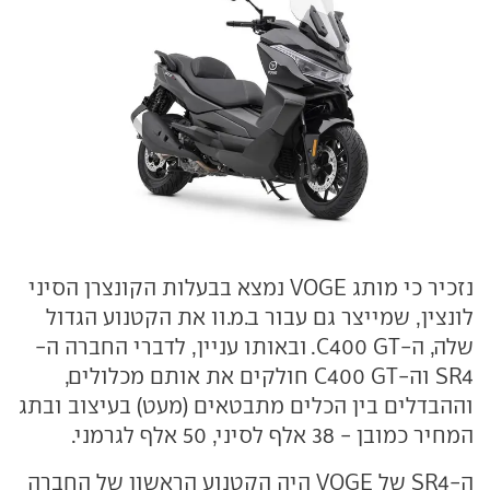
נזכיר כי מותג VOGE נמצא בבעלות הקונצרן הסיני
לונצין, שמייצר גם עבור ב.מ.וו את הקטנוע הגדול
שלה, ה-C400 GT. ובאותו עניין, לדברי החברה ה-
SR4 וה-C400 GT חולקים את אותם מכלולים,
וההבדלים בין הכלים מתבטאים (מעט) בעיצוב ובתג
המחיר כמובן - 38 אלף לסיני, 50 אלף לגרמני.
ה-SR4 של VOGE היה הקטנוע הראשון של החברה