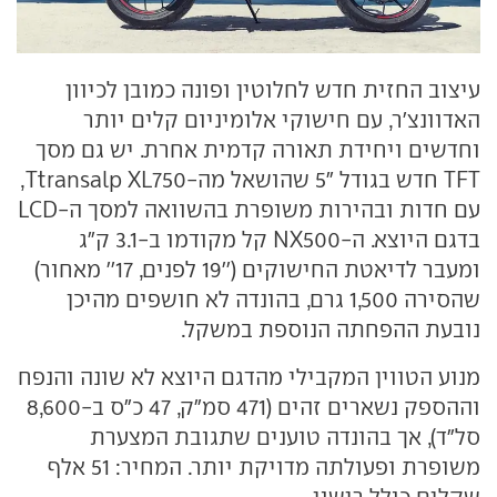
עיצוב החזית חדש לחלוטין ופונה כמובן לכיוון
האדוונצ׳ר, עם חישוקי אלומיניום קלים יותר
וחדשים ויחידת תאורה קדמית אחרת. יש גם מסך
TFT חדש בגודל "5 שהושאל מה-Ttransalp XL750,
עם חדות ובהירות משופרת בהשוואה למסך ה-LCD
בדגם היוצא. ה-NX500 קל מקודמו ב-3.1 ק״ג
ומעבר לדיאטת החישוקים (''19 לפנים, 17'' מאחור)
שהסירה 1,500 גרם, בהונדה לא חושפים מהיכן
נובעת ההפחתה הנוספת במשקל.
מנוע הטווין המקבילי מהדגם היוצא לא שונה והנפח
וההספק נשארים זהים (471 סמ״ק, 47 כ״ס ב-8,600
סל״ד), אך בהונדה טוענים שתגובת המצערת
משופרת ופעולתה מדויקת יותר. המחיר: 51 אלף