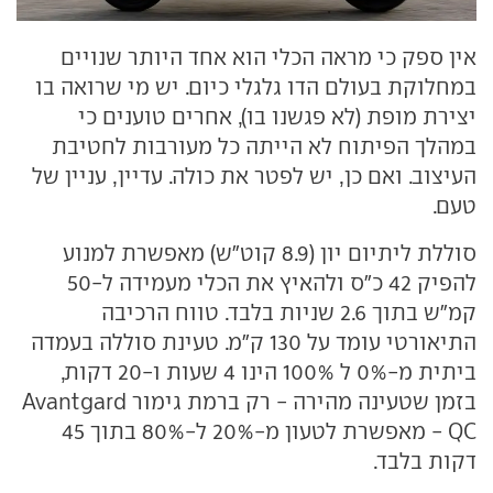
אין ספק כי מראה הכלי הוא אחד היותר שנויים
במחלוקת בעולם הדו גלגלי כיום. יש מי שרואה בו
יצירת מופת (לא פגשנו בו), אחרים טוענים כי
במהלך הפיתוח לא הייתה כל מעורבות לחטיבת
העיצוב. ואם כן, יש לפטר את כולה. עדיין, עניין של
טעם.
סוללת ליתיום יון (8.9 קוט"ש) מאפשרת למנוע
להפיק 42 כ"ס ולהאיץ את הכלי מעמידה ל-50
קמ"ש בתוך 2.6 שניות בלבד. טווח הרכיבה
התיאורטי עומד על 130 ק"מ. טעינת סוללה בעמדה
ביתית מ-0% ל 100% הינו 4 שעות ו-20 דקות,
בזמן שטעינה מהירה - רק ברמת גימור Avantgard
QC - מאפשרת לטעון מ-20% ל-80% בתוך 45
דקות בלבד.