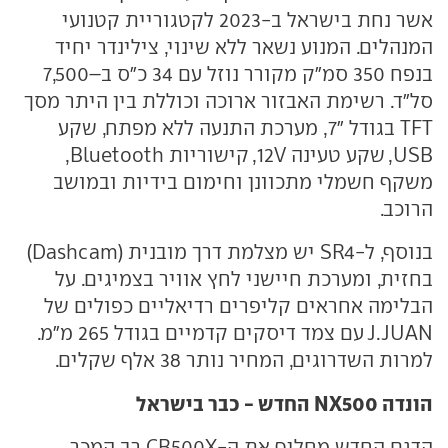
אשר נחת בישראל ב-2023 לקטגוריית קטנועי
המנהלים. המנוע נשאר ללא שינוי, צילינדר יחיד
בנפח 350 סמ"ק מקורר נוזל עם 34 כ"ס ב–7,500
סל"ד. רשימת האבזור ארוכה וכוללת בין היתר מסך
TFT בגודל "7, מערכת התנעה ללא מפתח, שקע
USB, שקע טעינה 12V, קישוריות Bluetooth,
משקף חשמלי מתכוונן וחימום בידיות ובמושב
הרוכב.
בנוסף, ל-SR4 יש מצלמת דרך מובנית (Dashcam)
בחזית, ומערכת חיישני לחץ אוויר בצמיגים. על
הבלימה אחראים קליפרים רדיאליים כפולים של
J.JUAN עם צמד דיסקים קדמיים בגודל 265 מ"מ.
למרות השדרוגים, המחיר נותר 38 אלף שקלים.
הונדה NX500 החדש - כבר בישראל
הדגם החדש מחליף את ה-CB500X רב המכר