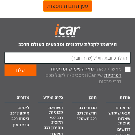
טען תגובות נוספות
הירשמו לקבלת עדכונים ומבצעים בעולם הרכב
מאשר/ת את
תנאי השימוש
ומדיניות
הפרטיות
של iCar ומסכים/ה לקבל מכם
דברי פרסום.
אודות
תוכן
כלים ומידע
מדורים
מי אנחנו
מבחני רכב
השוואת
ליסינג
מכוניות
תנאי שימוש
חדשות רכב
מימון לרכב
רכב לפי
שאלות
רכב חשמלי
ביטוח רכב
תקציב
נפוצות
טרייד אין
מחירון רכב
דרושים
הצהרת
צור קשר