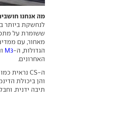
מה אנחנו חושבים
לנחשקת ביותר בה
ששומרת על מתכון
מאחור, עם ממדי
הגדולות, ה-
M3
וה
האחרונים.
ה-CS נראית 
והן ביכולת הדינ
תיבה ידנית. וחבל