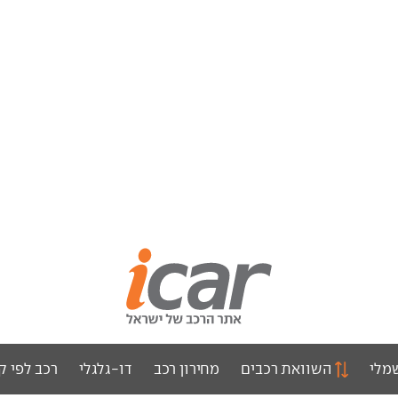
מלי
השוואת רכבים
מחירון רכב
דו-גלגלי
רכב לפי ק