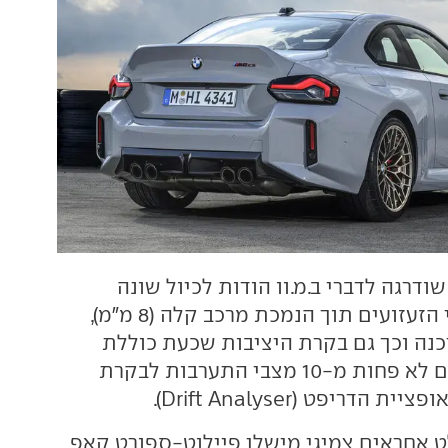
ודרגה לדברי ב.מ.וו הודות לכיול שונה
לקפיצים ולבולמי הזעזועים תוך הנמכת מרכב קלה (8 מ"מ),
נה וכך גם בקרת היציבות שכעת כוללת
אפשרות ניתוק עם לא פחות מ-10 מצבי התערבות לבקרת
הדריפט (Drift Analyser).
 אחראים צמיגי מישלן פיילוט-ספורט קאפ