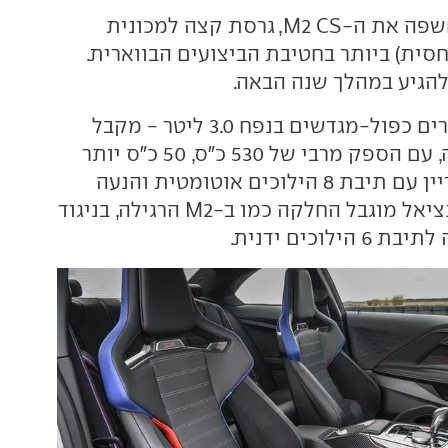
חשפה את ה-M2 CS, גרסת קצה למכונית
חסית) ביותר בחטיבת הביצועים הבווארית.
להגיע במהלך שנה הבאה.
המנוע - 6 צילינדרים כפול-מגדשים בנפח 3.0 ליטר - מקבל
מחשב ניהול שונה, עם הספק מרבי של 530 כ"ס, 50 כ"ס יותר
הרגילה. עדיין עם תיבת 8 הילוכים אוטומטית והנעה
אחורית עם דיפרנציאל מוגבל החלקה כמו ב-M2 הרגילה, בניגוד
לוכים ידנית.