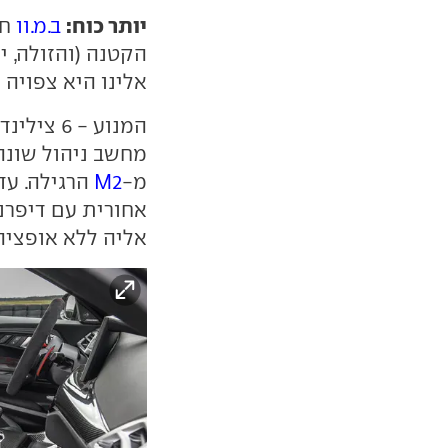
יותר כוח:
ב.מ.וו
הקטנה (והזולה, י
אלינו היא צפויה 
מ-
M2
אליה ללא אופציה לתיבת 6 הי