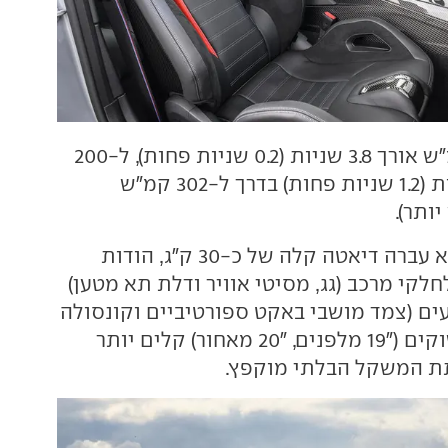
הזינוק ל-100 קמ"ש אורך 3.8 שניות (0.2 שניות פחות), ל-200
קמ"ש ב-11.7 שניות (1.2 שניות פחות) בדרך ל-302 קמ"ש
והיא עברה דיאטה קלה של כ-30 ק"ג, הודות
לקי מרכב (גג, מסיטי אוויר ודלת תא מטען)
עים (צמד מושבי באקט ספורטיביים וקונסולה
מרכזית. גם החישוקים ("19 מלפנים, "20 מאחור) קלים יותר
ת המשקל הבלתי מוקפץ.