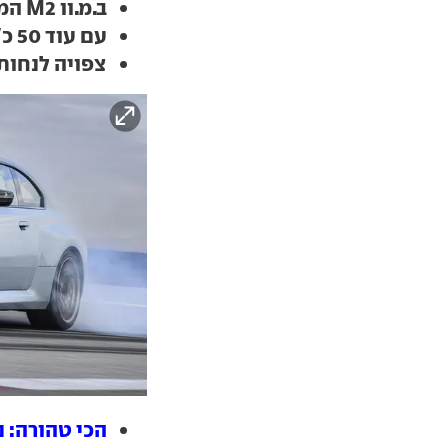
ב.מ.וו M2 המצוינת, עכשיו גם בגרסת קצה
עם עוד 50 כ"ס ו-30 ק"ג פחות
צפויה לנחות
הכי טהורה: נה