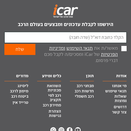
הירשמו לקבלת עדכונים ומבצעים בעולם הרכב
מאשר/ת את
תנאי השימוש
ומדיניות
הפרטיות
של iCar ומסכים/ה לקבל מכם
דברי פרסום.
אודות
תוכן
כלים ומידע
מדורים
מי אנחנו
מבחני רכב
השוואת
ליסינג
מכוניות
תנאי שימוש
חדשות רכב
מימון לרכב
רכב לפי
שאלות
רכב חשמלי
ביטוח רכב
תקציב
נפוצות
טרייד אין
מחירון רכב
דרושים
הצהרת
צור קשר
נגישות