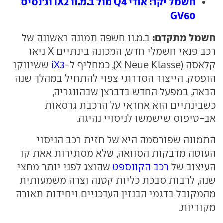
חשמל יקר: אודי Q4 מול ב.מ.וו iX2 וג'נסיס
GV60
חשמל מתקדם:
ב.מ.וו חשפה תמונה ראשונה של
רכב פנאי חשמלי חדש, המכונה בינתיים X ניאו
קלאסה (X Neue Klasse), כמחליף ל-
iX3
ששיווקו
הופסק. הייצור הסדרתי צפוי להתחיל במהלך שנה
הבאה, במפעל החדש בדברצן שבהונגריה,
כשבינתיים הוא אחראי על הרכבת גרסאות
אב-טיפוס שישמשו לניסויי נהיגה.
התמונה שפורסמה היא של חזית רכב הניסוי
העוטה מדבקות הסוואה, שלא מסתירות אאת קו
העיצוב של
רכב הקונספט
שהוצג לפני יותר מחצי
שנה, לרבות סבכת כליות קטנה וצרה משמעותית
מהמקובל בדגמי הבנזין העדכניים ויחידות תאורה
מקוריות.