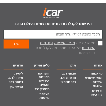
הירשמו לקבלת עדכונים ומבצעים בעולם הרכב
מאשר/ת את
תנאי השימוש
ומדיניות
הפרטיות
של iCar ומסכים/ה לקבל מכם
דברי פרסום.
אודות
תוכן
כלים ומידע
מדורים
מי אנחנו
מבחני רכב
השוואת
ליסינג
מכוניות
תנאי שימוש
חדשות רכב
מימון לרכב
רכב לפי
שאלות
רכב חשמלי
ביטוח רכב
תקציב
נפוצות
טרייד אין
מחירון רכב
דרושים
הצהרת
צור קשר
נגישות