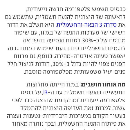
כבסיס תשמש פלטפורמה חדשה וייעודית,
לראשונה של היצרנית להנעה חשמלית, שתשמש גם
את
סדרה 3 הבאה והחשמלית
. היא תשלב את הדור
השישי של מערכות ההנעה של ב.מ.וו, עם שיפור
מובטח של כ-30% בטווח הנסיעה בהשוואה
לדגמים החשמליים כיום, בעוד שימוש במתח גבוה
יאפשר טעינה אולטרה-מהירה. בנוסף, גם מרווח
הפנים צפוי להיות גדול ב-30%, הודות לניצול חלל
פנים יעיל משמעותית מפלטפורמה מוסבת.
מה אנחנו חושבים:
ב.מ.וו הייתה מחלוצות
התעשייה בהנעה חשמלית עם ה-
i3
, על בסיס
פלטפורמה ייעודית ומתקדמת שהוצגה כבר לפני
עשור. למרות זאת העדיפה היצרנית להתמקד
בעשור הקודם במערכות היברידיות-נטענות ועצרה
את פיתוח ההנעה החשמלית, ובכך נותרה מאחור