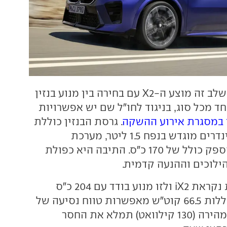
בשלב זה מוצע ה-X2 עם בחירה בין מנוע בנזין
ד מכל סוג, בניגוד לחו"ל שם יש אפשרויות
ו במסגרת אירוע ההשקה
. גרסת הבנזין כוללת
מנוע שלושה צילינדרים מוגדש בנפח 1.5 ליטר, מערכת
היברידית קלה והספק כולל של 170 כ"ס. התיבה היא כפולת
לוכים וההנעה קדמית.
הגרסה החשמלית נקראת iX2 ולזו מנוע בודד עם 204 כ"ס
והנעה קדמית. סוללות 66.5 קוט"ש מאפשרות טווח נסיעה של
450 ק"מ, וטעינה מהירה (130 קילוואט) תמלא את החסר