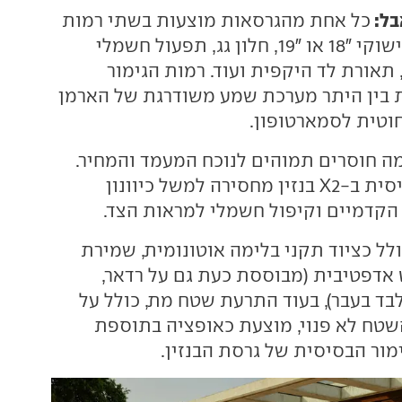
בל:
כל אחת מהגרסאות מוצעות בשתי רמות
גימור שכוללות חישוקי "18 או "19, חלון גג, תפעול חשמלי
תאורת לד היקפית ועוד. רמות הגימור
 בין היתר מערכת שמע משודרגת של הארמן
חוטית לסמארטופון.
ה חוסרים תמוהים לנוכח המעמד והמחיר.
רמת הגימור הבסיסית ב-X2 בנזין מחסירה למשל כיוונון
קדמיים וקיפול חשמלי למראות הצד.
לל כציוד תקני בלימה אוטונומית, שמירת
 אדפטיבית (מבוססת כעת גם על רדאר,
ד בעבר), בעוד התרעת שטח מת, כולל על
טח לא פנוי, מוצעת כאופציה בתוספת
ור הבסיסית של גרסת הבנזין.