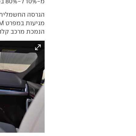
מ-10% ל-80% בכחצי שעה.
הגרסה החשמלית ו
הנמכת מרכב קלה (1.5- ס"מ) וכיול שונה ל