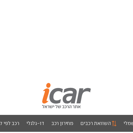
מלי
השוואת רכבים
מחירון רכב
דו-גלגלי
רכב לפי ק