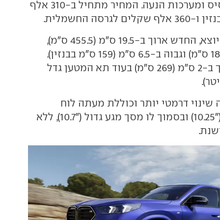
X1 החולק עמו בסיס ומערכות הנעה. המחיר מתחיל ב-310 אלף
לגרסה החשמלית.
בהשוואה ל-X2 היוצא, החדש ארוך ב-19.5 ס"מ (455.5 ס"מ),
רחב ב-2 ס"מ (184.5 ס"מ) וגבוה ב-6.5 ס"מ (159 ס"מ בבנזין).
בסיס גלגלים ארוך ב-2 ס"מ (269 ס"מ) בעוד תא המטען גדל
 שינוי דרמטי יותר וכוללת מעתה לוח
מחוונים דיגיטלי ("10.25) ובסמוך לו מסך מגע גדול ("10.7), ללא