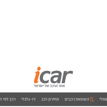
מלי
השוואת רכבים
מחירון רכב
דו-גלגלי
רכב לפי ק