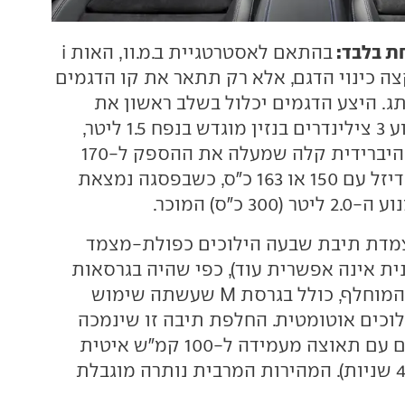
ת בלבד:
בהתאם לאסטרטגיית ב.מ.וו, האות i
צה כינוי הדגם, אלא רק תתאר את קו הדגמים
. היצע הדגמים יכלול בשלב ראשון את
גרסת 120, עם מנוע 3 צילינדרים בנזין מוגדש בנפח 1.5 ליטר,
בשילוב מערכת ההיברידית קלה שמעלה את ההספק ל-170
כ"ס. יש גם מנועי דיזל עם 150 או 163 כ"ס, כשבפסגה נמצאת
צמדת תיבת שבעה הילוכים כפולת-מצמד
ית אינה אפשרית עוד), כפי שהיה בגרסאות
הבסיס של הדגם המוחלף, כולל בגרסת M שעשתה שימוש
וכים אוטומטית. החלפת תיבה זו שינמכה
מעט את הביצועים עם תאוצה מעמידה ל-100 קמ"ש איטית
בעשירית (כעת 4.9 שניות). המהירות המרבית נותרה מוגבלת