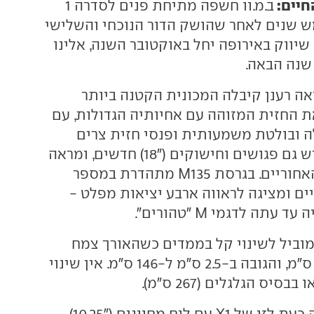
חיים:
ב.מ.וו חשפה מתיחת פנים לסדרה 1
 F40), כחמש שנים לאחר שהושק הדור הנוכחי והשלישי
יווק באירופה יחל באוקטובר השנה, אלינו
שנה הבאה.
אה רענן קיבלה המכונית הקטנה ביותר
ת החזית המזוהה עם אחיותיה הגדולות, עם
ה ובולטת משמעותית ופנסי חזית צרים
ומשוכים לאחור. יש גם פגושים וחישוקים ("18) חדשים, ומראה
מעודכן לפנסים האחוריים. בגרסת M135 מתהדרת במספר
יים ומציגה לראווה ארבע יציאות מפלט -
תה לדגמי M "טהורים".
וביל לשינוי קל בממדים כשהאורך צמח
ב-4.2 ס"מ ל-436 ס"מ, והגובה ב-2.5 ס"מ ל-146 ס"מ. אין שינוי
סביבת הנהג דומה כעת לזו של X1 עם לוח מחוונים ("10.25)