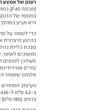
רענון של אמצע ה
(מכונה
במספר של הדגם. ש
היא תגיע במהלך 
כדי לשמור על מר
בהיצע היצרנית א
סבכת כליות גדול
עזרים אווירודינמ
אלמנט ששמור היה עד ע
העיצוב המחודש מ
ברוחב (180 ס"מ) או בבסיס הגלגלים (267 ס"מ).