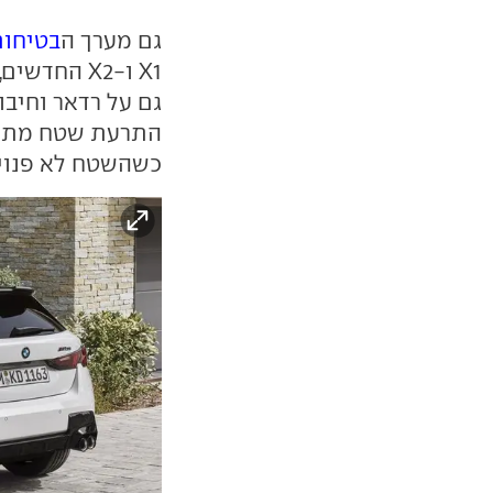
גם מערך ה
בטיחו
X1 ו-X2 ה
גם על רדאר וחיבו
התרעת שטח מת כ
כשהשטח לא פנוי.