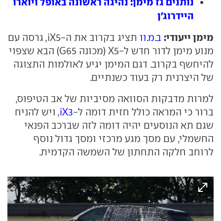
נותנים גז מימן: נהיגה ראשונה באופל ויוארו
היידרוג'ן
מימן ייעודי:
ב.מ.וו
תציג בקרוב את ה-iX5, גרסה עם
מנוע מימן לדור חדש ל-X5 (מכונה G65) הבא שצפוי
להיחשף בקרוב. דגם המימן יגיע לאולמות התצוגה
של היצרנית רק בעוד כשנתיים.
למרות מדבקות הסוואה מסיביות של אב הטיפוס,
ברור כי המראה כולל חזית דומה ל-
iX3
, ויש להניח
שגם תא הנוסעים יהיה דומה לזה שברכב הפנאי
החשמלי, עם מסך מגע מרכזי ומסך גדול נוסף
לרוחב חלקה התחתון של השמשה הקדמית.