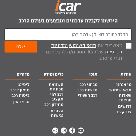
הירשמו לקבלת עדכונים ומבצעים בעולם הרכב
מאשר/ת את
תנאי השימוש
ומדיניות
הפרטיות
של iCar ומסכים/ה לקבל מכם
דברי פרסום.
אודות
תוכן
כלים ומידע
מדורים
מי אנחנו
מבחני רכב
השוואת
ליסינג
מכוניות
תנאי שימוש
חדשות רכב
מימון לרכב
רכב לפי
שאלות
רכב חשמלי
ביטוח רכב
תקציב
נפוצות
טרייד אין
מחירון רכב
דרושים
הצהרת
צור קשר
נגישות