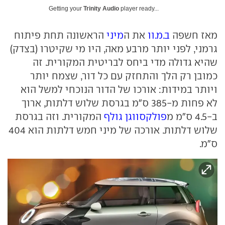
Getting your
Trinity Audio
player ready...
מאז חשפה
ב.מ.וו
את ה
מיני
הראשונה תחת פיתוח
גרמני, לפני יותר מרבע מאה, היו מי שקיטרו (בצדק)
שהיא גדולה מדי ביחס לבריטית המקורית. זה
כמובן רק הלך והתחזק עם כל דור, שצמח יותר
ויותר במידות: אורכו של הדור הנוכחי למשל הוא
לא פחות מ-385 ס"מ בגרסת שלוש דלתות, ארוך
ב-4.5 ס"מ מ
פולקסווגן גולף
המקורית. וזה בגרסת
שלוש דלתות. אורכה של מיני חמש דלתות הוא 404
ס"מ.