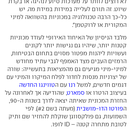
לא רוצים לוותר על מערכות סיוע לנהיגה או בקרת
שיוט. זה תורם לעלייה במידות במידת מה. יש
כל-כך הרבה טכנולוגיה במכוניות בהשוואה למיני
המקורית או לרוקטמן".
מלבד הניסיון של האיחוד האירופי לעודד מכוניות
קטנות יותר, שיהיו גם נגישות יותר לקונים
ועשויות ליהנות מפטור מסוים בתחום הבטיחות,
הרמזים העבים מצד האמפף לגבי עתיד מחודש
למיני-מיני מגיעים גם מהמציאות בתעשייה: שורה
של יצרניות מנסות לחדור לפלח המיקרו והמיני עם
דגמים חדשים, למשל
רנו
עם ה
טווינגו החדשה
בעיצוב הרטרו או
סמארט
, שהודיעה אך לאחרונה על
החזרת המכונית שאיתה יצאה לדרך בשנות ה-90,
ה
פורטו הדו-מושבית
(מעתה בשם #2). לפי
השמועות, גם פולקסווגן שוקלת להחזיר שם ותיק
לטובת מתחרה קטנה – ID לופו.