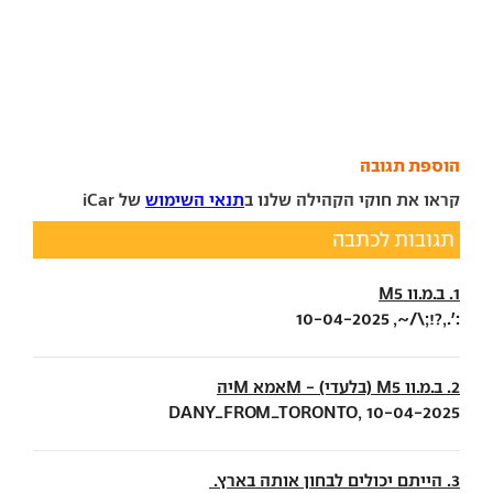
הוספת תגובה
קראו את חוקי הקהילה שלנו ב
תנאי השימוש
של iCar
תגובות לכתבה
1. ב.מ.וו M5
:'.,?!;\/~, 10-04-2025
2. ב.מ.וו M5 (בלעדי) - Mאמא Mיה
DANY_FROM_TORONTO, 10-04-2025
3. הייתם יכולים לבחון אותה בארץ.