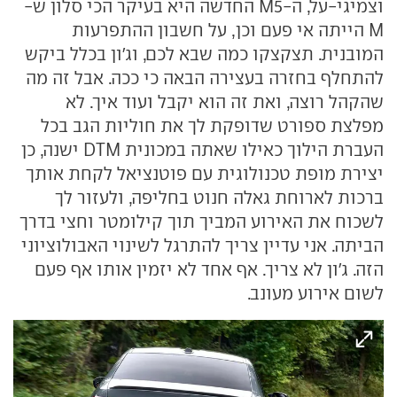
וצמיגי-על, ה-M5 החדשה היא בעיקר הכי סלון ש-
M הייתה אי פעם וכן, על חשבון ההתפרעות
המובנית. תצקצקו כמה שבא לכם, וג'ון בכלל ביקש
להתחלף בחזרה בעצירה הבאה כי ככה. אבל זה מה
שהקהל רוצה, ואת זה הוא יקבל ועוד איך. לא
מפלצת ספורט שדופקת לך את חוליות הגב בכל
העברת הילוך כאילו שאתה במכונית DTM ישנה, כן
יצירת מופת טכנולוגית עם פוטנציאל לקחת אותך
ברכות לארוחת גאלה חנוט בחליפה, ולעזור לך
לשכוח את האירוע המביך תוך קילומטר וחצי בדרך
הביתה. אני עדיין צריך להתרגל לשינוי האבולוציוני
הזה. ג'ון לא צריך. אף אחד לא יזמין אותו אף פעם
לשום אירוע מעונב.