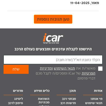
מאור, 11-04-2025
טען תגובות נוספות
הירשמו לקבלת עדכונים ומבצעים בעולם הרכב
מאשר/ת את
תנאי השימוש
ומדיניות
הפרטיות
של iCar ומסכים/ה לקבל מכם
דברי פרסום.
אודות
תוכן
כלים ומידע
מדורים
מי אנחנו
מבחני רכב
השוואת
ליסינג
מכוניות
תנאי שימוש
חדשות רכב
מימון לרכב