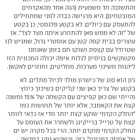
והתשובה חד משמעית (הנה אחד מהאקדחים
המובטחים). היא מרגישה כבדה לפני שמתחילים
להתעסק עם כיולים. לא בקטע פלגמטי, כן בקטע
של "זה לא ממש פאן להתחרע איתה מצד לצד". אז
עוצרים בבית קפה קטן עם אוסטרי גדול, שמגיש לנו
שטרודל עם קצפת ושוקו חם בזמן שאנחנו
מקשקשים בניסיון לגלות איפה יכולה המכונית הזו
ליהנות משינוי מערכות. מחליטים, וחוזרים לאקשן.
ג'ון הוא סוג של כישרון מולד לכיול מתלים. לא
בקטע של צריך כאן שני קליקים בשיכוך כיווץ
והייתי שם כאן קפיצים עם הקשחה של 15% ומשנה
קצת את הקאמבר, אלא יותר של תחושות כמו
"החלק הקדמי שוקע קצת יותר מדי אז כדאי לוותר
קצת על טרייל ברייקינג ולשחרר את העומס על
החלק הקדמי מוקדם יותר. הרי בכל מקרה יש ים
של אחיזה בפרונט". כזה. וכשהוא נוהג בחדשה