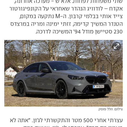
שתי משפחות לפחות. אלא ש - מערכה אחרונה,
אקדח – לודוויג הנהדר שאחראי על הקונפיגורטור
צייד אותי בבלמי קרבון. ה-M נתקעה במקום,
הטנדר המשיך קדימה, זזתי ימינה ומריה במרצדס
230 סטיישן מודל 94' המשיכה לדרכה.
צילום: הלל פוסק
עצרתי אחרי 500 מטר והתקשרתי לג'ון. "אתה לא