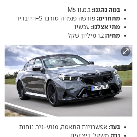
במה נהגנו:
ב.מ.וו M5
מתחרים:
פורשה פנמרה טורבו S-הייבריד
מתי אצלנו:
עכשיו
מחיר:
1.2 מיליון שקל
בעד:
אפשרויות התאמה, מנוע-גיר, נוחות
נגד:
משקל, ביצועים