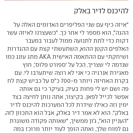
להיכנס לדיר באלק
"איזה כיף עם שני הפליפרים האדומים האלה על
ההגה", הוא מספר לי אחר כך. "כשעצרנו לאיזה עשר
דקות כדי לתת לתנועה ממול לעבור במעבר
האלפים הקטן ההוא, השתעשתי קצת עם ההגדרות
ושיחקתי עם ההתאמה האישית AKA מתג עונג כמו
שנדמה לי שצריך. הכל על 'ספורט פלוס', חוץ
מאגירת אנרגיה כי אני לא רוצה שיתערבו לי. עם
בקרת האחיזה ויותר מ-700 כ"ס על כביש קצת לח
פה ושם יש לי פחות בעיה, בעיקר כי גם אותה
אפשר לכייל לפאן. בקיצור, אתה נותן לחיצה בצד
ימין וזה כאילו שידרת לכל המערכות להיכנס לדיר
באלק". הוא לא אמר דיר באלק, אבל הוא התכוון לזה.
"העניין הוא", ג'ון ממשיך, "שאותה פקודה משוגרת
גם למוח שלך, ואתה הופך לעוד יותר מרוכז במה