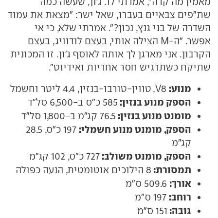
מאמין מה קרה", אמרתי לו. ג'ון, שעשה כמה
שת"פים צבאיים בעברו, שאל ישר: "מצאת את עמוד
השדרה של בני גנץ, נכון?". אמרתי שלא, כי אי
אפשר. "ה-M הצילה אותי, בעצם לודוויג, בעצם
הקרבון. אני מארגן לך אותה לאוסף ג'ון. זו המכונית
שתיקח כשתרגיש חסר אחריות ואידיוט".
מנוע:
V8, טווין-טורבו-בנזין, 4.4 ליטר וחשמל
הספק מנוע בנזין:
585 כ"ס ב-6,500 סל"ד
מומנט מנוע בנזין:
76.5 קג"מ ב-1,800 סל"ד
הספק, מומנט מנוע חשמלי:
197 כ"ס, 28.5
קג"מ
הספק, מומנט משולב:
727 כ"ס, 102 קג"מ
תמסורת:
8 הילוכים אוטומטית, הנעה כפולה
אורך:
509.6 ס"מ
רוחב:
197 ס"מ
גובה:
151 ס"מ