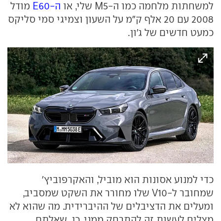
למשחתות מלחמה כמו ה-M5 שלי, או
ה-E60
מודל
2008 עם 20 אלף ק"מ על השעון וצמיגי סמי סליקס
כמעט חדשים של ג'ון.
כדי למנוע אסונות הוא מוביל, והאקרפוביץ'
שמחובר ל-V10 שלו מחורר את השקט שמסביב,
ומעלים את הדציבלים של ההיברידית. מה שהוא לא
מצליח לעשות זה להתרחק ממני. כן, שאלתם