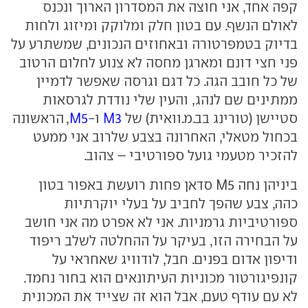
קפה אחד, אני חוצה את המסדרון הארוך ונכנס
לאולם הנשף. עם בטון חלק ומלוקק ומיזוג ולחות
בדיוק בטמפרטורה ובאחוזים הנכונים, שמשתרע על
פני חצי דונם ומארגן מחסה לא צנוע לחלום הרטוב
של כל חובב הגה. כל דגם וגרסה שאפשר לדמיין
ממתינים שם לנהג, והעין שלי נודדת לגרסאות
סטיישן (טורינג בב.מ.וואית) של
M3
ו-
M5
, הראשונה
בכחול מטאלי, האחרונה בצבע שלרוב אני ממעט
להזכיר מטעמי גועל ספורטיבי – צהוב.
ביניהן נחה M5 סדאן פחות רועשת באפור בטון
כהה, צבע שהפך לחביב על בעלי יוקרתיות
ספורטיביות גרמניות. אני לא אפרט מה אני חושב
על הבחירה הזו, בעיקר על ההחלטה לשלב ריפוד
ודיפון אדום בפנים. חבל, לודוויג שאחראי על
קונפיגורטור מכוניות העיתונאים הוא בחור נחמד.
לא עם עודף טעם, אבל הוא זה שצייד את המכונית