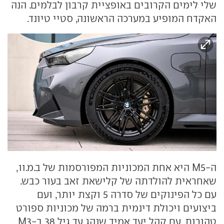
שלי לימים הקרובים באופציית קרבון לבלמים. הנה
האקדח המופיע במערכה הראשונה, סטיי טיונד.
ה-M5 היא אחת המכוניות המפורסמות של ב.מ.וו,
שאחראית להולדתה של קלישאת זאב בעור כבש.
עם כל הפינוקים של סדרה 5 וקצת יותר, ועם
ביצועים ויכולת דינמית ברמה של מכוניות ספורט
טהורות. עם קהל יעד אמיד שנהג עד גיל 38 ב-M3