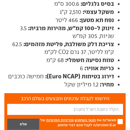
בסיס גלגלים:
300.6 ס"מ
משקל עצמי:
2,510 ק"ג
נפח תא מטען:
466 ליטר
זינוק ל-100 קמ"ש, מהירות מרבית:
3.5
שניות, 305 קמ"ש
צריכת דלק משולבת, פליטת מזהמים:
62.5
ק"מ לליטר, 37 גרם CO2 לק"מ
טווח נסיעה חשמלי:
68 ק"מ
כריות אוויר:
6
דירוג בטיחות (Euro NCAP):
חמישה כוכבים
מחיר:
1.2 מיליון שקל
הירשמו לקבלת עדכונים ומבצעים בעולם הרכב
מאשר/ת את
תנאי השימוש
ומדיניות הפרטיות
של
iCar ומסכים/ה לקבל מכם דברי פרסום.