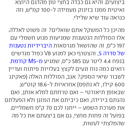
ביצועים. והיא גם כבדה בחצי טון מהדגם היוצא
ואיטית ממנו בזינוק מעמידה ל-100 קמ"ש, וזה
כנראה עוד שיא שלילי.
מהיכן כל המשקל אתם שואלים? זה פשוט לאללה.
אלו הסוללות הנטענות שמניעות מנוע חשמלי עם
197 כ"ס, זה שהושאל מגרסאות
היברידיות נטענות
של סדרה 5
, והצטרף כאן למנוע V8 כפול מגדשים
בנפח 4.4 ליטר עם 585 כ"ס, שמגיע
מ-M5 קודמת
.
רואים כמה נוח ונעים לקצץ בעלויות פיתוח ועדיין
לשבור שיאי הספק? אגב, הסוללות האלה (פאקינג
600 קילו, לא נתפס) אחראיות ל-18.6 קוט"ש,
שבאופן תיאורטי – ואם טרחתם למלא אותן, ואם
נהגתם בירידה, ואם כיביתם את המזגן ולא הפעלתם
את מערכת השמע – ייתנו לכם 70 ק"מ חשמליים.
בפועל זה פחות מחצי, גם אם ביצעתם את כל מה
שהמלצתי לעשות.