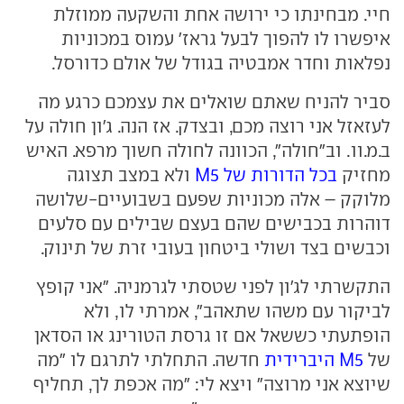
חיי. מבחינתו כי ירושה אחת והשקעה ממוזלת
איפשרו לו להפוך לבעל גראז' עמוס במכוניות
נפלאות וחדר אמבטיה בגודל של אולם כדורסל.
סביר להניח שאתם שואלים את עצמכם כרגע מה
לעזאזל אני רוצה מכם, ובצדק. אז הנה. ג'ון חולה על
ב.מ.וו. וב"חולה", הכוונה לחולה חשוך מרפא. האיש
מחזיק
בכל הדורות של M5
ולא במצב תצוגה
מלוקק – אלה מכוניות שפעם בשבועיים-שלושה
דוהרות בכבישים שהם בעצם שבילים עם סלעים
וכבשים בצד ושולי ביטחון בעובי זרת של תינוק.
התקשרתי לג'ון לפני שטסתי לגרמניה. "אני קופץ
לביקור עם משהו שתאהב", אמרתי לו, ולא
הופתעתי כששאל אם זו גרסת הטורינג או הסדאן
של
M5 היברידית
חדשה. התחלתי לתרגם לו "מה
שיוצא אני מרוצה" ויצא לי: "מה אכפת לך, תחליף