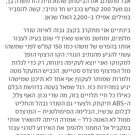
אבל מתעלם. את הביטחון שהמכונית הזו משרה בך,
גם מעל 200 קמ"ש בכביש חד נתיבי, קשה להסביר
במילים. אפילו ב-2,200 האלו שכאן.
בינתיים אני מתקרב בקצב גבוה לאיזה טנדר
מלפנים, ומחשב מראש שאין לי שום בעיה לעבור
אותו בהפרש של משהו כמו 150 קמ"ש לפני שמשהו
עשוי להגיע מהנתיב הנגדי. הקו הרצוף הופך
למקווקו ואני יוצא לעקיפה נינוחה, רק כדי לגלות
מול הפרצוף מרצדס סטיישן. הכביש התעקל מטה
ולמרות שמותר לעקוף, אף אחד לא תיכנן שמישהו
יגיע במהירות כזו. רגל שמאל בעטה בדוושת הבלם
כאילו כל חיי תלויים בזה, מה שדי נכון. האף צלל,
ה-ABS תיקתק ולצערי גם הטנדר נבהל והחליט
לבלום. עכשיו, הבלימה הסימולטנית – המרצדס
ממול לא האטה כלל – אמורה הייתה להשאיר אותי
במקביל אל החמור ולהפוך את האירוע לטרגי עבור