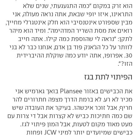
הוא זרק במקום "כמה התגעגעתי, שנים שלא
התראינו, איזו יופי שבאת, אתה נראה מעולה, אני
מבין שספורט אינטנסיבי הוא חלק אינטגרלי מחייך,
רואים את מסת השריר המדהימה". ומיד הוא מיהר
לתקן: "נראה לי שהוספת כמה קילו. אתה חייב
לוותר על כל הג'אנק פוד בן אדם, אנחנו כבר לא בני
30. אפרופו, אתה יודע כמה שוקלת ההיברידית
הזו?".
הפיתוי לתת בגז
את הכבישים באזור Plansee בואך גארמיש אני
מכיר לא רע. לא ברמת הדרך מצפה חתרורים להר
חריף, אבל זוכר איכשהו. בעיקר את העובדה שיש
שם כמה חתיכות כביש לא קצרות אבל די צרות עם
מעט מאוד מקום לטעות, אבל המון פיתוי לגז.
כבישים שמיועדים יותר למיני JCW ופחות