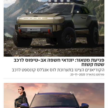
פגיעת מטאור: יונדאי חשפה אב-טיפוס לרכב
שטח קשוח
הקוריאנים הציגו בתערוכת לוס אנג'לס קונספט לרכב
פורסם בתאריך 23-11-2025
שטח חדש, עם עיצוב 'בהשראת הטבע' והבטחה
לרב-שימושיות. הנה כל מה שאנחנו יודעים עליו