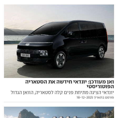
ואן מעודכן: יונדאי חידשה את הסטאריה
הפוטוריסטי
יונדאי הציגה מתיחת פנים קלה לסטאריה, הוואן הגדול
פורסם בתאריך 18-12-2025
והייחודי למראה. כל הפרטים הפנים, כולל מה השתנה בו,
וגם מה שלא