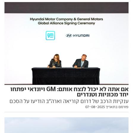
וממש מהר. הקטגוריה שלה כמעט נעלמה, הלוואי שעכשיו
תתעורר
אם אתה לא יכול לנצח אותם: GM ויונדאי יפתחו
יחד מכוניות וטנדרים
ענקיות הרכב של דרום קוריאה וארה"ב הודיעו על הסכם
פורסם בתאריך 07-08-2025
לייצור משותף של כלי רכב משלל סוגים. בתוכנית:
מסחרית חשמלית, רכבי פנאי, מכוניות וטנדרים