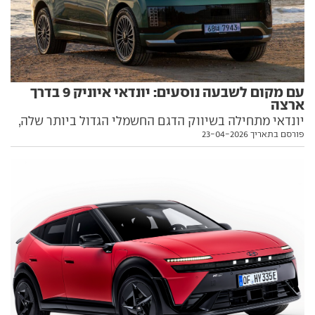
עם מקום לשבעה נוסעים: יונדאי איוניק 9 בדרך
ארצה
יונדאי מתחילה בשיווק הדגם החשמלי הגדול ביותר שלה,
פורסם בתאריך 23-04-2026
עם מקום למשפחה מורחבת. הנה כל מה שחשוב לדעת
עליו, כולל מועד עליית כלי רכב ראשונים על כבישי ציון