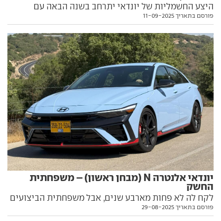
היצע החשמליות של יונדאי יתרחב בשנה הבאה עם
פורסם בתאריך 11-09-2025
משפחתית-קומפקטית חדשה. עד שזה יקרה קבלו את
הקונספט העיצובי שהציגו הקוריאנים בתערוכת מינכן
יונדאי אלנטרה N (מבחן ראשון) – משפחתית
החשק
לקח לה לא פחות מארבע שנים, אבל משפחתית הביצועים
פורסם בתאריך 29-08-2025
של יונדאי הגיעה אלינו לבסוף. לקחנו אותה לסיבוב ארוך
בכבישי ישראל וגילינו מכונית שיודעת לעשות המון דברים,