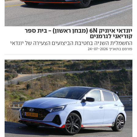
יונדאי איוניק 6N (מבחן ראשון) - בית ספר
קוריאני לגרמנים
החשמלית השניה בחטיבת הביצועים הצעירה של יונדאי
פורסם בתאריך 24-07-2026
מבטיחה להגביה את הרף שקבעה ה-5N, ומביטה על טסלה
מודל 3 פרפורמנס מלמעלה. וגם על מרצדס AMG וב.מ.וו M.
נהיגה ראשונה ומפתיעה