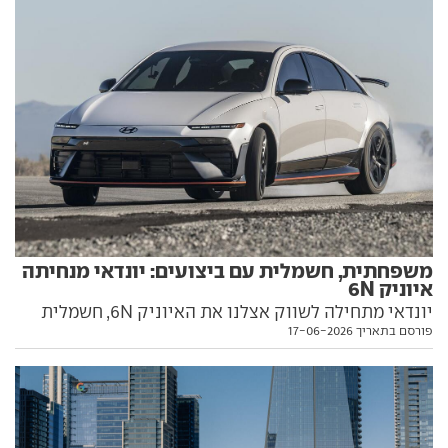
משפחתית, חשמלית עם ביצועים: יונדאי מנחיתה
איוניק 6N
יונדאי מתחילה לשווק אצלנו את האיוניק 6N, חשמלית
פורסם בתאריך 17-06-2026
ביצועים משפחתית עם אותן מערכות הנעה, אלקטרוניקה
ומכאניקה מה-5N המצוינת, אבל במרכב סדאן ועם טווח
משופר. הנה כל מה שאתם צריכים לדעת עליה