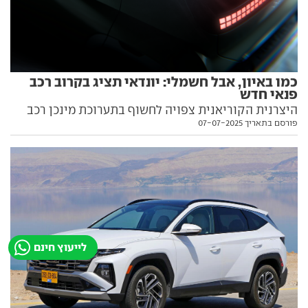
כמו באיון, אבל חשמלי: יונדאי תציג בקרוב רכב
פנאי חדש
היצרנית הקוריאנית צפויה לחשוף בתערוכת מינכן רכב
פורסם בתאריך 07-07-2025
פנאי חשמלי חדש, בממדים קטנים ועל בסיס פלטפורמה
מתקדמת. זה מה שאנחנו יודעים עליו בינתיים
לייעוץ חינם