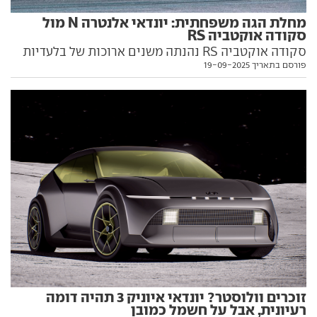
מחלת הגה משפחתית: יונדאי אלנטרה N מול
סקודה אוקטביה RS
סקודה אוקטביה RS נהנתה משנים ארוכות של בלעדיות
פורסם בתאריך 19-09-2025
בקטגוריית משפחתיות-ביצועים, עד שהגיעה יונדאי
אלנטרה N. האם הצ'כית מסוגלת לשמור על מעמדה הבכיר,
או שהקוריאנית הצעירה תנשל אותה מהתואר? קבלו את
מבחן המבחנים, כולל על מסלול המירוץ
זוכרים וולוסטר? יונדאי איוניק 3 תהיה דומה
רעיונית, אבל על חשמל כמובן