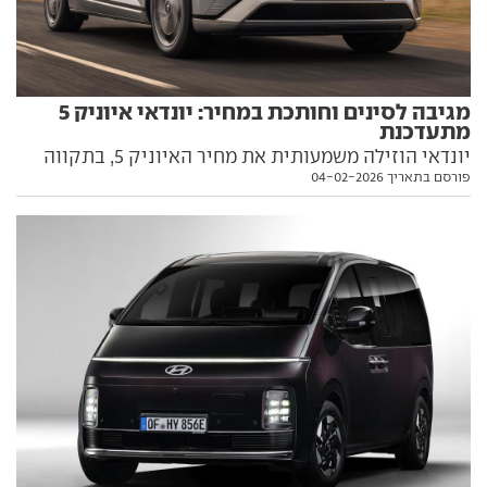
מגיבה לסינים וחותכת במחיר: יונדאי איוניק 5
מתעדכנת
יונדאי הוזילה משמעותית את מחיר האיוניק 5, בתקווה
פורסם בתאריך 04-02-2026
להתמודד טוב יותר עם הצפת השוק בדגמים סיניים במחיר
נמוך. כל הפרטים בפנים