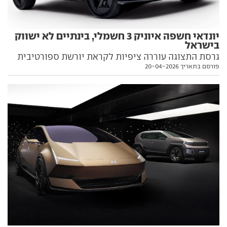
יונדאי חשפה איוניק 3 חשמלי, בינתיים לא ישווק
בישראל
גרסת התצוגה עוררה ציפיות לקראת יורשת ספורטיבית
פורסם בתאריך 20-04-2026
לוולוסטר, אבל יונדאי חושפת כעת את איוניק 3, רכב פנאי
צנוע מידות שיתחרה בין היתר בניסאן ג'וק החשמלי.
והפתעה: בניגוד לאיוניק 5 ו-6 החשמליים, הוא לא ישווק
בינתיים בישראל