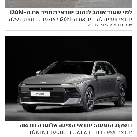
למי שעוד אוהב לנהוג: יונדאי תחזיר את ה-i20N
יונדאי צפויה להחזיר את ה-i20N לאולמות התצוגה שלה
פורסם בתאריך 29-06-2026
באירופה, ככרטיס כניסה לחטיבת הביצועים הקוריאנית
ועם מערכת הנעה היברידית. כל מה שאנחנו יודעים עליה
בפנים
דופקת הופעה: יונדאי הציגה אלנטרה חדשה
יונדאי חשפה דור חדש ושמיני במספר בשושלת