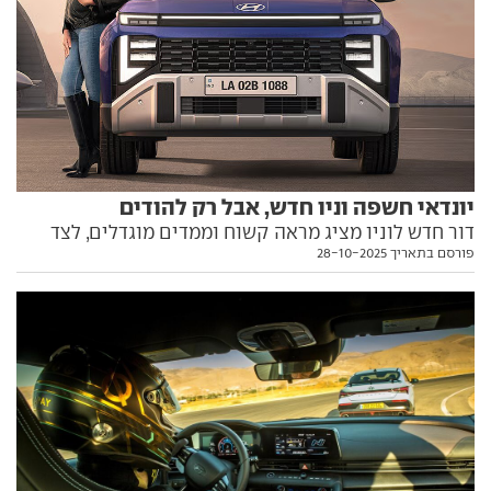
יונדאי חשפה וניו חדש, אבל רק להודים
דור חדש לוניו מציג מראה קשוח וממדים מוגדלים, לצד
פורסם בתאריך 28-10-2025
יחידות הנעה עדכניות, אבל הוא לא צפוי להגיע לישראל.
הפרטים בפנים