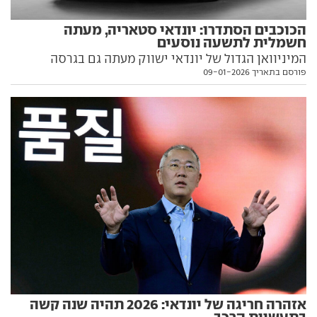
הכוכבים הסתדרו: יונדאי סטאריה, מעתה
חשמלית לתשעה נוסעים
המיניוואן הגדול של יונדאי ישווק מעתה גם בגרסה
פורסם בתאריך 09-01-2026
חשמלית מלאה, עם טווח צנוע יחסית של 400 ק"מ אך
הבטחה לטעינה מהירה במיוחד. ויש מקום לתשעה נוסעים
אזהרה חריגה של יונדאי: 2026 תהיה שנה קשה
בתעשיית הרכב