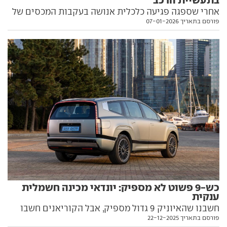
אחרי שספגה פגיעה כלכלית אנושה בעקבות המכסים של
פורסם בתאריך 07-01-2026
טראמפ, ביונדאי נערכים לשנה מאתגרת נוספת - ומסמנים
את המטרה: בינה מלאכותית, והרבה ממנה
כש-9 פשוט לא מספיק: יונדאי מכינה חשמלית
ענקית
חשבנו שהאיוניק 9 גדול מספיק, אבל הקוריאנים חשבו
פורסם בתאריך 22-12-2025
אחרת: ביונדאי ישיקו בחודש הבא רכב חשמלי ענקי