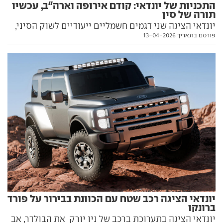
התכניות של יונדאי: קודם אירופה וארה"ב, עכשיו
תורה של סין
יונדאי הציגה שני דגמים חשמליים ייעודיים לשוק הסיני,
פורסם בתאריך 13-04-2026
בניסיון לחדור בגדול גם לשוק הרכב הגדול בעולם. כל
הפרטים בפנים
יונדאי הציגה רכב שטח עם הכוונת בבירור על פורד
ברונקו
יונדאי הציגה בתערוכת ברכב של ניו יורק את הבולדר, אב