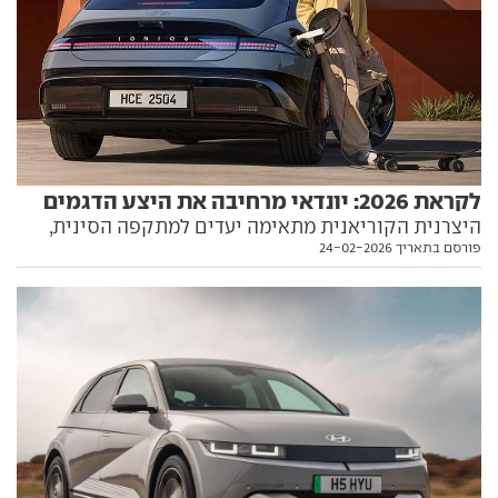
לקראת 2026: יונדאי מרחיבה את היצע הדגמים
היצרנית הקוריאנית מתאימה יעדים למתקפה הסינית,
פורסם בתאריך 24-02-2026
ומחדשת על הדרך את היצע הדגמים - עם ארבע חשמליות
ורכב פנאי היברידי ענק. הנה כל הפרטים, כולל המחיר