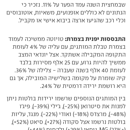
שבמחצית השנה עמד הפער על 11%. נזכיר כי
הנתונים לא כוללים אופנועים, משאיות, אוטובוסים
וכלי רכב שהגיעו ארצה ביבוא אישי או מקביל.
התבססות יפנית בצמרת:
טויוטה ממשיכה לעמוד
בצמרת טבלת המותגים, עם עליה של 4% לעומת
התקופה המקבילה אשתקד. אצל יונדאי המצב
ממשיך להיות גרוע, עם 25 אלף מסירות בלבד
לעומת 40 אלף בשנה שעברה - צלילה של 36%.
קיה שומרת על מקומה בשלישיה המובילה, אך גם
היא רושמת ירידה דרמטית של 24%.
בין המותגים הנוספים שרשמו ירידות בולטות ניתן
למנות את סיטרואן (25%-), ג'ילי (39%-), פיג'ו
(48%-), מרצדס (18%-) ואודי (22%-). מנגד, עליות
בולטות נרשמו אצל סקודה (27%+), סיאט (52%+),
MG (27%+), ניסאן (29%+) ולקסוס (44%+).