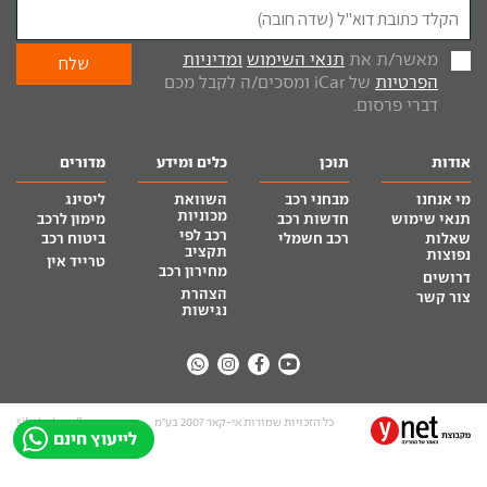
מאשר/ת את
תנאי השימוש
ומדיניות
הפרטיות
של iCar ומסכים/ה לקבל מכם
דברי פרסום.
אודות
תוכן
כלים ומידע
מדורים
מי אנחנו
מבחני רכב
השוואת
ליסינג
מכוניות
תנאי שימוש
חדשות רכב
מימון לרכב
רכב לפי
שאלות
רכב חשמלי
ביטוח רכב
תקציב
נפוצות
טרייד אין
מחירון רכב
דרושים
הצהרת
צור קשר
נגישות
כל הזכויות שמורות אי-קאר 2007 בע”מ
site by tq.soft
לייעוץ חינם