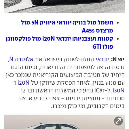
חשמל מול בנזין: יונדאי איוניק 5N מול
מרצדס A45s
קטנות ועצבניות: יונדאי i20N מול פולקסווגן
פולו GTI
יש N:
יונדאי
החלה לשווק בישראל את
אלנטרה N
,
גרסת הקצה למשפחתית הקוריאנית, וכיום הדגם
היחיד של חטיבת הביצועים הקוריאנית שנמכר כאן
עם מנוע בנזין, לאחר הפסקת שיווקן של
i20N
ו-
i30N
. ל-iCar נודע כי המשלוח הראשון ובו 12
מכוניות - מחציתן ידניות - צפוי להגיע ארצה
בימים הקרובים, וכי כולן נמכרו.