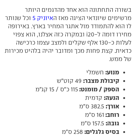
בשורה התחתונה הוא אחד מהדגמים היותר
מרשימים שיונדאי הציגה מאז ה
איוניק 5
וכל שנותר
לו הוא להתמודד מול אתגר המחיר בארץ. באירופה
מחירו דומה ל-i20 ובמקרה כזה אצלנו, הוא צפוי
לעלות כ-130 אלף שקלים ולמצב עצמו כרכישה
כדאית. קצת פחות מכך ומדובר יהיה בלהיט מכירות
של ממש.
מנוע:
חשמלי
קיבולת מצבר:
49 קוט"ש
הספק / מומנט:
115 כ"ס / 15 קג"מ
הנעה:
קדמית
אורך:
382.5 ס"מ
רוחב:
161 ס"מ
גובה:
157.5 ס"מ
בסיס גלגלים:
258 ס"מ