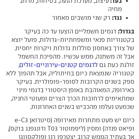
בעד:
עיצוב, מערכת הנעה, בטיחות, מרחב
מחיה
נגד:
רק שני מושבים מאחור
בגדול:
דגמים חשמליים הוצעו עד כה בעיקר
בקטגוריות פנאי ומשפחתיות-גדולות, פועל יוצא
של צורך באחסון סוללות גדולות ויקרות יחסית.
אבל זה משתנה, ממש עכשיו. מהפיכת החשמל
זולגת כעת גם
לדגמים קטנים-עירוניים-זולים
,
קטגוריה שנמצאת כיום בחיתוליה, אבל תהפוך ללא
ספק בשנים הקרובות לסופר-פופולרית. בעיקר
באירופה, המאוהבת באופן היסטורי בדגמי מיני
שמתאימים לרחובות הכרך הצרים ומעוטי החניה,
שכמעט נעלמו מהכביש בשנים האחרונות.
כיום יש מעט מתחרות מאירופה (סיטרואן e-C3
ופיאט פנדה) ומסין (ליפמוטור T03 ודונגפנג בוקס),
אך בעתיד הממש קרוב יצטרפו רנו ופולקסווגן