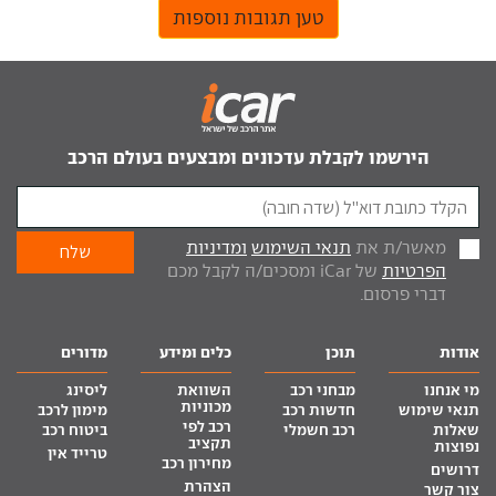
טען תגובות נוספות
הירשמו לקבלת עדכונים ומבצעים בעולם הרכב
מאשר/ת את
תנאי השימוש
ומדיניות
הפרטיות
של iCar ומסכים/ה לקבל מכם
דברי פרסום.
אודות
תוכן
כלים ומידע
מדורים
מי אנחנו
מבחני רכב
השוואת
ליסינג
מכוניות
תנאי שימוש
חדשות רכב
מימון לרכב
רכב לפי
שאלות
רכב חשמלי
ביטוח רכב
תקציב
נפוצות
טרייד אין
מחירון רכב
דרושים
הצהרת
צור קשר