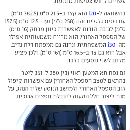
עשויים לחוש צפיפות מוגזמת.
בהשוואה ל-
i20
הוא קצר ב-21.5 ס"מ (382.5 ס"מ),
עם בסיס גלגלים זהה (258 ס"מ) ועוד 12.5 ס"מ (157.5
ס"מ) לגובה. הודות לאפשרות כיוון מרחק (16 ס"מ)
של הספסל האחורי, הוא מרווח משמעותית אפילו
מה-
i30
המשפחתית ונהנה גם ממפתח דלת נדיב.
אבל הוא גם צר ב-16.5 ס"מ (161 ס"מ), ולכן מציע
מקום לשני נוסעים בלבד.
גם נפח תא המטען ראוי (בין 280 ל-351 ליטר
בהתאם למצב הספסל האחורי) עם אפשרות קיפול
לגב הספסל האחורי ולמושב הנוסע שליד הנהג, על
מנת ליצור חלל הטענה להובלת חפצים ארוכים.