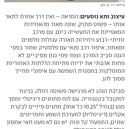
צילום: ניר בן זקן
עיצוב ותא נוסעים:
המראה – ואין דרך אחרת לתאר
אותו – פשוט מתוק, שונה מאוד מהאחידות
המאפיינת את התעשייה כיום. עם מרכב
זוויתי-רבוע ויחידות תאורה עגולות מלפנים
ומאחור, איפור רכב פנאי עם פלסטיק שחור בפסי
הגנה סביב המרכב וצמד פסי גגון מסיביים. לא
פחות אהבתי את ידיות פתיחת הדלתות האחוריות
המוסלקות במסגרת השמשה עם אימוג'י מחייך
סמוך להן.
סביבת הנהג לא מרגישה פשוטה וזולה, בניגוד
למקובל בקטגוריה. עם לוח מחוונים דיגיטלי ומסך
מגע (בגודל "10.25 כל אחד), מתגים פיזיים לבקרת
אקלים (דיגיטלית) למערכת השמע ותפריטים
שונים, התפעול קל ונוח. יש גם לא מעט תאי אחסון