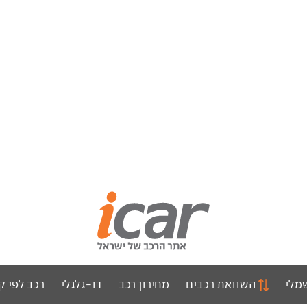
מלי
השוואת רכבים
מחירון רכב
דו-גלגלי
רכב לפי ק