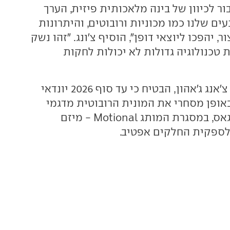
ר לכיוון של בינה מלאכותית פיזית, הערך
ם שלנו כמו מכוניות ורובוטים, והיתרונות
ר, יהפכו ליוצאי דופן", הוסיף צ'ונג. "זהו נשק
 טכנולוגיה גדולות לא יכולות לחקות
סגן יו"ר הקונצרן, צ'אנג ג'אהון, הבטיח כי עד סוף 2026 יונדאי
ופן מסחרי את המונית הרובוטית מדגמי
איוניק 5 בלאס ווגאס, במסגרת המותג Motional - מיזם
לספקית החלקים אפטיב.