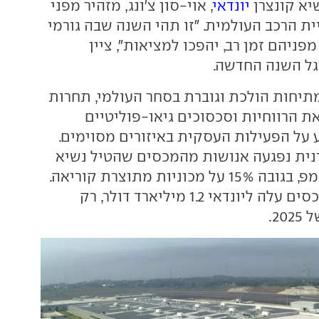
יא קונצרן
יונדאי
, אוי-סון צ'ונג, מזהיר מפני
 הרכב העולמית. "זו תהי השנה שבה גורמי
יהם זמן רב, יהפכו למציאות", ציין
גל השנה החדשה.
מתיחות הולכת וגוברת בסחר העולמי, תחרות
 הרווחיות וסכסוכים גיאו-פוליטיים
על הפעילות העסקית באיזורים מסוימים.
נית נפגעה אנושות מהמכסים שהטיל נשיא
ארה"ב דונלד טראמפ, בגובה 15% על מכוניות מתוצרת קוריאה.
הנזק הישיר מהמכסים עלה ליונדאי 1.2 מיליארד דולר, רק
2.