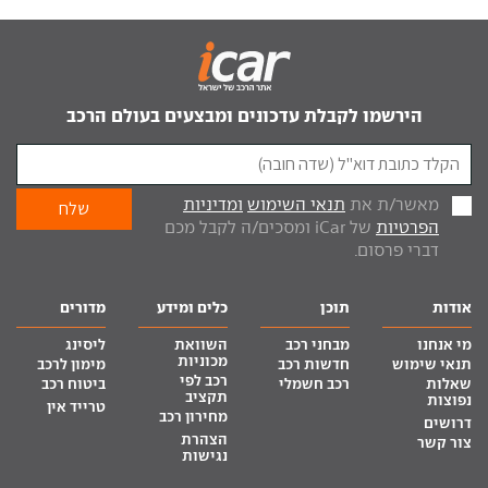
הירשמו לקבלת עדכונים ומבצעים בעולם הרכב
מאשר/ת את
תנאי השימוש
ומדיניות
הפרטיות
של iCar ומסכים/ה לקבל מכם
דברי פרסום.
אודות
תוכן
כלים ומידע
מדורים
מי אנחנו
מבחני רכב
השוואת
ליסינג
מכוניות
תנאי שימוש
חדשות רכב
מימון לרכב
רכב לפי
שאלות
רכב חשמלי
ביטוח רכב
תקציב
נפוצות
טרייד אין
מחירון רכב
דרושים
הצהרת
צור קשר
נגישות