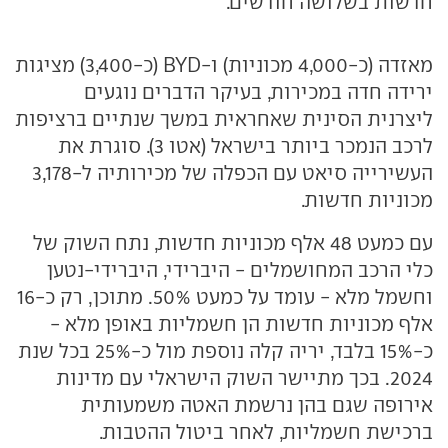
חדשות בשלושה חודשים.
מאזדה (כ-4,000 מכוניות) ו-BYD (כ-3,400) מציגות
ירידה חדה במכירות, בעיקר הדברים נוגעים
ליצרנית הסינית שאחראית במשך שנתיים ברציפות
לרכב הנמכר ביותר בישראל (אטו 3). סוגרת את
העשירייה סיאט עם הכפלה של מכירותיה ל-3,178
מכוניות חדשות.
עם כמעט 48 אלף מכוניות חדשות, נתח השוק של
כלי הרכב המחושמלים - היברידי, היברידי-נטען
וחשמל מלא - עומד על כמעט 50%. מתוכן, רק כ-16
אלף מכוניות חדשות הן חשמליות באופן מלא -
כ-15% בלבד, יריה קלה נוספת מול כ-25% בכל שנת
2024. בכך מתיישר השוק הישראלי עם מדינות
אירופה שגם בהן נרשמת האטה משמעותית
ברכישת חשמליות, לאחר ביטול ההטבות.