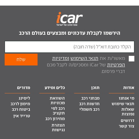
הירשמו לקבלת עדכונים ומבצעים בעולם הרכב
מאשר/ת את
תנאי השימוש
ומדיניות
הפרטיות
של iCar ומסכים/ה לקבל מכם
דברי פרסום.
אודות
תוכן
כלים ומידע
מדורים
מי אנחנו
מבחני רכב
השוואת
ליסינג
מכוניות
תנאי שימוש
חדשות רכב
מימון לרכב
רכב לפי
שאלות
רכב חשמלי
ביטוח רכב
תקציב
נפוצות
טרייד אין
מחירון רכב
דרושים
הצהרת
צור קשר
נגישות