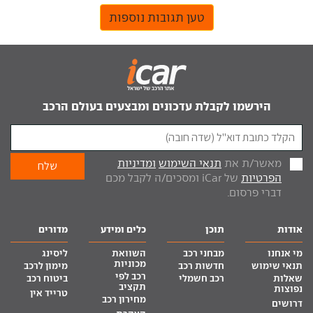
טען תגובות נוספות
הירשמו לקבלת עדכונים ומבצעים בעולם הרכב
מאשר/ת את
תנאי השימוש
ומדיניות
הפרטיות
של iCar ומסכים/ה לקבל מכם
דברי פרסום.
אודות
תוכן
כלים ומידע
מדורים
מי אנחנו
מבחני רכב
השוואת
ליסינג
מכוניות
תנאי שימוש
חדשות רכב
מימון לרכב
רכב לפי
שאלות
רכב חשמלי
ביטוח רכב
תקציב
נפוצות
טרייד אין
מחירון רכב
דרושים