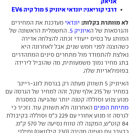
אניאק
דרבי קוריאני: יונדאי איוניק 5 מול קיה EV6
לא מוותרת בקלות:
יונדאי
מעדכנת את המחירים
והגרסאות של ה
איוניק 5
. החשמלית הראשונה של
המותג על בסיס ייעודי זכתה להצלחה אדירה
כשהוצגה לפני חמש שנים, אבל לאחרונה היא
נאלצת להתמודד מול מתחרים סינים המתהדרים
בתג מחיר נמוך משמעותית, מה שהוביל לירידה
בפופולאריות שלה.
האיוניק 5 תשווק מעתה רק בגרסת לונג-ריינג'
במחיר של 215 אלף שקל, זהה למחיר של הגרסה עם
מנוע צנוע וסוללה קטנה יותר שהגיעה במסגרת
מתיחת הפנים
האחרונה ולא תשווק עוד. נזכיר כי
לגרסה זו מנוע אחורי עם 229 כ"ס וסוללה בקיבולת
84 קוט"ש, המקנה לה טווח נסיעה של 570 ק"מ.
כבעבר עם טעינה מהירה (230 קילוואט) ומילוי