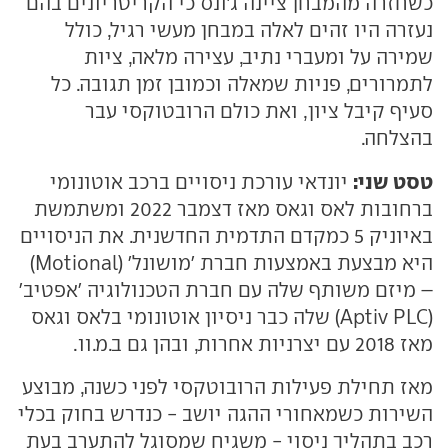
כשחזרה מהמבחן ציינה ג'ונס כי הקריטריונים בהם
נעזרה היו זהים לאלה במבחן מעשי רגיל, כולל
שמירה על ומעברי נתיב, עצירה מלאה, ציות
לתמרורים, פניות שמאלה וכמובן זמן תגובה. כל
סעיף קיבל ציון, ואת כולם הרובטוקסי עבר
בהצלחה.
טסט שני:
יונדאי עורכת ניסויים ברכב אוטונומי
ברחובות לאס וגאס מאז דצמבר 2022 ומשתמשת
באיוניק 5 כמקדם התדמית החדשנית. את הניסויים
היא מבצעת באמצעות חברת 'מושונל' (Motional)
– מיזם משותף שלה עם חברת הטכנולוגיה 'אפטיב'
(Aptiv PLC) שלה כבר ניסיון אוטונומי בלאס וגאס
מאז 2018 עם יצרניות אחרות, ובהן גם ב.מ.וו.
מאז תחילת פעילות הרובוטקסי לפני כשנה, מבוצע
השירות כשמאחורי ההגה יושב - כנדרש בחוק בכלי
רכב בתהליך ניסוי - משגיח שמסוגל להתערב בעת