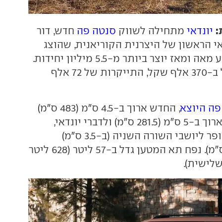
:
יונדאי
מתחילה לשווק
סנטה פה
חדש, דור
י הראשון של היצרנית הקוריאנית, שהוצג
לראשונה לפני רבע מאה ומאז יוצר ביותר מ-5.5 מיליון יחידות.
תג המחיר מתחיל ב-370 אלף שקל, התייקרות של 72 אלף
פה היוצא
, החדש ארוך ב-4.5 ס"מ (483 ס"מ)
עם בסיס גלגלים ארוך ב-5 ס"מ (281.5 ס"מ) ולדברי יונדאי,
מרווח רגליים משופר ליושבי השורה השניה (ב-3.5 ס"מ)
והשלישית (ב-2 ס"מ). נפח תא המטען גדל ב-57 ליטר (628 ליטר
לישית).