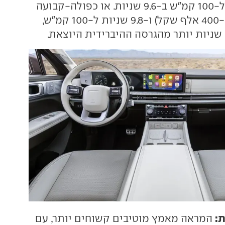
הבסיס, עם זינוק ל-100 קמ"ש ב-9.6 שניות. או כפולה-קבועה
בגרסה הבכירה (ב-400 אלף שקל) ו-9.8 שניות ל-100 קמ"ש,
ת:
המראה מאמץ מוטיבים קשוחים יותר, עם