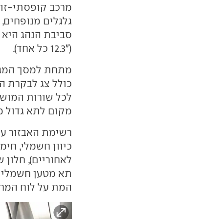
מרכב קופסתי-זוו
סביבת הנהג היא ה
("12.3 כל אחד).
מתחת למסך המגע
כולל צג לבקרת ה
לכל שורות המושבי
מקום לתא גדול מ
רשימת האבזור עש
כיוון חשמלי, חימ
לאחוריים), חלון 
תא מטען חשמלית
המת על לוח המחו