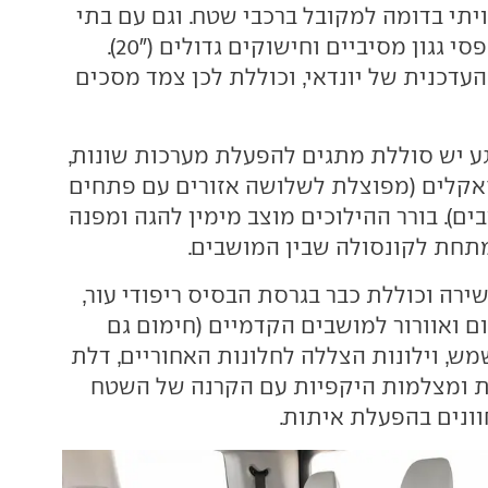
יתי בדומה למקובל ברכבי שטח. וגם עם בתי
גלגלים מנופחים, פסי גגון מסיביים וחישוקים גדולים ("20).
עדכנית של יונדאי, וכוללת לכן צמד מסכים
 יש סוללת מתגים להפעלת מערכות שונות,
אקלים (מפוצלת לשלושה אזורים עם פתחים
ם). בורר ההילוכים מוצב מימין להגה ומפנה
תחת לקונסולה שבין המושבים.
ירה וכוללת כבר בגרסת הבסיס ריפודי עור,
ום ואוורור למושבים הקדמיים (חימום גם
שמש, וילונות הצללה לחלונות האחוריים, דלת
 ומצלמות היקפיות עם הקרנה של השטח
ונים בהפעלת איתות.