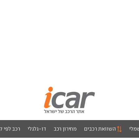
מלי
השוואת רכבים
מחירון רכב
דו-גלגלי
רכב לפי ק