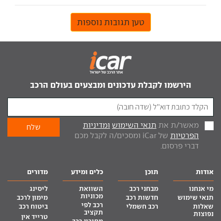
טען תגובות נוספות
הירשמו לקבלת עדכונים ומבצעים בעולם הרכב
מאשר/ת את
תנאי השימוש
ומדיניות
הפרטיות
של iCar ומסכים/ה לקבל מכם
דברי פרסום.
אודות
תוכן
כלים ומידע
מדורים
מי אנחנו
מבחני רכב
השוואת
ליסינג
מכוניות
תנאי שימוש
חדשות רכב
מימון לרכב
רכב לפי
שאלות
רכב חשמלי
ביטוח רכב
תקציב
נפוצות
טרייד אין