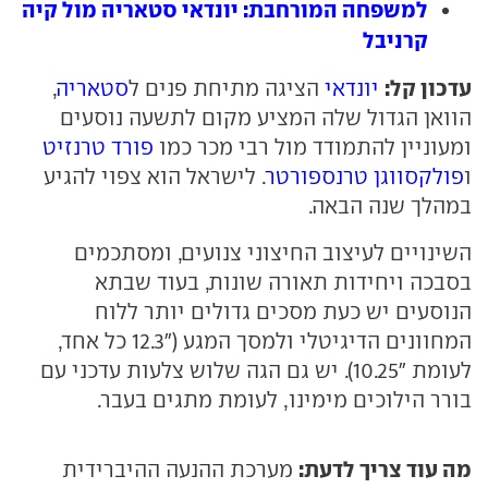
למשפחה המורחבת: יונדאי סטאריה מול קיה
קרניבל
עדכון קל:
יונדאי
הציגה מתיחת פנים ל
סטאריה
,
הוואן הגדול שלה המציע מקום לתשעה נוסעים
ומעוניין להתמודד מול רבי מכר כמו
פורד טרנזיט
ו
פולקסווגן טרנספורטר
. לישראל הוא צפוי להגיע
במהלך שנה הבאה.
השינויים לעיצוב החיצוני צנועים, ומסתכמים
בסבכה ויחידות תאורה שונות, בעוד שבתא
הנוסעים יש כעת מסכים גדולים יותר ללוח
המחוונים הדיגיטלי ולמסך המגע ("12.3 כל אחד,
לעומת "10.25). יש גם הגה שלוש צלעות עדכני עם
בורר הילוכים מימינו, לעומת מתגים בעבר.
מה עוד צריך לדעת:
מערכת ההנעה ההיברידית