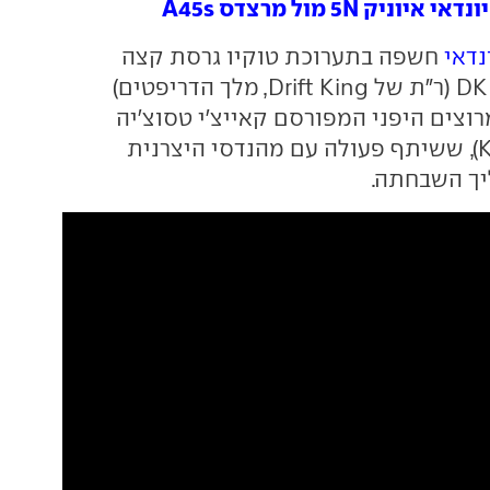
ניק 5N מול מרצדס A45s
נדאי
חשפה בתערוכת טוקיו גרסת קצה
בשם DK (ר"ת של Drift King, מלך הדריפטים)
מרוצים היפני המפורסם קאייצ'י טסוצ'יה
(Keiichi Tsuchiya), ששיתף פעולה עם מהנדסי היצרנית
יך השבחתה.