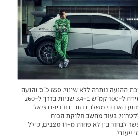
מערכת ההנעה נותרה ללא שינוי: 650 כ"ס והנעה
כפולה, זינוק מעמידה ל-100 קמ"ש ב-3.4 שניות בדרך ל-260
נוע האחורי משלב בתוכו גם דיפרנציאל
טרוני, בעוד מחשב חלוקת הכוח
לפנים-אחור מאפשר לבחור בין לא פחות מ-11 מצבים, כולל
יעודי.‏‏