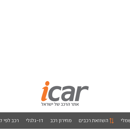
מלי
השוואת רכבים
מחירון רכב
דו-גלגלי
רכב לפי ק