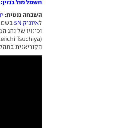
חשמל מול בנזין: יונדאי איו
השבחה גנטית:
יו
ל
איוניק 5N
וכינויו של נהג ה
הקוריאנית בתהל