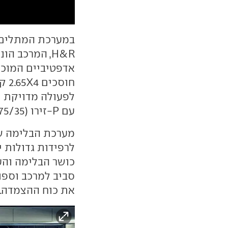
במערכת המתלים ה
חוס
לפעולה מדויקת י
עם P-זירו (275/35) זהים לגרסה הרגילה.
מערכת הבלימה ש
סביב למרכב וספו
את כוח ההצמדה.