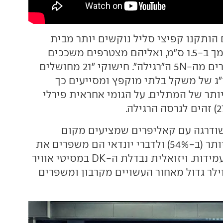
ותקנו קפיצי סליל נוקשים יותר מבית
H&R, המרכב הונמך ב-1.5 ס"מ, ואליהם מצטרפים משככים
אדפטיביים המוכרים מה-5N ה"רגילה". חישוקי "21 מחושלים
כים 2.65X4 ק"ג של משקל בלתי מוקפץ ומסייעים כך
ותר של המתלים. על הגומי אחראית פירלי
ודרגה עם קאליפרים שמציעים מקום
לרפידות גדולות יותר (ב-54%) ולדברי יונדאי הם משפרים את
כושר הבלימה והעמידות. ויזואלית נבדלת ה-DK במסיטי אוויר
ילר גדול מאחור העשויים מקרבון ומשפרים