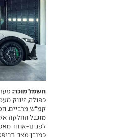
חשמל מוכר:
קמ"ש מרביים. המ
מוגבל החלקה אלק
כמובן מצב 'דריפט' י