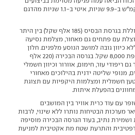
וח הביאה עמה פגיעה מסוימת בביצועים
עם זינוק ל-100 קמ"ש ב-9.9 שניות, איטי ב-1.1 שניות מהדגם
רשימת האבזור כוללת בגרסת הבסיס (185 אלף שקל) בין היתר
צלת עם פתחים גם מאחור, מצלמת נסיעה
לא כיוון גובה למושב הנוסע מלפנים. חלון
שמש מוצע בתוספת 8,000 שקל. בגרסה הבכירה (220 אלף
גם ריפודי עור, חימום, אוורור וכיוון חשמלי
, מנופי שליטה ידנית בהילוכים מאחורי
טען חשמלית ומצלמות היקפיות עם תצוגת
וונים בהפעלת איתות.
פר עם עוד כרית אוויר בין המושבים
ר מערכות הבטיחות נותרו ללא שינוי, לרבות
 ושמירת נתיב, בעוד הגרסה הבכירה מוסיפה
דפטיבית והתרעת שטח מת אקטיבית למניעת