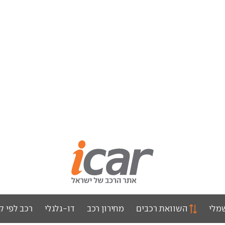
מלי
השוואת רכבים
מחירון רכב
דו-גלגלי
רכב לפי ק