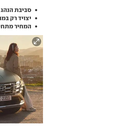
סביבת הנהג ב
יצויד רק במנוע בנזין
המחיר מתחיל ב-185 אלף שקל, 5,000 ש