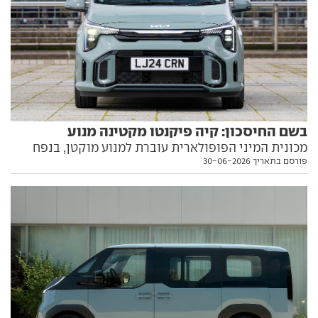
בשם החיסכון: קיה פיקנטו מקטינה מנוע
מכונית המיני הפופולארית עוברת למנוע מוקטן, בנפח
פורסם בתאריך 30-06-2026
ובמספר הבוכנות, במטרה לעמוד בתקני זיהום עדכניים. גם
המחיר ירד מעט