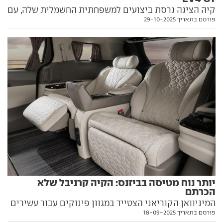
קיה הציגה גרסת ביצועים למשפחתית החשמלית שלה, עם
פורסם בתאריך 29-10-2025
הנעה כפולה בהספק גדול פי שניים ועם הבטחה לשדרוג
היכולת הדינמית. כל מה שאנחנו יודעים עליה בפנים
יותר נוח מטיסה בביזנס: הקיה קרניבל שלא
הכרתם
המיניוואן הקוריאני הצטייד במגוון פינוקים עבור עשירים
פורסם בתאריך 18-09-2025
שמעדיפים לימוזינה שנראית כמו הרכב של השכנים.