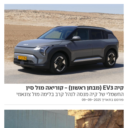
בפנים זה כבר סיפור אחר לגמרי
קיה EV3 (מבחן ראשון) - קוריאה מול סין
החשמלי של קיה מנסה לנהל קרב בלימה מול צונאמי
פורסם בתאריך 09-09-2025
הדגמים הסיני, עם גישה שונה ותג מחיר הולם. בדקנו איך
זה מצליח לו