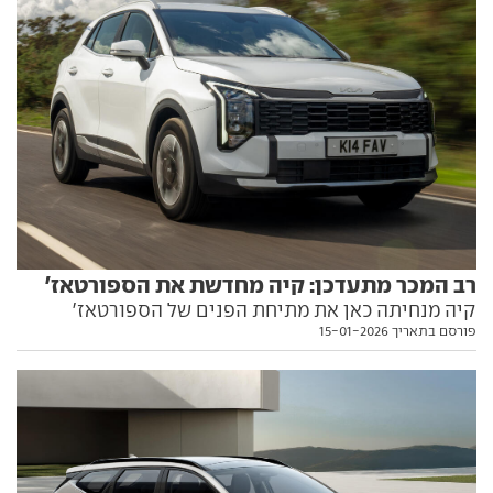
רב המכר מתעדכן: קיה מחדשת את הספורטאז'
קיה מנחיתה כאן את מתיחת הפנים של הספורטאז'
פורסם בתאריך 15-01-2026
האירופי, שיצטרף לאמריקאי שכבר משווק כאן. עם אותה
מערכת הנעה היברידית אבל ממדים קטנים יותר. כל מה
שצריך לדעת עליו בפנים