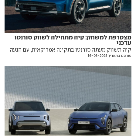
מצטרפת למשחק: קיה מתחילה לשווק סורנטו
עדכני
קיה תשווק מעתה סורנטו בתקינה אמריקאית, עם הנעה
פורסם בתאריך 16-03-2025
היברידית, מקום לשישה נוסעים בלבד ומחיר גבוה מהדגם
היוצא. כל הפרטים בפנים