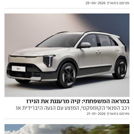
פורסם בתאריך 29-04-2026
לאחר מתיחת פנים נוספת, השניה במספר מאז הוצג לפני
עשור. אז מה בעצם חדש בו? כל הפרטים בפנים
במראה המשפחתי: קיה מרעננת את הנירו
רכב הפנאי הקומפקטי, המוצע עם הנעה היברידית או
פורסם בתאריך 21-01-2026
חשמלית, עובר מתיחת פנים ארבע שנים אחרי שהוצג. כל
הפרטים, כולל מתי הוא צפוי לנחות כאן, בפנים