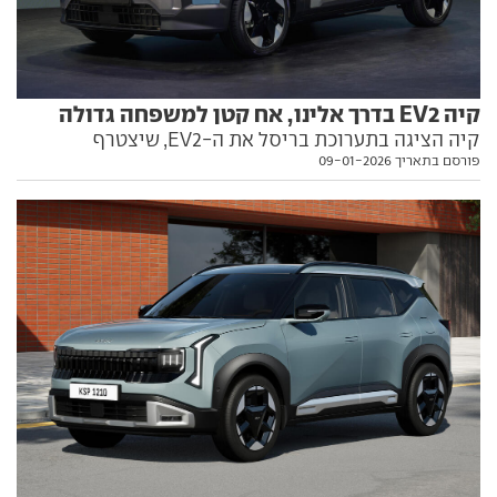
קיה EV2 בדרך אלינו, אח קטן למשפחה גדולה
קיה הציגה בתערוכת בריסל את ה-EV2, שיצטרף
פורסם בתאריך 09-01-2026
לקטגוריית הפנאי חשמלי מול סוללת מתחרים סיניים. הנה
כל מה שאתם צריכים לדעת עליו, כולל מועד נחיתה אפשרי
בישראל