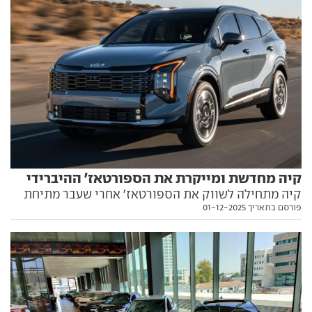
קיה מחדשת ומייקרת את הספורטאז' ההיברידי
קיה מתחילה לשווק את הספורטאז' אחרי שעבר מתיחת
פורסם בתאריך 01-12-2025
פנים קלה עם עיצוב עדכני ומפרט אבזור מורחב - אך רק
בגרסה ההיברידית הארוכה והיקרה. כל הפרטים בפנים