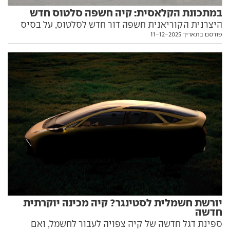
במתכונת הקלאסית: קיה חשפה סלטוס חדש
היצרנית הקוריאנית חשפה דור חדש לסלטוס, על בסיס
פורסם בתאריך 11-12-2025
פלטפורמה מודרנית ובממדים גדולים יותר, אבל עדיין רק
עם מנועי בנזין. כל מה שאתם צריכים לדעת עליו בפנים
יורשת חשמלית לסטינגר? קיה מכינה יוקרתית
חדשה
ספינת דגל חדשה של קיה צפויה לעבור לחשמל, ואם