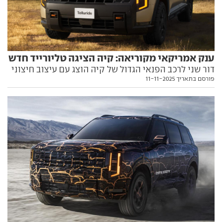
ענק אמריקאי מקוריאה: קיה הציגה טליורייד חדש
דור שני לרכב הפנאי הגדול של קיה הוצג עם עיצוב חיצוני
פורסם בתאריך 11-11-2025
שרירי, סביבת נהג מודרנית ואופציה למערכת הנעה
היברידית. האם הפעם יש סיכוי שהוא ישווק כאן?
הפרטים בפנים