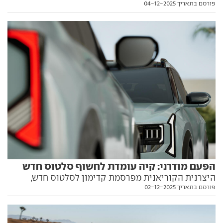
פורסם בתאריך 04-12-2025
לשפוט מהתמונות הראשונות גם להפוך לקרוסאובר
מסוגנן. הנה מה שאנחנו יודעים, בינתיים
הפעם מודרני: קיה עומדת לחשוף סלטוס חדש
היצרנית הקוריאנית מפרסמת קדימון לסלטוס חדש,
פורסם בתאריך 02-12-2025
ומעדכנת לגבי חשיפת ה-EV2. ומתי הם צפויים להגיע
לישראל? הפרטים בפנים