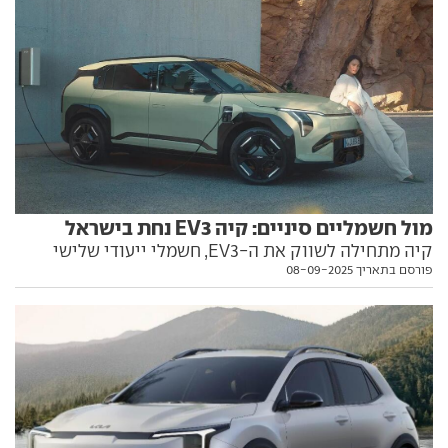
מול חשמליים סיניים: קיה EV3 נחת בישראל
קיה מתחילה לשווק את ה-EV3, חשמלי ייעודי שלישי
פורסם בתאריך 08-09-2025
למותג, שמציב כוונת על רבי-מכר מסין. הנה כל הפרטים,
כולל תג המחיר