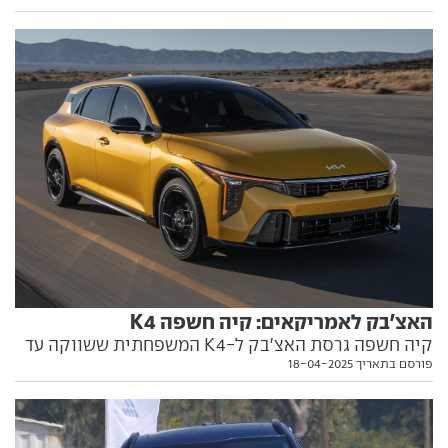
נחלשו במעט וגם האבזור השתנה, אך הבשורה היא המחיר
האצ'בק לאמריקאים: קיה חשפה K4
קיה חשפה גרסת האצ'בק ל-K4 המשפחתית ששווקה עד
פורסם בתאריך 18-04-2025
כה במרכב סדאן לשוק האמריקאי. כל הפרטים בפנים