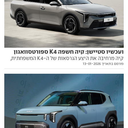
ועכשיו סטיישן: קיה חשפה K4 ספורטסוואגון
קיה מרחיבה את היצע הגרסאות של ה-K4 המשפחתית,
פורסם בתאריך 13-01-2026
עם גרסת סטיישן שימושית ומעוצבת. כל מה שצריך לדעת
עליה בפנים