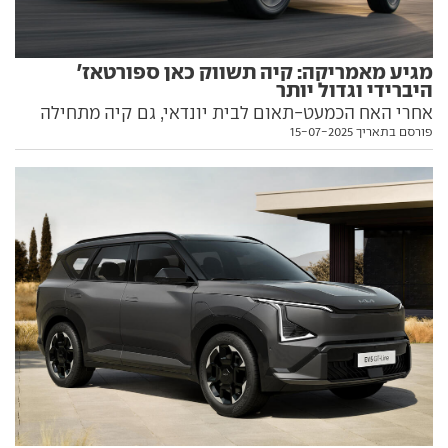
מגיע מאמריקה: קיה תשווק כאן ספורטאז'
היברידי וגדול יותר
אחרי האח הכמעט-תאום לבית יונדאי, גם קיה מתחילה
פורסם בתאריך 15-07-2025
לשווק את הספורטאז' בגרסה אמריקאית, עם ממדים
גדולים יותר והנעה היברידית מחוזקת. הנה כל מה שחשוב
לדעת עליו