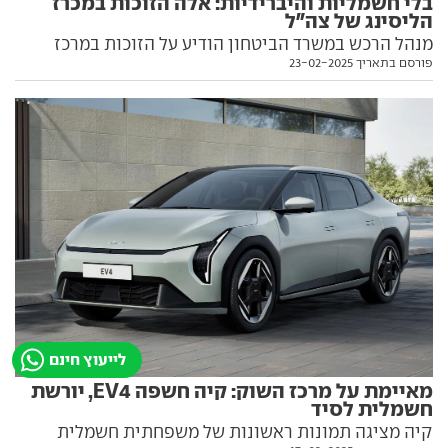
בלי חשמליות והיברידיות: אלה הזוכות במכרז
הליסינג של צה"ל
מנהל הרכש במשרד הביטחון הודיע על הזוכות במרכז
פורסם בתאריך 23-02-2025
לרכישת 10,000 כלי רכב לאנשי הקבע. סקודה היא הזוכה
הגדולה, גם קיה ואופל ברשימה
לייעוץ חינם
מאיימת על מרכז השוק: קיה חשפה EV4, יורשת
חשמלית לסיד
קיה מציגה תמונות ראשונות של משפחתית חשמלית