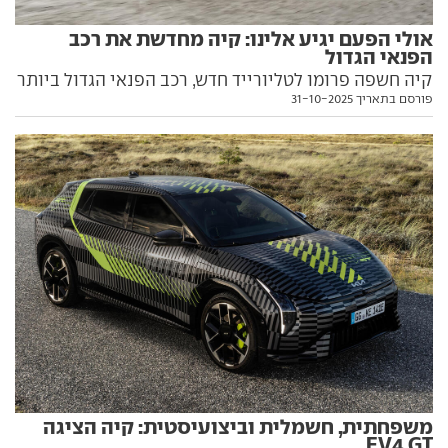
אולי הפעם יגיע אלינו: קיה מחדשת את רכב
הפנאי הגדול
קיה חשפה פרומו לטליורייד חדש, רכב הפנאי הגדול ביותר
פורסם בתאריך 31-10-2025
שלה המיועד לשוק האמריקאי ויציע לראשונה הנעה
היברידית. כל מה שצריך לדעת עליו, וגם האם הוא עשוי
לנחות כאן, בפנים
משפחתית, חשמלית וביצועיסטית: קיה הציגה
EV4 GT