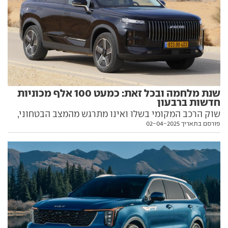
שנת מלחמה ובכל זאת: כמעט 100 אלף מכוניות
חדשות ברבעון
שוק הרכב המקומי בשלו ואינו מתרגש מהמצב הבטחוני,
פורסם בתאריך 02-04-2025
האזהרות הכלכליות, ההתייקרות וההיטלים. בשלושת
החודשים הראשונים של השנה נרשמה עליה של 10%
ברכישת רכב חדש לעומת אשתקד, עם כוכבות חדשות:
ג'אקו, סיאט, ניסאן וצ'רי