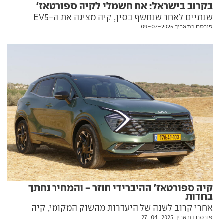
בקרוב בישראל: אח חשמלי לקיה ספורטאז'
שנתיים לאחר שנחשף בסין, קיה מציגה את ה-EV5
פורסם בתאריך 09-07-2025
במפרט האירופי - כפי שיגיע גם לישראל. כל הפרטים, כולל
מועד ההגעה, בפנים
קיה ספורטאז' ההיברידי חוזר - והמחיר נחתך
בחדות
אחרי קרוב לשנה של היעדרות מהשוק המקומי, קיה
פורסם בתאריך 27-04-2025
מחזירה את הגרסה ההיברידית לספורטאז'. הביצועים