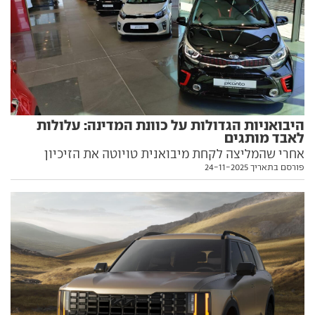
היבואניות הגדולות על כוונת המדינה: עלולות
לאבד מותגים
אחרי שהמליצה לקחת מיבואנית טויוטה את הזיכיון
פורסם בתאריך 24-11-2025
למותג הסיני איון, הגיעה רשות התחרות גם ליבואנית קיה
והמליצה להעביר את זיכיוניתה למותגים סרס ו-KGM
לחברה אחרת. טלקאר: משוכנעים שההמלצה לא תתקבל