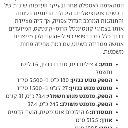
המתאימה לאספלט אחר ובעיקר העדפות שונות של
רוכשים פוטנציאליים. היכולת הדינמית בטוחה
והתנהגות המרכב הגדול צפויה, אך קיה מציידת
אותו בצמיגי קונטיננטל קרוס-קונטקט, המיועדים
בדרך כלל לרכבי פנאי כפולי-הנעה ולכן מייצרים
אוושה מטרידה בשיוט, עם רמת אחיזה פחות
משכנעת.
מנוע:
4 צילינדרים, טורבו בנזין, 1.6 ליטר
וחשמל
הספק מנוע בנזין:
180 כ"ס ב-5,500 סל"ד
מומנט מנוע בנזין:
27 קג"מ ב-1,500 סל"ד
הספק, מומנט מנוע חשמלי:
73.4 כ"ס, 31 קג"מ
הספק, מומנט משולב:
245 כ"ס, 37.4
תמסורת:
6 הילוכים אוטומטית, הנעה קדמית
אורך:
515.5 ס"מ
רוחב:
199.5 ס"מ