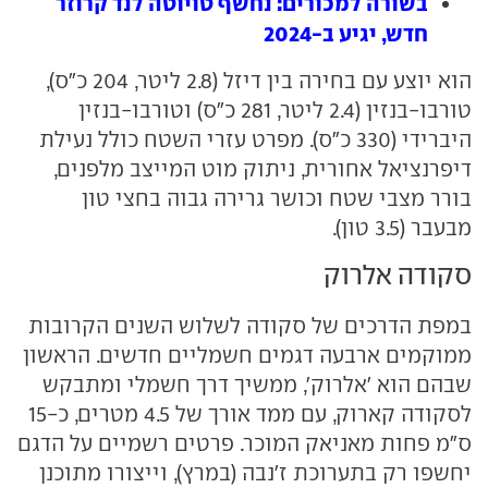
בשורה למכורים: נחשף טויוטה לנד קרוזר
חדש, יגיע ב-2024
הוא יוצע עם בחירה בין דיזל (2.8 ליטר, 204 כ"ס),
טורבו-בנזין (2.4 ליטר, 281 כ"ס) וטורבו-בנזין
היברידי (330 כ"ס). מפרט עזרי השטח כולל נעילת
דיפרנציאל אחורית, ניתוק מוט המייצב מלפנים,
בורר מצבי שטח וכושר גרירה גבוה בחצי טון
מבעבר (3.5 טון).
סקודה אלרוק
במפת הדרכים של סקודה לשלוש השנים הקרובות
ממוקמים ארבעה דגמים חשמליים חדשים. הראשון
שבהם הוא 'אלרוק', ממשיך דרך חשמלי ומתבקש
לסקודה קארוק, עם ממד אורך של 4.5 מטרים, כ-15
ס"מ פחות מאניאק המוכר. פרטים רשמיים על הדגם
יחשפו רק בתערוכת ז'נבה (במרץ), וייצורו מתוכנן