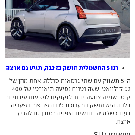
רנו 5 החשמלית תושק בז'נבה, תגיע גם ארצה
ה-5 תשווק עם שתי גרסאות סוללה, אחת מהן של
52 קילוואט-שעה וטווח נסיעה תיאורטי של 400
ק"מ ושנייה צנועה יותר לזקוקים לנסיעות עירוניות
בלבד. היא תושק בתערוכת ז'נבה שתפתח שעריה
בעוד כשלושה חודשים וצפויה כמובן גם להגיע
ארצה.
שיאומי SU7