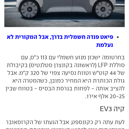
פיאט פנדה חשמלית בדרך, אבל המקורית לא
נעלמת
בחרטומה ישכון מנוע חשמלי עם 113 כ"ס, עם
סוללת LFP (לראשונה בקונצרן סטלנטיס) בקיבולת
של 44 קוט"ש וטווח נסיעה צפוי של 320 ק"מ. אבל
גולת הכותרת היא המחיר כמובן, כשהמטרה היא
להציב אותה - לפחות בגרסת הבסיס - בטווח שבין
20-25 אלף אירו.
קיה EV3
לעת עתה רק כקונספט, אבל הגעתו של הקרוסאובר