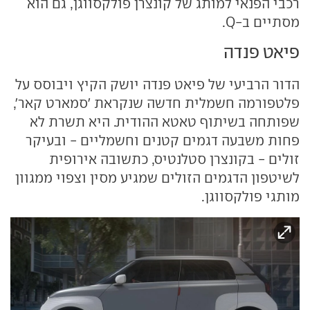
רכבי הפנאי למותג של קונצרן פולקסווגן, גם הוא
מסתיים ב-Q.
פיאט פנדה
הדור הרביעי של פיאט פנדה יושק הקיץ ויבוסס על
פלטפורמה חשמלית חדשה שנקראת 'סמארט קאר',
שפותחה בשיתוף טאטא ההודית. היא תשרת לא
פחות משבעה דגמים קטנים וחשמליים - ובעיקר
זולים - בקונצרן סטלנטיס, כתשובה אירופית
לשיטפון הדגמים הזולים שמגיע מסין וצפוי ממגוון
מותגי פולקסווגן.