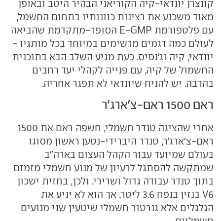
קונצרן יונדאי-קיה הקוריאני הבהיר היטב ובאופן
מאוד משכנע את רצינות כוונותיו בתחום החשמל,
עם פלטפורמת E-GMP הסופר-מתקדמת שהביאה
לעולם כמה דגמים מרשימים במיוחד בכל מותגיו -
יונדאי, קיה וג'נסיס. כעת מגיע השלב הבא בתוכנית
החשמול של קיה, עם פנייה לקהלי יעד רחבים
בהרבה. יש להניח שיונדאי לא תפגר אחריה.
ראם 1500 ראם-צ'ארג'ר
אחרי שהציגה טנדר חשמלי, חשפה ראם את 1500
ראם-צ'ארג'ר, טנדר היברידי-נטען ראשון מסוגו
בעולם שמיועד עבור הקהל העצום בארה"ב
שמתקשה להסתגל לרעיון של מנוע חשמלי מזמזם
בתוך טנדר עבודה גדול ושרירי. ולכן, בחזית ישכון
V6 בנזין בנפח 3.6 ליטר, אך הוא לא יניע את
הגלגלים אלא גנרטור חשמלי שיטעין שני מנועים
חשמליים.