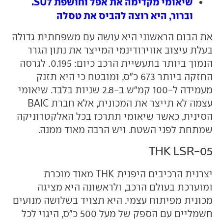
שיאומי מקדימה את אפל וחושפת SU7.
וברור, היא רוצה להביס את טסלה
את הבום הראשוני היא עושה עם משפחתית גדולה
בעלת עיצוב אווירודינמי המייצר את נתון הגרר
הנמוך ביותר בתעשיית הרכב כיום: 0.195. לגרסה
החזקה ביותר 673 כ"ס, ומובטח כי היא תזנק
מעמידה ל-100 קמ"ש ב-2.8 שניות בלבד. שיאומי
עצמה לא תייצר את המכונית, אלא חברת BAIC
הסינית, כאשר שיאומי תתרכז בכל האלקטרוניקה
שמתחת לפני השטח. ויש הרבה מאוד ממנה.
THK LSR-05
יצרנית הרכיבים היפנית THK מאוד מוכרת
ומוערכת בעולם הרכב, ולראשונה היא מציגה
מכונית מפיתוח עצמי. היא תצויד בשלושה מנועים
חשמליים עם הספק של מעל 500 כ"ס, היגוי לכל