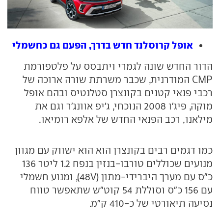
אופל קרוסלנד חדש בדרך, הפעם גם כחשמלי
הדור החדש שונה לגמרי ויתבסס על פלטפורמת
CMP המודרנית, שכבר משרתת שורה ארוכה של
רכבי פנאי קטנים בקונצרן סטלנטיס ובהם אופל
מוקה, פיג'ו 2008 הנוכחי, ג'יפ אוונג'ר וגם את
מילאנו, רכב הפנאי החדש של אלפא רומיאו.
כמו דגמים רבים בקונצרן הוא הוא ישווק עם מגוון
מנועים שכוללים טורבו-בנזין בנפח 1.2 ליטר 136
כ"ס עם מערך היברידי-מתון (48V), ומנוע חשמלי
עם 156 כ"ס וסוללת 54 קוט"ש שתאפשר טווח
נסיעה תיאורטי של כ-410 ק"מ.