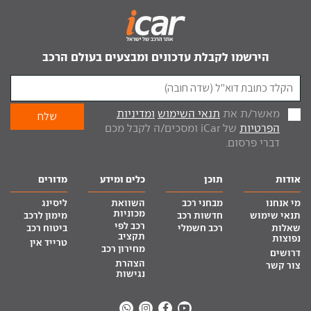
הירשמו לקבלת עדכונים ומבצעים בעולם הרכב
מאשר/ת את
תנאי השימוש
ומדיניות
הפרטיות
של iCar ומסכים/ה לקבל מכם
דברי פרסום.
אודות
תוכן
כלים ומידע
מדורים
מי אנחנו
מבחני רכב
השוואת
ליסינג
מכוניות
תנאי שימוש
חדשות רכב
מימון לרכב
רכב לפי
שאלות
רכב חשמלי
ביטוח רכב
תקציב
נפוצות
טרייד אין
מחירון רכב
דרושים
הצהרת
צור קשר
נגישות