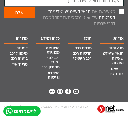
מאשר/ת את
תנאי השימוש
ומדיניות
הפרטיות
של iCar ומסכים/ה לקבל מכם
דברי פרסום.
אודות
תוכן
כלים ומידע
מדורים
מי אנחנו
מבחני רכב
השוואת
ליסינג
מכוניות
תנאי שימוש
חדשות רכב
מימון לרכב
רכב לפי
שאלות
רכב חשמלי
ביטוח רכב
תקציב
נפוצות
טרייד אין
מחירון רכב
דרושים
הצהרת
צור קשר
נגישות
כל הזכויות שמורות אי-קאר 2007 בע”מ
site by tq.soft
לייעוץ חינם