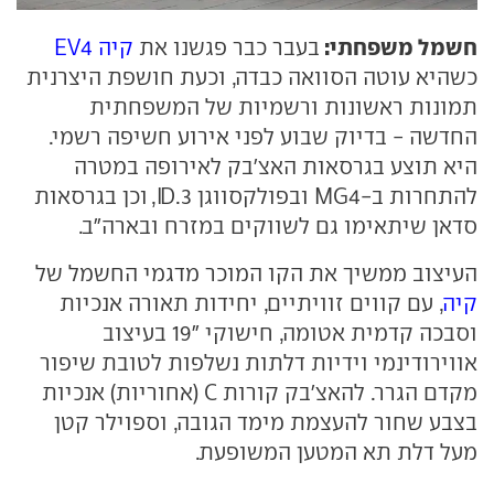
חשמל משפחתי:
בעבר כבר פגשנו את
קיה EV4
כשהיא עוטה הסוואה כבדה, וכעת חושפת היצרנית
תמונות ראשונות ורשמיות של המשפחתית
החדשה - בדיוק שבוע לפני אירוע חשיפה רשמי.
היא תוצע בגרסאות האצ'בק לאירופה במטרה
להתחרות ב-MG4 ובפולקסווגן ID.3, וכן בגרסאות
סדאן שיתאימו גם לשווקים במזרח ובארה"ב.
העיצוב ממשיך את הקו המוכר מדגמי החשמל של
קיה
, עם קווים זוויתיים, יחידות תאורה אנכיות
וסבכה קדמית אטומה, חישוקי "19 בעיצוב
אווירודינמי וידיות דלתות נשלפות לטובת שיפור
מקדם הגרר. להאצ'בק קורות C (אחוריות) אנכיות
בצבע שחור להעצמת מימד הגובה, וספוילר קטן
מעל דלת תא המטען המשופעת.