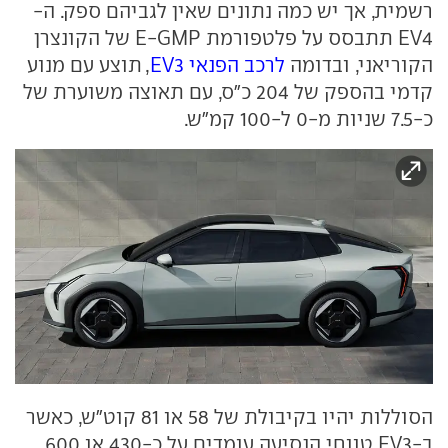
רשמית, אך יש כמה נתונים שאין לגביהם ספק. ה-
EV4 תתבסס על פלטפורמת E-GMP של הקונצרן
הקוריאני, ובדומה
לרכב הפנאי EV3
, תוצע עם מנוע
קדמי בהספק של 204 כ"ס, עם תאוצה משוערת של
כ-7.5 שניות מ-0 ל-100 קמ"ש.
הסוללות יהיו בקיבולת של 58 או 81 קוט"ש, כאשר
ב-EV3 טווחי הנסיעה עומדים על כ-430 או 600