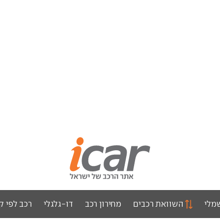
מלי
השוואת רכבים
מחירון רכב
דו-גלגלי
רכב לפי ק