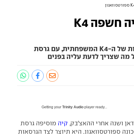
ועכשיו סטיישן: קיה חשפה K4
קיה מרחיבה את היצע הגרסאות של ה-K4 המשפחתית, עם גרסת
 מה שצריך לדעת עליה בפנים
Getting your
Trinity Audio
player ready...
אן ושנה אחרי ההאצ'בק,
קיה
מוסיפה גרסת
שן ל-K4 המכונה ספורטסוואגון. היא תיוצר לצד הגרסאות