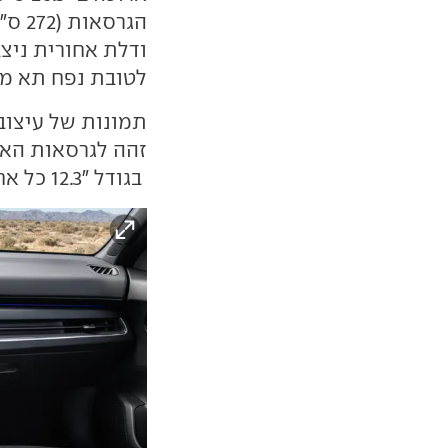
הגרס
ודלת אחורית ניצב
לטובת נפח תא מטען מרב
תמונות של עיצוב
זהה לגרסאות האח
בגודל "12.3 כל אחד, וביניהם מסך נוסף ("5.3) לבקרת האקלים.