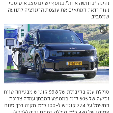
נהיגה "בדוושה אחת". בנוסף יש גם מצב אוטומטי
נעזר רדאר, המתאים את עוצמת הרגנרציה לתנועה
שמסביב.
סוללת ענק בקיבולת של 99.8 קוט"ש מבטיחה טווח
נסיעה של 505 ק"מ. בממוצע המבחן עמדה צריכת
החשמל על 22.4 קוט"ש ל-100 ק"מ, מקנה בכך טווח
אמיתי של 430 ק"מ. סוללה במתח גבוה (800V)