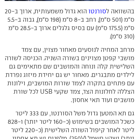
בהשוואה ל
סורנטו
הוא גדול משמעותית, ארוך ב-20
ס"מ (501 ס"מ), רחב ב-8 ס"מ (198 ס"מ), גבוה ב-5.5
ס"מ (175.5 ס"מ) עם בסיס גלגלים ארוך ב-28.5 ס"מ
(310 ס"מ).
מרחב המחיה לנוסעים מאחור מצוין, עם צמד
מושבי קפטן מצוינים בשורה השניה. הכניסה לשורה
השלישית קלה ונוחה והמושבים שם מתאימים גם
לילדים מתבגרים. מאחור יש גם יחידת מיזוג נפרדת
עם פתחים בתקרה לצמד שורות המושבים, וילונות
הצללה לחלונות הצד, צמד שקעי USB לכל שורת
מושבים ועוד תאי אחסון.
גם תא המטען גדול משל הסורנטו, עם 333 ליטר
כשכל המושבים בשימוש (כ-160 ליטר יותר) ו-828
ליטר לאחר קיפול השורה השלישית (כ-220 ליטר
יותר) ושקע חשמל (250V). מלפנים יש תא אחסון