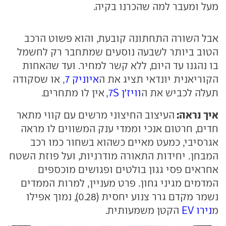
מעל ומעבר למה שהכרנו בקיה.
אבל השורה התחתונה קובעת, והוא פשוט הרכב
הטוב ביותר לשבעה נוסעים שמתחבר רק לחשמל
בו נהגנו עד היום, ללא קשר למחיר. ועד שהאחות
הקוריאנית יונדאי תציג את ה
איוניק 7
, או שסקודה
תעלה לכביש את ה
וויז'ן 7S
, אין לו מתחרים.
איך נראה:
העיצוב החיצוני מרשים עם קווי מתאר
חדים, חרטום אנכי וממדי ענק המשווים לו מראה
אגרסיבי, כמעט מאיים כשהוא בשחור כמו רכב
המבחן. יחידות התאורה מודרניות, ועל פוזת השטח
אחראים פסי גגון בולטים ופגושים מוכספים
המדמים מגיני גחון. פרט מעניין, למרות הממדים
נשמר מקדם גרר צנוע יחסית (0.28), נמוך אפילו
מ
נירו EV
הקטן משמעותית.