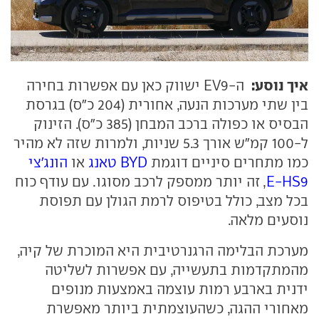
איך נוסע:
ה-EV9 ישווק כאן עם אפשרות בחירה
בין שתי מערכות הנעה, אחורית (204 כ"ס) בגרסת
הבסיס או כפולה ברכב המבחן (385 כ"ס). הזינוק
ל-100 קמ"ש אורך 5.3 שניות, ולמרות שזה לא מהיר
כמו מתחרים סיניים דוגמת
BYD טאנג
או
הונג'צי
E-HS9
, זה יותר ממספק לרכב מסוגו. עם עודף כוח
בכל מצב, כולל בטיפוס לרמת הגולן עם תפוסת
נוסעים מלאה.
מערכת הבלימה הרגנרטיבית היא המוכרת של קיה,
מהמתקדמות בתעשייה, עם אפשרות לשליטה
ידנית בארבע רמות עוצמה באמצעות מנופים
מאחורי ההגה, כשהעוצמתית ביותר מאפשרת