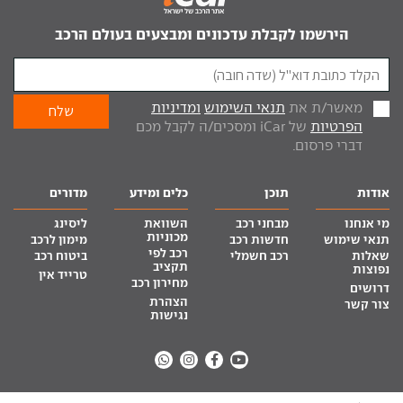
הירשמו לקבלת עדכונים ומבצעים בעולם הרכב
מאשר/ת את
תנאי השימוש
ומדיניות
הפרטיות
של iCar ומסכים/ה לקבל מכם
דברי פרסום.
אודות
תוכן
כלים ומידע
מדורים
מי אנחנו
מבחני רכב
השוואת
ליסינג
מכוניות
תנאי שימוש
חדשות רכב
מימון לרכב
רכב לפי
שאלות
רכב חשמלי
ביטוח רכב
תקציב
נפוצות
טרייד אין
מחירון רכב
דרושים
הצהרת
צור קשר
נגישות