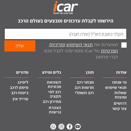
הירשמו לקבלת עדכונים ומבצעים בעולם הרכב
מאשר/ת את
תנאי השימוש
ומדיניות
הפרטיות
של iCar ומסכים/ה לקבל מכם
דברי פרסום.
אודות
תוכן
כלים ומידע
מדורים
מי אנחנו
מבחני רכב
השוואת
ליסינג
מכוניות
תנאי שימוש
חדשות רכב
מימון לרכב
רכב לפי
שאלות
רכב חשמלי
ביטוח רכב
תקציב
נפוצות
טרייד אין
מחירון רכב
דרושים
הצהרת
צור קשר
נגישות