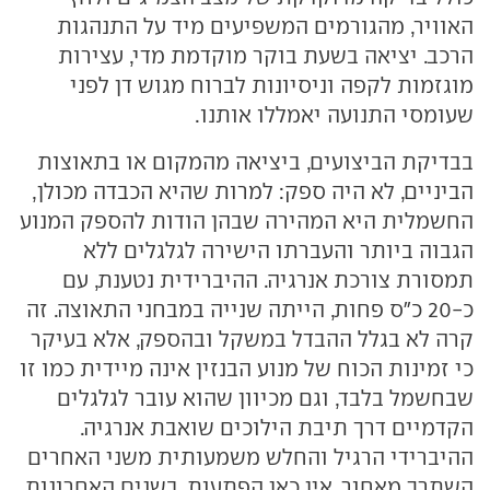
האוויר, מהגורמים המשפיעים מיד על התנהגות
הרכב. יציאה בשעת בוקר מוקדמת מדי, עצירות
מוגזמות לקפה וניסיונות לברוח מגוש דן לפני
שעומסי התנועה יאמללו אותנו.
בבדיקת הביצועים, ביציאה מהמקום או בתאוצות
הביניים, לא היה ספק: למרות שהיא הכבדה מכולן,
החשמלית היא המהירה שבהן הודות להספק המנוע
הגבוה ביותר והעברתו הישירה לגלגלים ללא
תמסורת צורכת אנרגיה. ההיברידית נטענת, עם
כ-20 כ"ס פחות, הייתה שנייה במבחני התאוצה. זה
קרה לא בגלל ההבדל במשקל ובהספק, אלא בעיקר
כי זמינות הכוח של מנוע הבנזין אינה מיידית כמו זו
שבחשמל בלבד, וגם מכיוון שהוא עובר לגלגלים
הקדמיים דרך תיבת הילוכים שואבת אנרגיה.
ההיברידי הרגיל והחלש משמעותית משני האחרים
השתרך מאחור. אין כאן הפתעות. בשנים האחרונות