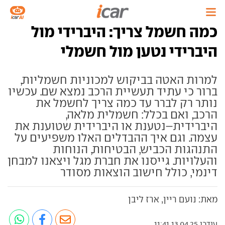
כמה חשמל צריך: היברידי מול
היברידי נטען מול חשמלי
למרות האטה בביקוש למכוניות חשמליות,
ברור כי עתיד תעשיית הרכב נמצא שם. עכשיו
נותר רק לברר עד כמה צריך לחשמל את
הרכב, ואם בכלל: חשמלית מלאה,
היברידית–נטענת או היברידית שטוענת את
עצמה. וגם איך ההבדלים האלו משפיעים על
התנהגות הכביש, הבטיחות, הנוחות
והעלויות. גייסנו את חברת מגל ויצאנו למבחן
דינמי, כולל חישוב הוצאות מסודר
מאת: נועם ריין, ארז ליבן
עודכן 13.04.25 11:41