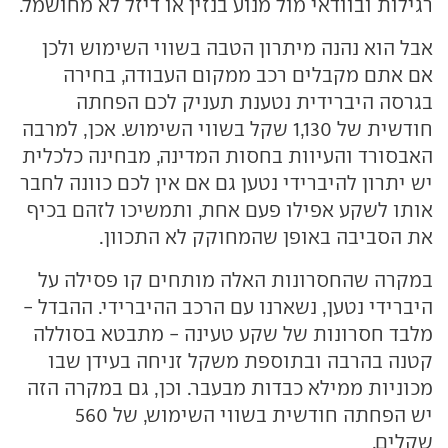
רגילות ובוודאי מול מנוע בנזין או דיזל לא מחושמל.
אבל הוא נהנה מיתרון הטבה בשווי השימוש ולכן
אם אתם מקבלים רכב ממקום העבודה, בחירה
בגרסה היברידית נטענת תעניק לכם הפחתה
חודשית של 1,130 שקל בשווי השימוש. אכן, למרבה
האבסורד והעיוות בחסות המדינה, מבחינה כלכלית
יש יתרון להיברידי נטען גם אם אין לכם כוונה לחבר
אותו לשקע אפילו פעם אחת, ותמשיכו לזהם בכיף
את הסביבה באופן שהמחוקק לא התכוון.
במקרה שהחסרונות האלה מותחים קו פסילה על
היברידי נטען, נשארנו עם הרכב ההיברידי. ההבדל -
מלבד חסרונות של שקע טעינה - מתבטא בסוללה
קטנה בהרבה ובתוספת משקל זניחה בעידן שבו
מכוניות ממילא כבדות מבעבר. וכן, גם במקרה הזה
יש הפחתה חודשית בשווי השימוש, של 560
שקלים.