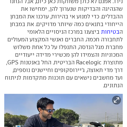
נירו. אמנם לא כולן משווקות כאן כיום, אבל הנחנו
שהנהיגה והבדיקות שנערוך להן, ימחישו את
ההבדלים. כדי למנוע אי בהירות, ערכנו את המבחן
הייחודי בתנאים כמה שיותר מדויקים. את במבחן
ה
בטיחות
ביצענו במרכז הניסויים הלאומי
לתחבורה חכמה. החברים ואנשי המקצוע המעולים
מחברת מגל הנדסה, התנפלו על כל אחת משלוש
המכוניות והצמידו להן מכשירי מדידה ייעודיים
מתוצרת Racelogic הבריטית. החל באנטנות GPS,
דרך מדי תאוצה, ג'יירוסקופים וחיישנים נוספים,
ועד מחשבים נישאים עם תוכנות מתקדמות לניתוח
הנתונים.