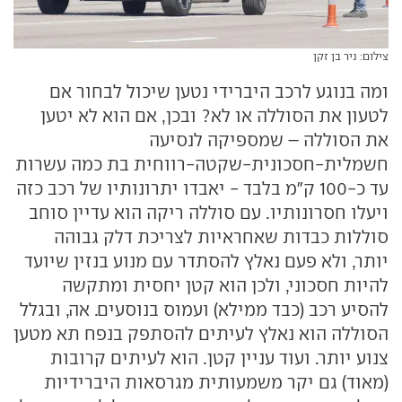
צילום: ניר בן זקן
ומה בנוגע לרכב היברידי נטען שיכול לבחור אם
לטעון את הסוללה או לא? ובכן, אם הוא לא יטען
את הסוללה – שמספיקה לנסיעה
חשמלית-חסכונית-שקטה-רווחית בת כמה עשרות
עד כ-100 ק"מ בלבד - יאבדו יתרונותיו של רכב כזה
ויעלו חסרונותיו. עם סוללה ריקה הוא עדיין סוחב
סוללות כבדות שאחראיות לצריכת דלק גבוהה
יותר, ולא פעם נאלץ להסתדר עם מנוע בנזין שיועד
להיות חסכוני, ולכן הוא קטן יחסית ומתקשה
להסיע רכב (כבד ממילא) ועמוס בנוסעים. אה, ובגלל
הסוללה הוא נאלץ לעיתים להסתפק בנפח תא מטען
צנוע יותר. ועוד עניין קטן. הוא לעיתים קרובות
(מאוד) גם יקר משמעותית מגרסאות היברידיות