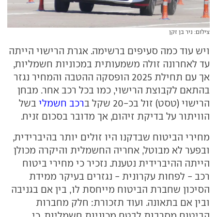
צילום: ניר בן זקן
ויש עוד כמה סעיפים ברשימה. אגרת הרישוי הייתה
עד לאחרונה זולה משמעותית במכוניות חשמליות,
אך עם תחילת 2025 הופסקה ההטבה והמחיר נגזר
בהתאם לקבוצת הרישוי, כמו בכל רכב אחר. מבחן
הרישוי (טסט) זול בכ-20 שקל ב
רכב חשמלי
בשל
הוויתור על בדיקת זיהום, אך מדובר בסכום זניח.
מחירי הביטוח שבדקנו היו זולים יותר בהיברידית,
ובפער לא מבוטל, אחריה החשמלית והיקרה מכולן
הייתה ההיברידית נטענת. נזכיר כי מחירי ביטוח
רכב - לפחות עקרונית - נגזרים בעיקר ממידת
הסיכון שחברת הביטוח מייחסת לו, בין אם בגניבה
ובין אם בתאונה. ועוד תזכורת: חלק מחברות
הביטוח מסרבות לבטח מכוניות חשמליות, כי