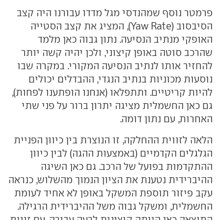
פרמטר נוסף שמהנדסי מגל מדדו עבורנו היה קצב
הסיבסוב (Yaw Rate), המציג את קצב הסטייה
האופקי מנתיב הנסיעה. נתון גבוה כאן מלמד
שהרכב סוטה באופן קיצוני, ולכן יהיה קשה יותר
להחזיר אותו לנתיב הנסיעה המקורי. במקרה שבו
נוסעות מכוניות בנתיב הנגדי, ההבדלים יכולים
להיות קריטיים. ותתפלאו (אנחנו הופתענו לפחות),
גם כאן החשמלית מציגה יתרון ברור על פני שתי
האחרות, עם נתון דומה.
הלאה לזווית ההחלקה, זו הנוצרת בין כיוון הפניית
הגלגלים הקדמיים (באמצעות ההגה) לבין כיוון
ההתקדמות בפועל של הרכב. גם כאן השיגה
ההיברידית נטענת את הציון הנמוך מהשלוש, כנראה
עקב פיזור תוספת המשקל באופן לא אחיד לעומת
החשמלית, ומשקל גבוה משל ההיברידית הרגילה.
התוצאה כאן הייתה קיצונית לרעה עבורה, עם זווית