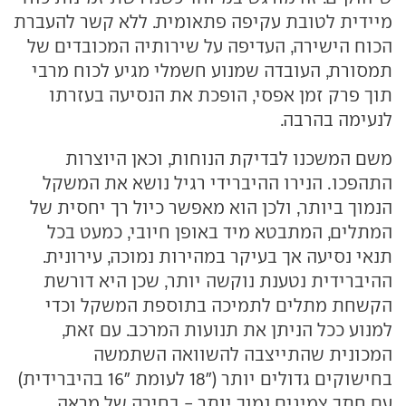
מיידית לטובת עקיפה פתאומית. ללא קשר להעברת
הכוח הישירה, העדיפה על שירותיה המכובדים של
תמסורת, העובדה שמנוע חשמלי מגיע לכוח מרבי
תוך פרק זמן אפסי, הופכת את הנסיעה בעזרתו
לנעימה בהרבה.
משם המשכנו לבדיקת הנוחות, וכאן היוצרות
התהפכו. הנירו ההיברידי רגיל נושא את המשקל
הנמוך ביותר, ולכן הוא מאפשר כיול רך יחסית של
המתלים, המתבטא מיד באופן חיובי, כמעט בכל
תנאי נסיעה אך בעיקר במהירות נמוכה, עירונית.
ההיברידית נטענת נוקשה יותר, שכן היא דורשת
הקשחת מתלים לתמיכה בתוספת המשקל וכדי
למנוע ככל הניתן את תנועות המרכב. עם זאת,
המכונית שהתייצבה להשוואה השתמשה
בחישוקים גדולים יותר ("18 לעומת "16 בהיברידית)
עם חתך צמיגים נמוך יותר - בחירה של מראה