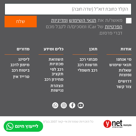
מאשר/ת את
תנאי השימוש
ומדיניות
הפרטיות
של iCar ומסכים/ה לקבל מכם
דברי פרסום.
אודות
תוכן
כלים ומידע
מדורים
מי אנחנו
מבחני רכב
השוואת
ליסינג
מכוניות
תנאי שימוש
חדשות רכב
מימון לרכב
רכב לפי
שאלות
רכב חשמלי
ביטוח רכב
תקציב
נפוצות
טרייד אין
מחירון רכב
דרושים
הצהרת
צור קשר
נגישות
כל הזכויות שמורות אי-קאר 2007 בע”מ
site by tq.soft
לייעוץ חינם