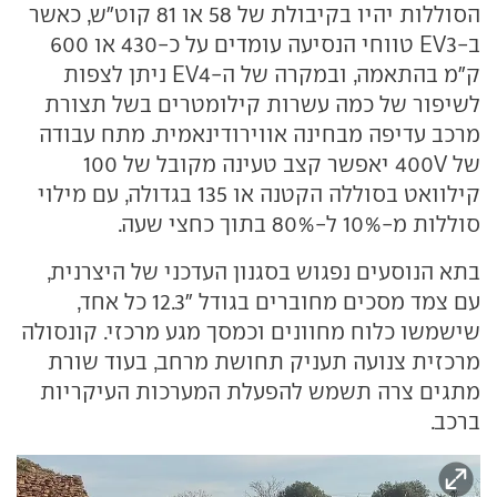
הסוללות יהיו בקיבולת של 58 או 81 קוט"ש, כאשר
ב-EV3 טווחי הנסיעה עומדים על כ-430 או 600
ק"מ בהתאמה, ובמקרה של ה-EV4 ניתן לצפות
לשיפור של כמה עשרות קילומטרים בשל תצורת
מרכב עדיפה מבחינה אווירודינאמית. מתח עבודה
של 400V יאפשר קצב טעינה מקובל של 100
קילוואט בסוללה הקטנה או 135 בגדולה, עם מילוי
סוללות מ-10% ל-80% בתוך כחצי שעה.
בתא הנוסעים נפגוש בסגנון העדכני של היצרנית,
עם צמד מסכים מחוברים בגודל "12.3 כל אחד,
שישמשו כלוח מחוונים וכמסך מגע מרכזי. קונסולה
מרכזית צנועה תעניק תחושת מרחב, בעוד שורת
מתגים צרה תשמש להפעלת המערכות העיקריות
ברכב.