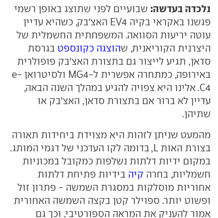
נלכדה בעדשה:
שבועיים לפני שתוצג באופן רשמי
פגשנו באקראי בקיה EV4 האצ'בק, כשהיא עדיין
עוטה יריעות הסוואה. המשפחתית החשמלית של
היצרנית הקוריאנית, ש
הוצגה כקונספט
בגרסת
סדאן, תגיע לייצור גם בתצורת האצ'בק פופולרית
באירופה, כמתחרה אפשרית ל-MG4 ולסיטרואן e-
C4. אלינו היא צפויה להגיע במהלך השנה הבאה,
עדיין לא ברור אם בתצורת סדאן, האצ'בק או
שתיהן.
מהמעט שניתן לזהות היא מצוידת ביחידות תאורה
בצורת האות L, בדומה לקו העדכני של דגמי המותג.
במקום ידיות דלתות נשלפות כמקובל במכוניות
חשמליות, בחרה
קיה
בידיות פתיחת דלתות
אחוריות מוסלקות במסגרת השמשה - פתרון זול
ופשוט יותר. ספוילר קטן בקצה השמשה האחורית
אמור להעניק את המראה הספורטיבי, וכך גם