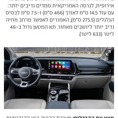
אירופית, לגרסה האמריקאית ממדים נדיבים יותר:
עם עוד 14.5 ס"מ לאורך (466 ס"מ) ו-7.5 ס"מ לבסיס
הגלגלים (275.5 ס"מ), האמורים לאפשר מרחב מחיה
נדיב יותר ליושבים מאחור. תא המטען גדול ב-46
ליטר (633 ליטר).
מצא את ההבדלים:
מערכת ההנעה היא ההיברידית