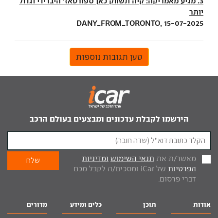
3. מגיע מאמריקה: קיה תשווק כאן ספורטאז' היברידי וגדול
יותר
DANY_FROM_TORONTO, 15-07-2025
טען תגובות נוספות
הירשמו לקבלת עדכונים ומבצעים בעולם הרכב
מאשר/ת את
תנאי השימוש
ומדיניות
הפרטיות
של iCar ומסכים/ה לקבל מכם
דברי פרסום.
אודות
תוכן
כלים ומידע
מדורים