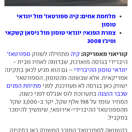
מלחמת אחים: קיה ספורטאז' מול יונדאי
טוסון
צמרת הפנאי: יונדאי טוסון מול ניסאן קשקאי
ופיג'ו 3008
קוריאני מאמריקה:
קיה
מתחילה לשווק
ספורטאז'
היברידי בגרסה מוארכת, שבדומה לאחיו מבית -
יונדאי טוסון ההיברידי
– גם הוא מגיע לכאן בתקינה
אמריקאית. אלא שבשונה מהטוסון, הספורטאז'
ישווק כאן בגרסה לא מעודכנת, לפני
מתיחת הפנים
שכבר הוצגה
בתערוכת לוס אנג'לס לפני כשנה.
המחיר עומד על 198 אלף שקל, יקר ב-3,000 שקל
מהספורטאז' ההיברידי-אירופאי, שימשיך להימכר
במקביל.
בהשוואה לספורטאז' המוכר המשווק כאן בתקינה