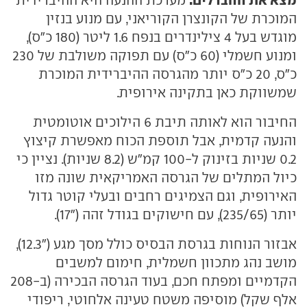
המוכרת של הקונצרן הקוריאני, עם מנוע בנזין
מוגדש בעל 4 צילינדרים בנפח 1.6 ליטר (180 כ"ס),
ומנוע חשמלי (60 כ"ס) עם תפוקה משולבת של 230
כ"ס, 20 כ"ס יותר מהגרסה ההיברידית המוכרת
שמשווקת כאן בתקינה אירופית.
החיבור הוא לאותה תיבת 6 הילוכים אוטומטית
והנעה קדמית, אבל תוספת הכוח מאפשרת קיצוץ
0.2 שניות בזינוק ל-100 קמ"ש (8.2 שניות). נציין כי
כיול המתלים של הגרסה האמריקאית שונה מזו
האירופית, וגם הצמיגים רחבים ובעלי קוטר גדול
יותר (235/65), עם חישוקים בגודל זהה ("17).
אבזור הנוחות בגרסת הבסיס כולל מסך מגע ("12.3),
מושב נהג מתכוון חשמלית, חימום למשבים
הקדמיים ומפתח חכם, בעוד הגרסה הבכירה (ב-208
אלף שקל) מוסיפה משטח טעינה אלחוטי, ריפודי