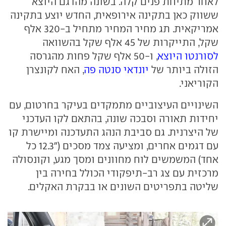
לאחר מתיחת פנים קלה. בשונה מהדגם היוצא
ששווק כאן בתקינה אירופאית, החדש יוצע בתקינה
אמריקאית. תג מחיר המחיר מתחיל ב-320 אלף
שקל, התייקרות של 45 אלף שקל בהשוואה
לסורנטו היוצא
, ו-50 אלף שקל פחות מהגרסה
הזולה ביותר של
יונדאי סנטה פה
, האח לקונצרן
הקוריאני.
השינויים העיצוביים מתמקדים בעיקר בחרטום, עם
יחידות תאורה וסבכה שונה, בהתאם לקו העדכני
של היצרנית. גם סביבת הנהג התעדכנה ומיישרת קו
עם דגמים אחרים, ומציעה צמד מסכים ("12.3 כל
אחד) המשמשים לוח מחוונים ומסך מגע, וקונסולה
מרכזית עם צג רב-תיפקודי הכולל בחירה בין
שליטה בתפריטים השונים או בבקרת האקלים.