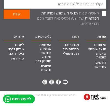
מאשר/ת את
תנאי השימוש
ומדיניות
הפרטיות
של iCar ומסכים/ה לקבל מכם
דברי פרסום.
אודות
תוכן
כלים ומידע
מדורים
מי אנחנו
מבחני רכב
השוואת
ליסינג
מכוניות
תנאי שימוש
חדשות רכב
מימון לרכב
רכב לפי
שאלות
רכב חשמלי
ביטוח רכב
תקציב
נפוצות
טרייד אין
מחירון רכב
דרושים
הצהרת
צור קשר
נגישות
כל הזכויות שמורות אי-קאר 2007 בע”מ
site by tq.soft
לייעוץ חינם